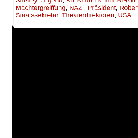
Shelley
,
Jugend
,
Kunst und Kultur Brasili
Machtergreiffung
,
NAZI
,
Präsident
,
Rober
Staatssekretär
,
Theaterdirektoren
,
USA