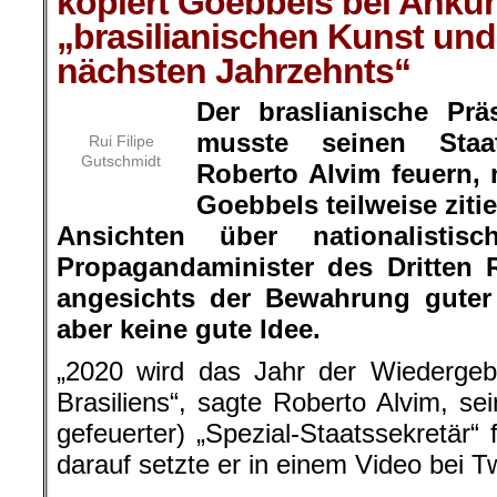
kopiert Goebbels bei Ankü
„brasilianischen Kunst und
nächsten Jahrzehnts“
Der braslianische Prä
musste seinen Staat
Rui Filipe
Gutschmidt
Roberto Alvim feuern,
Goebbels teilweise ziti
Ansichten über nationalistis
Propagandaminister des Dritten 
angesichts der Bewahrung guter
aber keine gute Idee.
„2020 wird das Jahr der Wiedergeb
Brasiliens“, sagte Roberto Alvim, se
gefeuerter) „Spezial-Staatssekretär“ 
darauf setzte er in einem Video bei Tw