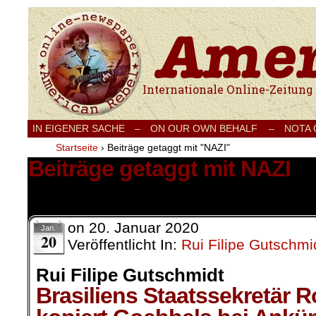
Internationale Onlinezeitung für Frieden
IN EIGENER SACHE
–
ON OUR OWN BEHALF –
NOTA
Startseite
›
Beiträge getaggt mit "NAZI"
Beiträge getaggt mit NAZI
1 Ergebnis.
on
20. Januar 2020
Jan.
20
Veröffentlicht In:
Rui Filipe Gutschmi
Rui Filipe Gutschmidt
Brasiliens Staatssekretär 