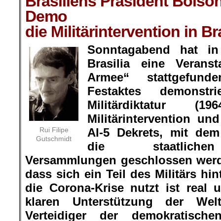
Brasiliens Präsident Bolson
Demo
die Militärintervention in Br
Sonntagabend hat in 
Brasilia eine Veran
Armee“ stattgefu
Festaktes demonstr
Militärdiktatur (
Militärintervention un
Rui Filipe
AI-5 Dekrets, mit de
Gutschmidt
die staatliche
Versammlungen geschlossen werd
dass sich ein Teil des Militärs hi
die Corona-Krise nutzt ist real
klaren Unterstützung der Welt
Verteidiger der demokratische