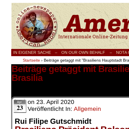
Internationale Onlinezeitung für Frieden
IN EIGENER SACHE
–
ON OUR OWN BEHALF –
NOTA
Startseite
›
Beiträge getaggt mit "Brasiliens Hauptstadt Bras
Beiträge getaggt mit Brasil
Brasilia
1 Ergebnis.
on
23. April 2020
Apr.
23
Veröffentlicht In:
Allgemein
Rui Filipe Gutschmidt