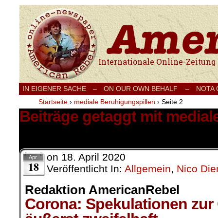
Internationale Onlinezeitung für Frieden
IN EIGENER SACHE
–
ON OUR OWN BEHALF –
NOTA
Startseite
›
mediale Beruhigungspillen
›
Seite 2
Beiträge getaggt mit medial
11 Ergebnisse.
on
18. April 2020
Apr.
18
Veröffentlicht In:
Allgemein
,
Nico Die
Redaktion AmericanRebel
Corona: Spekulationen zur