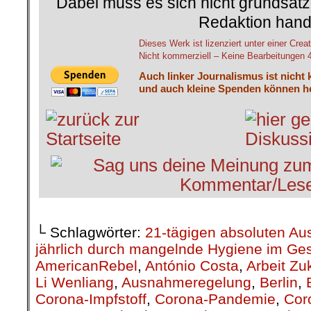
Dabei muss es sich nicht grundsätz
Redaktion hand
Dieses Werk ist lizenziert unter einer C
Nicht kommerziell – Keine Bearbeitungen 4.
Auch linker Journalismus ist nicht 
und auch kleine Spenden können he
└ Schlagwörter:
21-tägigen absoluten A
jährlich durch mangelnde Hygiene im Ge
AmericanRebel
,
António Costa
,
Arbeit Zu
Li Wenliang
,
Ausnahmeregelung
,
Berlin
,
Corona-Impfstoff
,
Corona-Pandemie
,
Cor