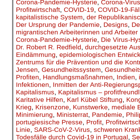
Corona-Pandemie-Hysterie
,
Corona-Viru
Profitwirtschaft
,
COVID-19
,
COVID-19-Fäl
kapitalistische System
,
der Republikanis
Der Ursprung der Pandemie
,
Designs
,
De
migrantischen Arbeiterinnen und Arbeiter 
Corona-Pandemie-Hysterie
,
Die Virus-Hys
Dr. Robert R. Redfield
,
durchgesetzte Au
Eindämmung
,
epidemiologischen Entwic
Zentrums für die Prävention und die Kont
Jensen
,
Gesundheitssystem
,
Gesundheit
Profiten
,
Handlungsmaßnahmen
,
Indien
,
Infektionen
,
Inmitten der Anti-Regierungs
Kapitalismus
,
Kapitalismus – profitfreund
Karitative Hilfen
,
Karl Kübel Stiftung
,
Kon
Krieg
,
Krisenzone
,
Kunstwerke
,
mediale 
Minimierung
,
Ministerrat
,
Pandemie
,
Phil
portugiesische Presse
,
Profit
,
Profitwirtsc
Linie
,
SARS-CoV-2-Virus
,
schweren Krank
Todesfälle durch Covid-19 in Portugal
,
Se