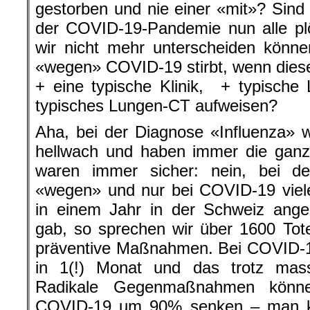
gestorben und nie einer «mit»? Sin
der COVID-19-Pandemie nun alle plö
wir nicht mehr unterscheiden könn
«wegen» COVID-19 stirbt, wenn dies
+ eine typische Klinik, + typisch
typisches Lungen-CT aufweisen?
Aha, bei der Diagnose «Influenza» w
hellwach und haben immer die ganz
waren immer sicher: nein, bei der
«wegen» und nur bei COVID-19 viel
in einem Jahr in der Schweiz angeb
gab, so sprechen wir über 1600 To
präventive Maßnahmen. Bei COVID-1
in 1(!) Monat und das trotz ma
Radikale Gegenmaßnahmen könne
COVID-19 um 90% senken – man kan