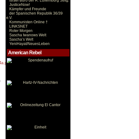
Israel Büro der R. Luxemburg Stiftg.
JusticeNow!
Kämpfer und Freunde
der Spanischen Republik 36/39
e.V.
Kommunisten Online †
LINKSNET
Roter Morgen
Sascha Iwanows Welt
Sascha’s Welt
YeniHayat/NeuesLeben
American Rebel
4a.pdf
,
n