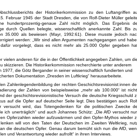
bschlussberichts der Historikerkommission zu den Luftangriffen a
 Februar 1945 der Stadt Dresden, die von Rolf-Dieter Müller geleit
eine hundertprozentig-genaue Zahl nicht möglich. Das Ergebnis de
ge durch Quellen belegte, wissenschaftlich anerkannte Zahl. Bis z
 von 35.000 als bewiesen (Mayr, 1992:61). Diese musste jedoch na
rrigiert werden: „Wir sind allen Argumenten nachgegangen und hab
afür vorgelegt, dass es nicht mehr als 25.000 Opfer gegeben hat
er vielen anderen für die in der Öffentlichkeit angegeben Zahlen, um di
zu skizzieren. Die Historikerkommission recherchierte unter anderem
 1977, die Götz Bergander in seiner wissenschaftlich fundierten und
cherten Dokumentation „Dresden im Luftkrieg“ herausarbeitete.
en Zahlenlegendenbildung der rechten Geschichtsrevisionist:innen d
dierung der Zahlen von beispielsweise „mehr als 100.000“ ist nich
d der geschichtsrevisionistische Versuch die deutsche Kriegsschuld 
us auf die Opfer auf deutscher Seite legt. Dies bestätigen auch Rol
er versucht wird, das Totengedenken für die politischen Zwecke d
e ich unerträglich“ und auch Johannes Schütz: „Die AfD versucht nu
eren Opferzahlen wieder aufzuwärmen und den Opfer-Mythos wieder 
lenken will von den Taten der Deutschen im Zweiten Weltkrieg, nut
 an die deutschen Opfer. Genau darum bemüht sich nun die AfD, we
en und Verantwortung wieder aufrollt“ in ihren Interviews.