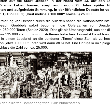
ffen auf die Stadt Dresden in der Nacht vom 13. auf den 14
45 ums Leben kamen, sorgt auch noch 75 Jahre später fü
ten und aufgeheizte Stimmung. In der öffentlichen Debatte ist vo
1) 135.000, 2) „weit mehr als 100.000“ sowie 3) 25.000.
dierung von Dresden durch die Alliierten haben die Nationalsozialist
Joseph Goebbels sofort begonnen, die Opferzahlen von Dresde
250.000 Toten (Schütz 2020). Dies gilt als Ursprungszahl, aus der d
on 135.000 stammt vom umstrittenen britischen Journalist David Irvin
 in einem Lesebrief an die Londoner „Times“ diese Zahl als zu ho
n „etwa 100.000“ Toten wird dann AfD-Chef Tino Chrupalla im Spieg
chluss die Zahl von ca. 25.000.
den alliierten Bombenangriffen. Bild: Bundesarchiv