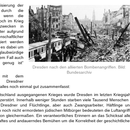
isierung der
 durch die
n, wenn die
noch im Krieg
zwecken in
ter aufgrund
schaftlicher
giert werden
t es dabei um
bwürdige
sem Fall auch
genug ist“
Dresden nach den alliierten Bombenangriffen. Bild:
Bundesarchiv
h mit dem
Dresdner
r alles noch einmal gut zusammenfasst:
tschland ausgegangenen Krieges wurde Dresden im letzten Kriegsja
er zerstört. Innerhalb weniger Stunden starben viele Tausend Menschen
e, Dresdner und Flüchtlinge, aber auch Zwangsarbeiter, Häftlinge u
 noch nicht ermordeten jüdischen Mitbürger bedeuteten die Luftangrif
on gleichermaßen. Ein verantwortliches Erinnern an das Schicksal all
aftes und andauerndes Bemühen um die Korrektheit der geschichtlich