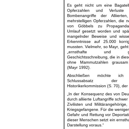
Es geht nicht um eine Bagatell
Opferzahlen und Verluste
Bombenangriffe der Alliierte
mehrstelligen Opferzahlen, die 
von Göbbels zu Propaganda
Umlauf gesetzt worden und spä
mangelnder Beweise und wissen
Erkenntnisse auf 25.000 korri
mussten. Vielmehr, so Mayr, geh
„ernsthafte und glau
Geschichtsschreibung, die in die
ohne Mammutzahlen grausam 
(Mayr 1992).
Abschließen möchte ic
Schlussabsatz der 
Historikerkommission (S. 70), de
„In der Konsequenz des von Deu
durch alliierte Luftangriffe schw
Zivilisten und Militärangehörig
Kriegsgefangene. Für die wenigen
Gefahr und Rettung vor Deportati
dieser Menschen setzt ein ernsth
Darstellung voraus.“