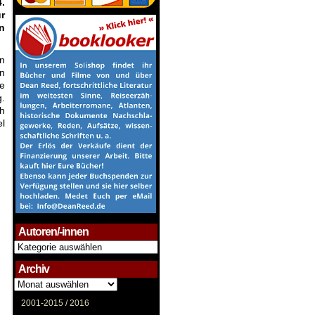
.
r
n
en
n
ie
g.
ch
el
Autoren/-innen
Autoren/-
innen
Archiv
Archiv
2001-2015 /
2016