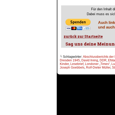
.
Für den Inhalt d
Dabei muss es sich
Auch link
und auch
└ Schlagwörter:
Abschlussberichts der
Dresden 1945
,
David Irving
,
DDR
,
Efst
Kinder
,
Lesebrief
,
Londoner „Times“
,
Lu
Joseph Goebbels
,
Rolf-Dieter Müller
,
St