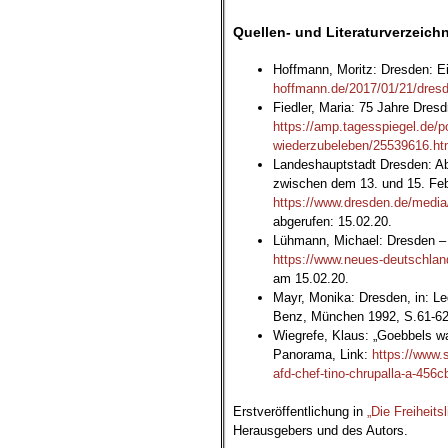
.
Quellen- und Literaturverzeichn
Hoffmann, Moritz: Dresden: Ei
hoffmann.de/2017/01/21/dres
Fiedler, Maria: 75 Jahre Dres
https://amp.tagesspiegel.de/p
wiederzubeleben/25539616.htm
Landeshauptstadt Dresden: Ab
zwischen dem 13. und 15. Febr
https://www.dresden.de/media
abgerufen: 15.02.20.
Lühmann, Michael: Dresden – 
https://www.neues-deutschland
am 15.02.20.
Mayr, Monika: Dresden, in: Le
Benz, München 1992, S.61-62
Wiegrefe, Klaus: „Goebbels war 
Panorama, Link:
https://www.
afd-chef-tino-chrupalla-a-45
Erstveröffentlichung in
„Die Freiheitsl
Herausgebers und des Autors.