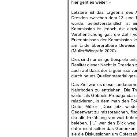
hier geht es weiter »
Letztere ist das Ergebnis des A
Dresden zwischen dem 13. und 15.
wurde. Selbstverständlich ist 
Kommission ist jedoch die einzi
Veröffentlichung galt die Zahl
Erkenntnissen der Kommission ko
am Ende überprüfbare Beweise d
(Müller/Wiegrefe 2020).
Dies sind nur einige Beispiele unt
Realität dieser Nacht in Dresden 
auch auf Basis der Ergebnisse von
durch neues Quellenmaterial gesi
Das Ziel war es dieser andauernd
Nährboden zu entziehen. Die Tra
weiter als Göbbels-Propaganda un
relativieren, in dem man den Fok
Dieter Müller: „Dass jetzt wied
Gegenwart zu missbrauchen, find
die alte Erzählung von weit höh
beleben. […] wer den Blick weg 
dafür nicht selten das Gedenken
sie die Diskussionen um Opferzahl