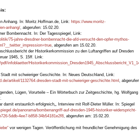
is:
n Anhang. In: Moritz.Hoffman.de, Link:
https://www.moritz-
den-anhang/
, abgerufen: 15.02.20.
dner Bombennacht. In: Der Tagesspiegel, Link:
olitik/75-jahre-dresdner-bombennacht-die-afd-versucht-den-opfer-mythos-
l?__twitter_impression=true
, abgerufen am 15.02.20.
schlussbericht der Historikerkommission zu den Luftangriffen auf Dresden
uar 1945, S. 15ff. Link:
/pdf/infoblaetter/Historikerkommission_Dresden1945_Abschlussbericht_V1_1
Stadt mit schwieriger Geschichte. In: Neues Deutschland, Link:
.de/artikel/1132764.dresden-stadt-mit-schwieriger-geschichte.html
, abgerufe
genden, Lügen, Vorurteile – Ein Wörterbuch zur Zeitgeschichte, hg. Wolfgang
.
damit erstaunlich erfolgreich„, Interview mit Rolf-Dieter Müller. In: Spiegel
spiegel.de/panorama/bombenangriff-auf-dresden-1945-historiker-widerspricht-
6cb726-5ddb-4ee7-b858-34b54181e2f8
, abgerufen am: 15.02.20.
iebe“
vor wenigen Tagen. Veröffentlichung mit freundlicher Genehmigung des