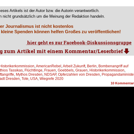
ieses Artikels ist der Autor bzw. die Autorin verantwortlich.
 nicht grundsätzlich um die Meinung der Redaktion handeln.
er Journalismus ist nicht kostenlos
 kleine Spenden können helfen Großes zu veröffentlichen!
 Historikerkommission
,
AmericanRebel
,
Arbeit Zukunft
,
Berlin
,
Bombenangriff auf
athios Tassikas
,
Flüchtlinge
,
Frauen
,
Goebbels
,
Grauen
,
Historikerkommission
,
ftangriffe
,
Mythos Dresden
,
NDSAP
,
Opferzahlen von Dresden
,
Propagandaministe
adt Dresden
,
Tote
,
USA
,
Wiegrefe 2020
10
Kommentar