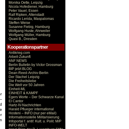
Monika Oette, Leipzig
Nicola Hofediener, Hamburg
Peter Vauel, Essen
Ralf Ripken, Altenstadt
Ricardo Lerida, Maspalomas
Steffen Weise
Susanne Fiebig, Hamburg
Wolfgang Huste, Ahrweiler
Wolfgang Müller, Hamburg
Quasi B., Dresden
Kooperationspartner
Antikrieg.com
Arbeit-Zukunft
ANF NEWS
Berlin Bulletin by Victor Grossman
BIP jetzt BLOG
Dean-Reed-Archiv-Berlin
Der Stachel Leipzig
Die Freiheitsliebe
Die Welt vor 50 Jahren
Einheit-ML
EINHEIT & KAMPF
hr
Egers Worte – Der Schwarze Kanal
 –
El Cantor
nd
Hartz-IV-Nachrichten
Harald Pflueger international
fe
Hosteni – INFO (nur per eMail)
er
Informationsstelle Militarisierung
en
Infoportal f. antif. Kult. u. Polit. M/P
INFO-WELT