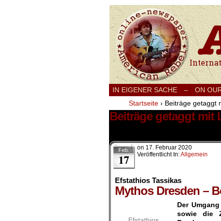
International
IN EIGENER SACHE
–
ON OU
Startseite
›
Beiträge getaggt 
Beiträge getaggt mit
1 Ergebnis.
on
17. Februar 2020
Feb.
Veröffentlicht In:
Allgemein
17
Efstathios Tassikas
Mythos Dresden – B
Der Umgang 
sowie die 
Efstathios