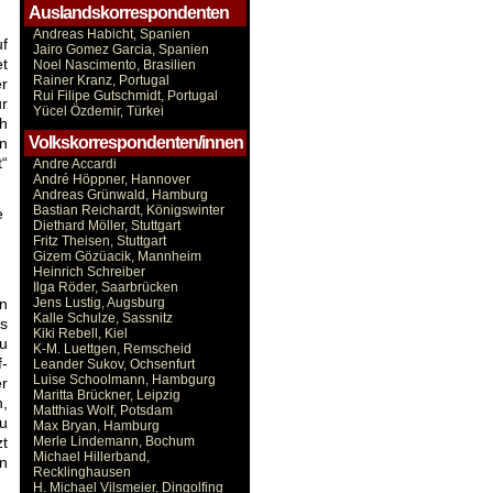
Auslandskorrespondenten
Andreas Habicht, Spanien
uf
Jairo Gomez Garcia, Spanien
et
Noel Nascimento, Brasilien
Rainer Kranz, Portugal
r
Rui Filipe Gutschmidt, Portugal
ur
Yücel Özdemir, Türkei
ch
Volkskorrespondenten/innen
en
“
Andre Accardi
André Höppner, Hannover
Andreas Grünwald, Hamburg
Bastian Reichardt, Königswinter
e
Diethard Möller, Stuttgart
Fritz Theisen, Stuttgart
Gizem Gözüacik, Mannheim
Heinrich Schreiber
Ilga Röder, Saarbrücken
Jens Lustig, Augsburg
en
Kalle Schulze, Sassnitz
ts
Kiki Rebell, Kiel
zu
K-M. Luettgen, Remscheid
f-
Leander Sukov, Ochsenfurt
Luise Schoolmann, Hambgurg
er
Maritta Brückner, Leipzig
n,
Matthias Wolf, Potsdam
zu
Max Bryan, Hamburg
Merle Lindemann, Bochum
zt
Michael Hillerband,
nn
Recklinghausen
H. Michael Vilsmeier, Dingolfing