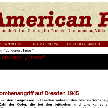
e Onlinezeitung für Frieden, Humanismus, Völkerverständigung und Kul
R OWN BEHALF –
NOTA GENERAL –
ОТ СВОЕГО ИМЕНИ
mit "Londoner „Times“"
 Londoner „Times“
ombenangriff auf Dresden 1945
mit den Ereignissen in Dresden während des zweiten Weltkrieg
Zahl der Opfer, die bei den britischen und amerikanische