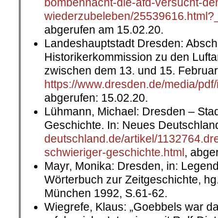
bombennacht-die-afd-versucht-de
wiederzubeleben/25539616.html?_
abgerufen am 15.02.20.
Landeshauptstadt Dresden: Abschl
Historikerkommission zu den Lufta
zwischen dem 13. und 15. Februar 1
https://www.dresden.de/media/pdf
abgerufen: 15.02.20.
Lühmann, Michael: Dresden – Stadt
Geschichte. In: Neues Deutschland
deutschland.de/artikel/1132764.dr
schwieriger-geschichte.html
, abge
Mayr, Monika: Dresden, in: Legende
Wörterbuch zur Zeitgeschichte, hg
München 1992, S.61-62.
Wiegrefe, Klaus: „Goebbels war da