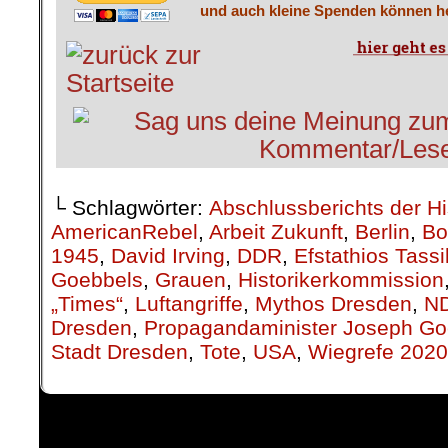
und auch kleine Spenden können he
└ Schlagwörter:
Abschlussberichts der H
AmericanRebel
,
Arbeit Zukunft
,
Berlin
,
Bo
1945
,
David Irving
,
DDR
,
Efstathios Tass
Goebbels
,
Grauen
,
Historikerkommission
„Times“
,
Luftangriffe
,
Mythos Dresden
,
N
Dresden
,
Propagandaminister Joseph Go
Stadt Dresden
,
Tote
,
USA
,
Wiegrefe 2020