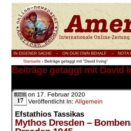
Internationale Onlinezeitung für Frieden
IN EIGENER SACHE
–
ON OUR OWN BEHALF –
NOTA
Startseite
›
Beiträge getaggt mit "David Irving"
Beiträge getaggt mit David I
1 Ergebnis.
on
17. Februar 2020
Feb.
17
Veröffentlicht In:
Allgemein
Efstathios Tassikas
Mythos Dresden – Bombena