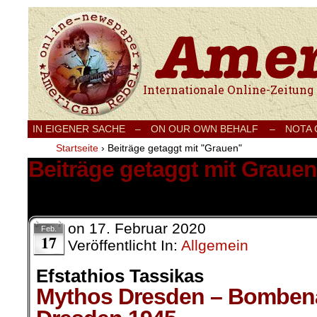
Internationale Onlinezeitung für Frieden
IN EIGENER SACHE
–
ON OUR OWN BEHALF –
NOTA
Startseite
›
Beiträge getaggt mit "Grauen"
Beiträge getaggt mit Grauen
1 Ergebnis.
on
17. Februar 2020
Feb.
17
Veröffentlicht In:
Allgemein
Efstathios Tassikas
Mythos Dresden – Bombena