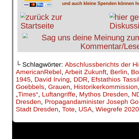
und auch kleine Spenden können he
└ Schlagwörter:
Abschlussberichts der H
AmericanRebel
,
Arbeit Zukunft
,
Berlin
,
Bo
1945
,
David Irving
,
DDR
,
Efstathios Tass
Goebbels
,
Grauen
,
Historikerkommission
„Times“
,
Luftangriffe
,
Mythos Dresden
,
N
Dresden
,
Propagandaminister Joseph Go
Stadt Dresden
,
Tote
,
USA
,
Wiegrefe 2020