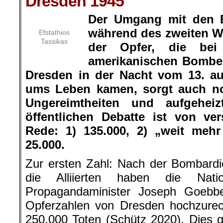
Dresden 1945
Der Umgang mit den E
während des zweiten We
Efstathios
Tassikas
der Opfer, die bei
amerikanischen Bomben
Dresden in der Nacht vom 13. au
ums Leben kamen, sorgt auch no
Ungereimtheiten und aufgehei
öffentlichen Debatte ist von ve
Rede: 1) 135.000, 2) „weit mehr
25.000.
Zur ersten Zahl: Nach der Bombard
die Alliierten haben die Natio
Propagandaminister Joseph Goebbe
Opferzahlen von Dresden hochzure
250.000 Toten (Schütz 2020). Dies gi