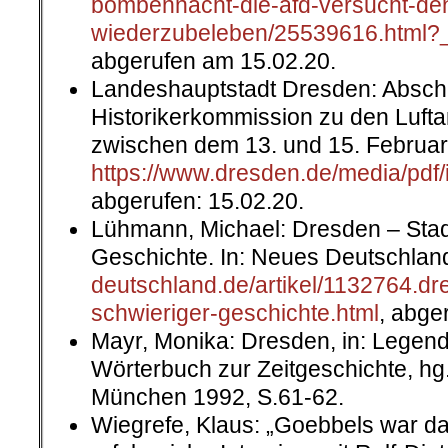
bombennacht-die-afd-versucht-de
wiederzubeleben/25539616.html?_
abgerufen am 15.02.20.
Landeshauptstadt Dresden: Abschl
Historikerkommission zu den Lufta
zwischen dem 13. und 15. Februar 1
https://www.dresden.de/media/pdf
abgerufen: 15.02.20.
Lühmann, Michael: Dresden – Stadt
Geschichte. In: Neues Deutschland
deutschland.de/artikel/1132764.dr
schwieriger-geschichte.html
, abge
Mayr, Monika: Dresden, in: Legende
Wörterbuch zur Zeitgeschichte, hg
München 1992, S.61-62.
Wiegrefe, Klaus: „Goebbels war da