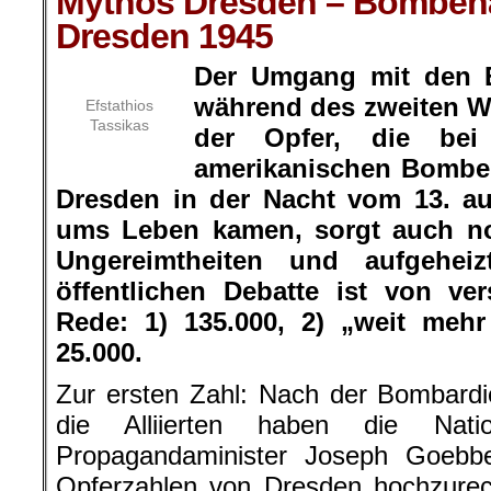
Mythos Dresden – Bombena
Dresden 1945
Der Umgang mit den E
während des zweiten We
Efstathios
Tassikas
der Opfer, die bei
amerikanischen Bomben
Dresden in der Nacht vom 13. au
ums Leben kamen, sorgt auch no
Ungereimtheiten und aufgehei
öffentlichen Debatte ist von ve
Rede: 1) 135.000, 2) „weit mehr
25.000.
Zur ersten Zahl: Nach der Bombard
die Alliierten haben die Natio
Propagandaminister Joseph Goebbe
Opferzahlen von Dresden hochzure