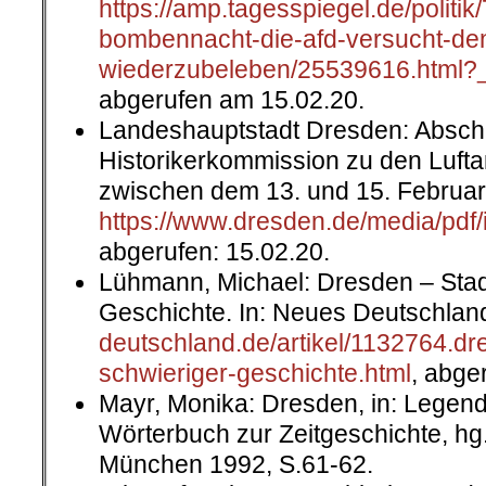
https://amp.tagesspiegel.de/politik
bombennacht-die-afd-versucht-de
wiederzubeleben/25539616.html?_
abgerufen am 15.02.20.
Landeshauptstadt Dresden: Abschl
Historikerkommission zu den Lufta
zwischen dem 13. und 15. Februar 1
https://www.dresden.de/media/pdf
abgerufen: 15.02.20.
Lühmann, Michael: Dresden – Stadt
Geschichte. In: Neues Deutschland
deutschland.de/artikel/1132764.dr
schwieriger-geschichte.html
, abge
Mayr, Monika: Dresden, in: Legende
Wörterbuch zur Zeitgeschichte, hg
München 1992, S.61-62.