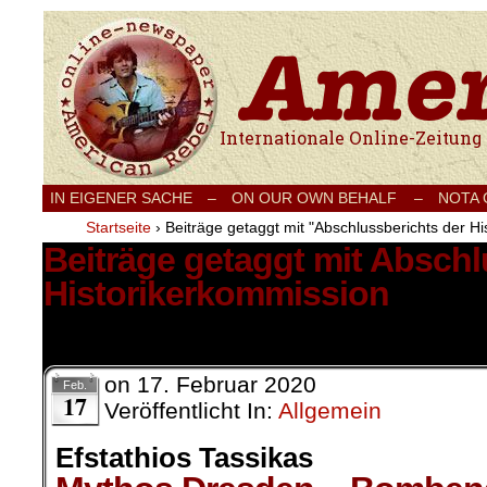
Internationale Onlinezeitung für Frieden
IN EIGENER SACHE
–
ON OUR OWN BEHALF –
NOTA
Startseite
›
Beiträge getaggt mit "Abschlussberichts der H
Beiträge getaggt mit Abschl
Historikerkommission
1 Ergebnis.
on
17. Februar 2020
Feb.
17
Veröffentlicht In:
Allgemein
Efstathios Tassikas