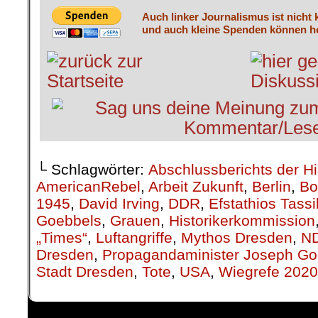
Auch linker Journalismus ist nicht 
und auch kleine Spenden können he
└ Schlagwörter:
Abschlussberichts der H
AmericanRebel
,
Arbeit Zukunft
,
Berlin
,
Bo
1945
,
David Irving
,
DDR
,
Efstathios Tass
Goebbels
,
Grauen
,
Historikerkommission
„Times“
,
Luftangriffe
,
Mythos Dresden
,
N
Dresden
,
Propagandaminister Joseph Go
Stadt Dresden
,
Tote
,
USA
,
Wiegrefe 2020