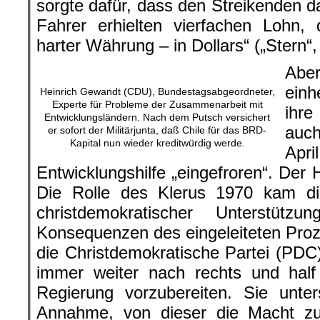
sorgte dafür, dass den Streikenden d
Fahrer erhielten vierfachen Lohn,
harter Währung – in Dollars“ („Stern“,
Aber
ein
Heinrich Gewandt (CDU), Bundestagsabgeordneter,
Experte für Probleme der Zusammenarbeit mit
ihre
Entwicklungsländern. Nach dem Putsch versichert
auc
er sofort der Militärjunta, daß Chile für das BRD-
Kapital nun wieder kreditwürdig werde.
Apr
Entwicklungshilfe „eingefroren“. Der
Die Rolle des Klerus 1970 kam di
christdemokratischer Unterstüt
Konsequenzen des eingeleiteten Pro
die Christdemokratische Partei (PDC
immer weiter nach rechts und half
Regierung vorzubereiten. Sie unter
Annahme, von dieser die Macht zu