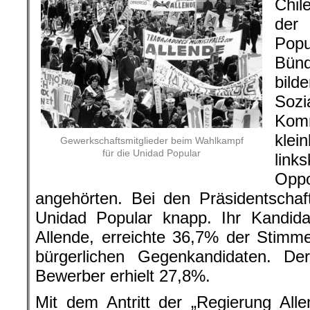
Chil
der 
Popu
Bünd
bil
So
Ko
kle
Gewerkschaftsmitglieder beim Wahlkampf
für die Unidad Popular
link
Oppo
angehörten. Bei den Präsidentschaf
Unidad Popular knapp. Ihr Kandidat
Allende, erreichte 36,7% der Stim
bürgerlichen Gegenkandidaten. Der 
Bewerber erhielt 27,8%.
Mit dem Antritt der „Regierung All