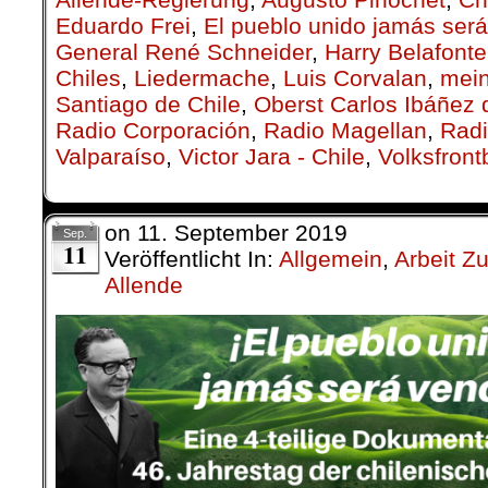
Eduardo Frei
,
El pueblo unido jamás ser
General René Schneider
,
Harry Belafonte
Chiles
,
Lieder­mache
,
Luis Corvalan
,
mei
Santiago de Chile
,
Oberst Carlos Ibáñez
Radio Corporación
,
Radio Magellan
,
Radi
Valparaíso
,
Victor Jara - Chile
,
Volksfron
on
11. September 2019
Sep.
11
Veröffentlicht In:
Allgemein
,
Arbeit Z
Allende