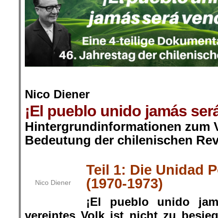
.
Nico Diener
¡El pueblo unido jamás será
Hintergrundinformationen zum V
Bedeutung der chilenischen Rev
.
Teil 1: Die Unidad 
(1970-1973)
Nico Diener
¡El pueblo unido jam
vereintes Volk ist nicht zu besie