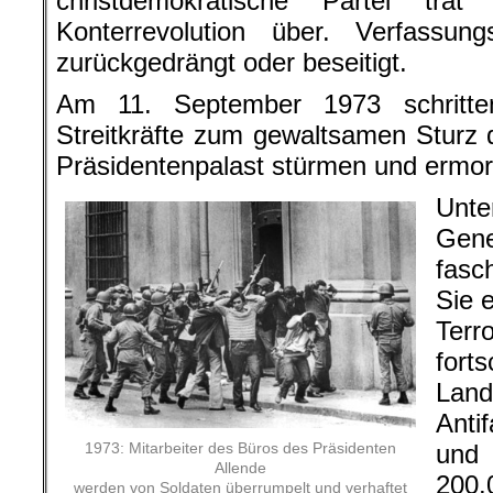
christdemokratische Partei tra
Konterrevolution über. Verfassung
zurückgedrängt oder beseitigt.
Am 11. September 1973 schritte
Streitkräfte zum gewaltsamen Sturz 
Präsidentenpalast stürmen und ermor
Unte
Gene
fasch
Sie 
Ter
fort
Lan
Anti
und
1973: Mitarbeiter des Büros des Präsidenten
Allende
200.
werden von Soldaten überrumpelt und verhaftet