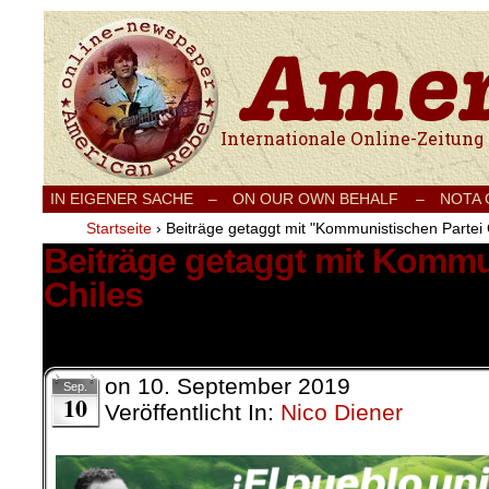
Internationale Onlinezeitung für Frieden
IN EIGENER SACHE
–
ON OUR OWN BEHALF –
NOTA
Startseite
›
Beiträge getaggt mit "Kommunistischen Partei 
Beiträge getaggt mit Kommu
Chiles
6 Ergebnisse.
on
10. September 2019
Sep.
10
Veröffentlicht In:
Nico Diener