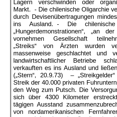
Lagern verschwinden oder organ
Markt. - Die chilenische Oligarchie 
durch Devisenübertragungen mindest
ins Ausland. - Die chilenische
„Hungerdemonstrationen“, „an d
vornehmen Gesellschaft teilneh
„Streiks“ von Ärzten wurden ver
massenweise geschlachtet und v
landwirtschaftlicher Betriebe sc
verkauften es ins Ausland und ließen
(„Stern“, 20.9.73) – „Streikgelde
Streik der 40.000 privaten Fuhrunter
den Weg zum Putsch. Die Versorgun
sich über 4300 Kilometer erstreck
tägigen Ausstand zusammenzubreche
von nordamerikanischen Fernfahrer