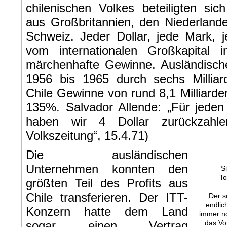
chilenischen Volkes beteiligten s
aus Großbritannien, den Niederlande
Schweiz. Jeder Dollar, jede Mark, 
vom internationalen Großkapital i
märchenhafte Gewinne. Ausländisch
1956 bis 1965 durch sechs Milliard
Chile Gewinne von rund 8,1 Milliarden
135%. Salvador Allende: „Für jeden D
haben wir 4 Dollar zurückzahle
Volkszeitung“, 15.4.71)
Die ausländischen
Unternehmen konnten den
S
To
größten Teil des Profits aus
Chile transferieren. Der ITT-
„Der s
endlic
Konzern hatte dem Land
immer no
sogar einen Vertrag
das Vor