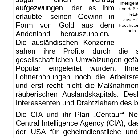
intellige
aufgezwungen, der es ihm
und daß e
letz
erlaubte, seinen Gewinn in
ausgefü
Form von Gold aus dem
Hoechster
sein
Andenland herauszuholen.
Die ausländischen Konzerne
sahen ihre Profite durch die 
gesellschaftlichen Umwälzungen gefä
Popular eingeleitet wurden. Ih
Lohnerhöhungen noch die Arbeitsr
und erst recht nicht die Maßnahmen
räuberischen Auslandskapitals. De
Interessenten und Drahtziehern des b
Die CIA und ihr Plan „Centaur“ Ne
Central Intelligence Agency (CIA), d
der USA für geheimdienstliche und 