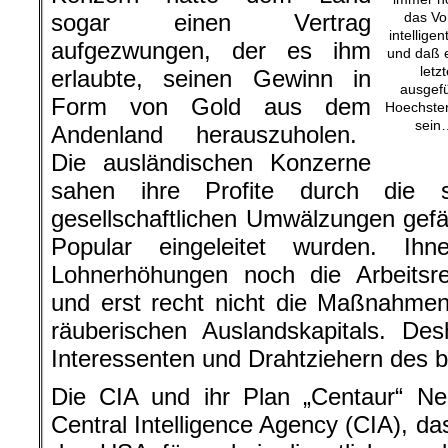
sogar einen Vertrag
das Vor
intellige
aufgezwungen, der es ihm
und daß e
letz
erlaubte, seinen Gewinn in
ausgefü
Form von Gold aus dem
Hoechster
sein
Andenland herauszuholen.
Die ausländischen Konzerne
sahen ihre Profite durch die 
gesellschaftlichen Umwälzungen gefä
Popular eingeleitet wurden. Ih
Lohnerhöhungen noch die Arbeitsr
und erst recht nicht die Maßnahmen
räuberischen Auslandskapitals. De
Interessenten und Drahtziehern des b
Die CIA und ihr Plan „Centaur“ Ne
Central Intelligence Agency (CIA), d