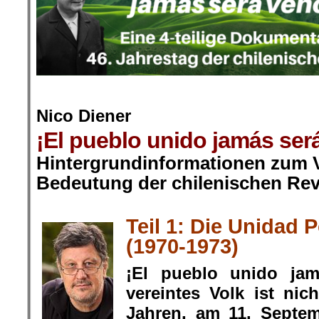
.
Nico Diener
¡El pueblo unido jamás será
Hintergrundinformationen zum V
Bedeutung der chilenischen Rev
.
Teil 1: Die Unidad 
(1970-1973)
¡El pueblo unido jam
vereintes Volk ist nic
Jahren, am 11. Septem