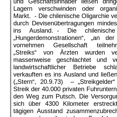
und Geschäftsinhaber ließen drin
Lagern verschwinden oder organ
Markt. - Die chilenische Oligarchie 
durch Devisenübertragungen mindest
ins Ausland. - Die chilenische
„Hungerdemonstrationen“, „an d
vornehmen Gesellschaft teilneh
„Streiks“ von Ärzten wurden ver
massenweise geschlachtet und v
landwirtschaftlicher Betriebe sc
verkauften es ins Ausland und ließen
(„Stern“, 20.9.73) – „Streikgelde
Streik der 40.000 privaten Fuhrunter
den Weg zum Putsch. Die Versorgun
sich über 4300 Kilometer erstreck
tägigen Ausstand zusammenzubreche