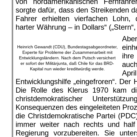
von nordamerikanischen Fernfahrer
sorgte dafür, dass den Streikenden d
Fahrer erhielten vierfachen Lohn,
harter Währung – in Dollars“ („Stern“,
Aber
ein
Heinrich Gewandt (CDU), Bundestagsabgeordneter,
Experte für Probleme der Zusammenarbeit mit
ihre
Entwicklungsländern. Nach dem Putsch versichert
auc
er sofort der Militärjunta, daß Chile für das BRD-
Kapital nun wieder kreditwürdig werde.
Apr
Entwicklungshilfe „eingefroren“. Der
Die Rolle des Klerus 1970 kam di
christdemokratischer Unterstüt
Konsequenzen des eingeleiteten Pro
die Christdemokratische Partei (PDC
immer weiter nach rechts und half
Regierung vorzubereiten. Sie unter