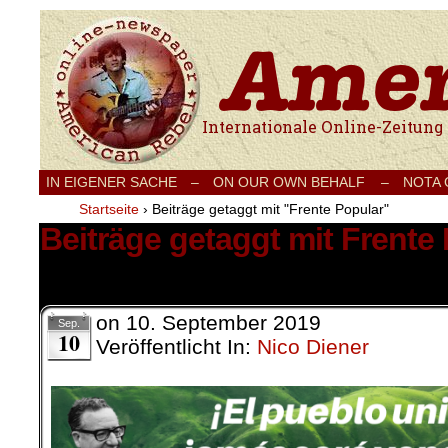
Internationale Onlinezeitung für Frieden
IN EIGENER SACHE
–
ON OUR OWN BEHALF –
NOTA
Startseite
›
Beiträge getaggt mit "Frente Popular"
Beiträge getaggt mit Frente
6 Ergebnisse.
on
10. September 2019
Sep.
10
Veröffentlicht In:
Nico Diener