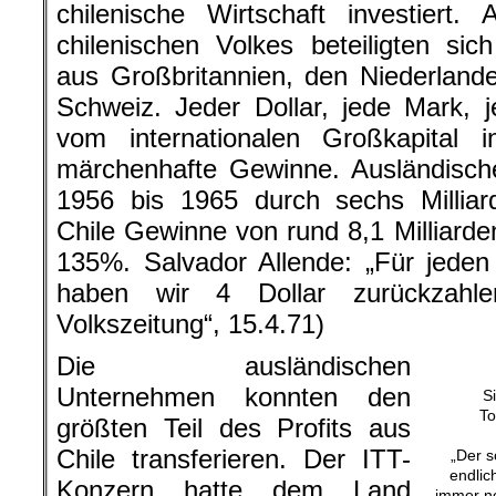
chilenische Wirtschaft investiert
chilenischen Volkes beteiligten s
aus Großbritannien, den Niederlande
Schweiz. Jeder Dollar, jede Mark, 
vom internationalen Großkapital i
märchenhafte Gewinne. Ausländisch
1956 bis 1965 durch sechs Milliard
Chile Gewinne von rund 8,1 Milliarden
135%. Salvador Allende: „Für jeden D
haben wir 4 Dollar zurückzahle
Volkszeitung“, 15.4.71)
Die ausländischen
Unternehmen konnten den
S
To
größten Teil des Profits aus
Chile transferieren. Der ITT-
„Der s
endlic
Konzern hatte dem Land
immer no