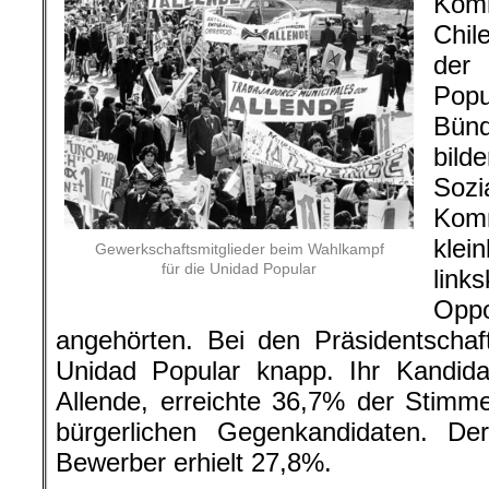
Kom
Chil
der 
Popu
Bünd
bil
So
Ko
kle
Gewerkschaftsmitglieder beim Wahlkampf
für die Unidad Popular
link
Oppo
angehörten. Bei den Präsidentschaf
Unidad Popular knapp. Ihr Kandidat
Allende, erreichte 36,7% der Stim
bürgerlichen Gegenkandidaten. Der 
Bewerber erhielt 27,8%.