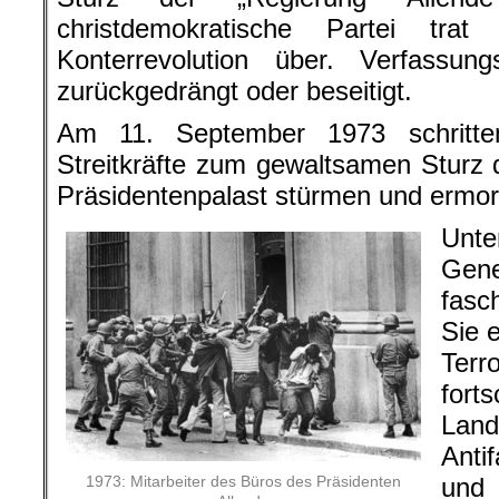
christdemokratische Partei tra
Konterrevolution über. Verfassung
zurückgedrängt oder beseitigt.
Am 11. September 1973 schritte
Streitkräfte zum gewaltsamen Sturz 
Präsidentenpalast stürmen und ermor
Unte
Gene
fasch
Sie 
Ter
fort
Lan
Anti
und
1973: Mitarbeiter des Büros des Präsidenten