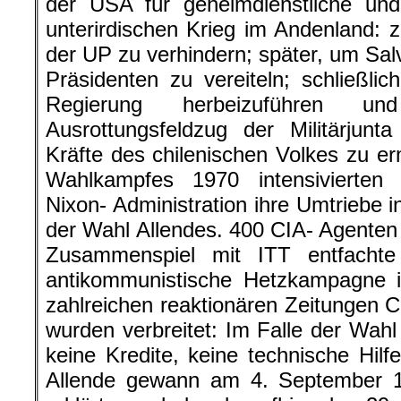
der USA für geheimdienstliche und 
unterirdischen Krieg im Andenland: 
der UP zu verhindern; später, um Sa
Präsidenten zu vereiteln; schließl
Regierung herbeizuführen un
Ausrottungsfeldzug der Militärjunt
Kräfte des chilenischen Volkes zu 
Wahlkampfes 1970 intensivierte
Nixon- Administration ihre Umtriebe i
der Wahl Allendes. 400 CIA- Agenten
Zusammenspiel mit ITT entfacht
antikommunistische Hetzkampagne i
zahlreichen reaktionären Zeitungen 
wurden verbreitet: Im Falle der Wah
keine Kredite, keine technische Hi
Allende gewann am 4. September 19