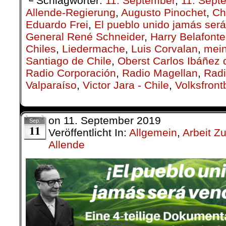
└ Schlagwörter:
11. September
,
11. Sept
Allende-Regierung
,
Augusto Pinochet
,
Ch
Eduardo Frei
,
El pueblo unido jamás ser
General René Schneider
,
Harry Belafonte
Chiles
,
Lieder­mache
,
Luis Corvalan
,
mei
Santiago de Chile
,
Oberst Carlos Ibáñez
Radio Corporación
,
Radio Magellan
,
Radi
Valparaíso
,
Victor Jara - Chile
,
Volksfron
on
11. September 2019
Sep.
11
Veröffentlicht In:
Allgemein
,
Arbeit Z
Allende