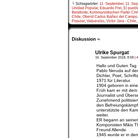
└ Schlagwörter:
11. September
,
11. Se
Unidad Popular
,
Eduardo Frei
,
El puebl
Belafonte
,
Kommunistischen Partei Chi
Chile
,
Oberst Carlos Ibáñez del Campo
Popular
,
Valparaíso
,
Victor Jara - Chile
,
Diskussion ¬
Ulrike Spurgat
16. September 2018, 8:59
|
Hallo und Guten Tag 
Pablo Neruda auf dem
Dichter, Poet, Schri
1971 für Literatur.
1904 geboren in einer
Früh kam er mit dem 
Journalist und Überse
Zunehmend politisier
den Befreiungskämpf
unterstützte den Kam
weiter.
ER begann an seinem
Komponisten Mikis Th
Freund Allende.
1945 wurde er in den