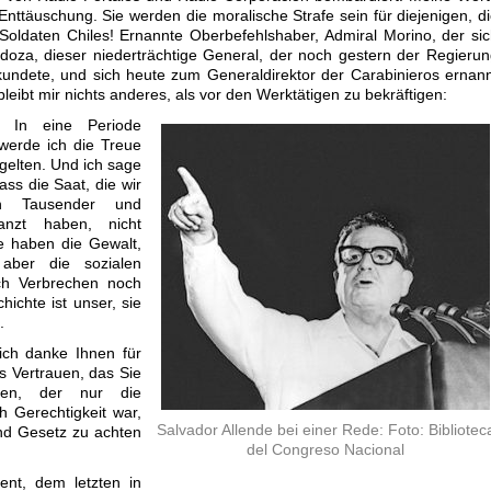
 Enttäuschung. Sie werden die moralische Strafe sein für diejenigen, d
oldaten Chiles! Ernannte Oberbefehlshaber, Admiral Morino, der si
doza, dieser niederträchtige General, der noch gestern der Regieru
undete, und sich heute zum Generaldirektor der Carabinieros ernan
leibt mir nichts anderes, als vor den Werktätigen zu bekräftigen:
. In eine Periode
 werde ich die Treue
gelten. Und ich sage
ass die Saat, die wir
n Tausender und
anzt haben, nicht
e haben die Gewalt,
aber die sozialen
h Verbrechen noch
ichte ist unser, sie
.
ich danke Ihnen für
s Vertrauen, das Sie
en, der nur die
 Gerechtigkeit war,
Salvador Allende bei einer Rede: Foto: Bibliotec
nd Gesetz zu achten
del Congreso Nacional
nt, dem letzten in