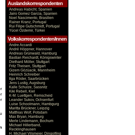
Auslandskorrespondenten
Andreas Habicht, Spanien
Jairo Gomez Garcia, Spanien
Noel Nascimento, Brasilien
Rainer Kranz, Portugal
Rui Filipe Gutschmidt, Portugal
Yücel Özdemir, Türkei
Volkskorrespondenten/innen
Andre Accardi
André Höppner, Hannover
Andreas Grünwald, Hamburg
Bastian Reichardt, Königswinter
Diethard Möller, Stuttgart
Fritz Theisen, Stuttgart
Gizem Gözüacik, Mannheim
Heinrich Schreiber
Ilga Röder, Saarbrücken
Jens Lustig, Augsburg
Kalle Schulze, Sassnitz
er
Kiki Rebell, Kiel
r
K-M. Luettgen, Remscheid
er
Leander Sukov, Ochsenfurt
Luise Schoolmann, Hambgurg
Maritta Brückner, Leipzig
Matthias Wolf, Potsdam
zu
Max Bryan, Hamburg
Merle Lindemann, Bochum
Michael Hillerband,
n
Recklinghausen
H. Michael Vilsmeier, Dingolfing