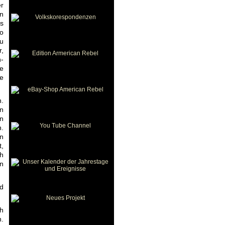
r
on
es
so
au
r,
-
ie
ie
n.
in
n
.
n
t,
ch
en
nd
ch
n.