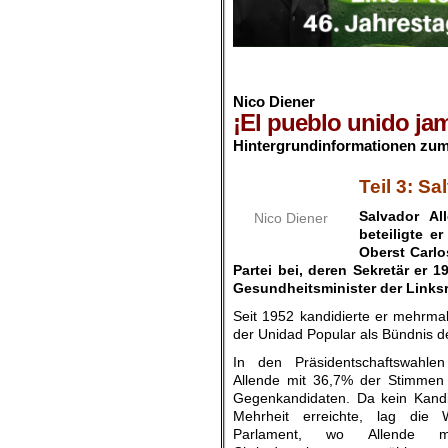
.
.
Nico Diener
¡El pueblo unido jam
Hintergrundinformationen zum
.
Teil 3: S
Salvador Al
Nico Diener
beteiligte e
Oberst Carlo
Partei bei, deren Sekretär er 
Gesundheitsminister der Links­
Seit 1952 kandidierte er mehrmal
der Unidad Popular als Bündnis de
In den Präsidentschaftswahle
Allende mit 36,7% der Stim­men 
Gegenkandidaten. Da kein Kandi
Mehrheit erreichte, lag die
Parlament, wo Allende m