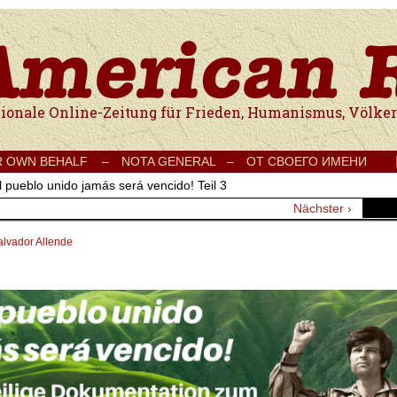
e Onlinezeitung für Frieden, Humanismus, Völkerverständigung und Kul
R OWN BEHALF –
NOTA GENERAL –
ОТ СВОЕГО ИМЕНИ
l pueblo unido jamás será vencido! Teil 3
Nächster ›
alvador Allende