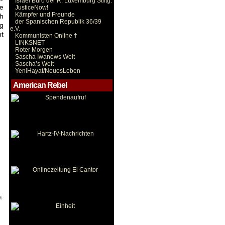
Israel Büro der R. Luxemburg Stiftg.
ie
JusticeNow!
Kämpfer und Freunde
ch
der Spanischen Republik 36/39
ng
e.V.
nt
Kommunisten Online †
LINKSNET
Roter Morgen
Sascha Iwanows Welt
Sascha’s Welt
YeniHayat/NeuesLeben
American Rebel
a