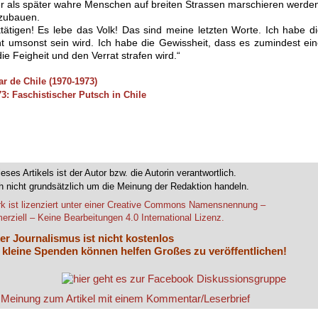
her als später wahre Menschen auf breiten Strassen marschieren werde
fzubauen.
tätigen! Es lebe das Volk! Das sind meine letzten Worte. Ich habe d
t umsonst sein wird. Ich habe die Gewissheit, dass es zumindest ei
die Feigheit und den Verrat strafen wird.“
r de Chile (1970-1973)
73: Faschistischer Putsch in Chile
n komplett oder zum Teil von der Redaktion AmericanRebel hinzu gefügt.
ieses Artikels ist der Autor bzw. die Autorin verantwortlich.
 nicht grundsätzlich um die Meinung der Redaktion handeln.
k ist lizenziert unter einer Creative Commons Namensnennung –
rziell – Keine Bearbeitungen 4.0 International Lizenz.
er Journalismus ist nicht kostenlos
 kleine Spenden können helfen Großes zu veröffentlichen!