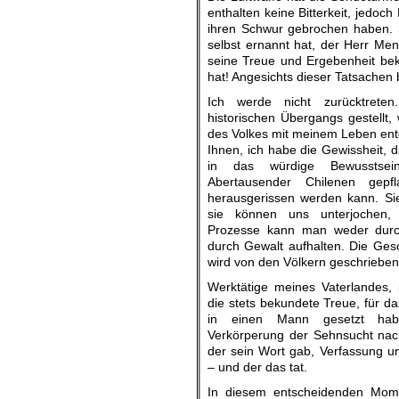
enthalten keine Bitterkeit, jedoch
ihren Schwur gebrochen haben. S
selbst ernannt hat, der Herr Men
seine Treue und Ergebenheit bek
hat! Angesichts dieser Tatsachen b
Ich werde nicht zurücktreten
historischen Übergangs gestellt,
des Volkes mit meinem Leben ent
Ihnen, ich habe die Gewissheit, d
in das würdige Bewusstsei
Abertausender Chilenen gepfl
herausgerissen werden kann. Si
sie können uns unterjochen, 
Prozesse kann man weder durc
durch Gewalt aufhalten. Die Gesch
wird von den Völkern geschrieben
Werktätige meines Vaterlandes, 
die stets bekundete Treue, für da
in einen Mann gesetzt hab
Verkörperung der Sehnsucht nach
der sein Wort gab, Verfassung u
– und der das tat.
In diesem entscheidenden Mome