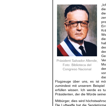
„I
die
die
ze
pr
Er
Kr
Wor
di
ha
de
de
Ges
Ve
Präsident Salvador Allende,
Mom
Foto: Biblioteca del
de
Congreso Nacional
vo
da
Flugzeuge über uns, es ist mög
zumindest mit unserem Beispiel
erfüllen wissen. Ich werde es 
Präsidenten, der die Würde seine
Mitbürger, dies wird höchstwahrsc
Die Luftwaffe hat die Sendetürm