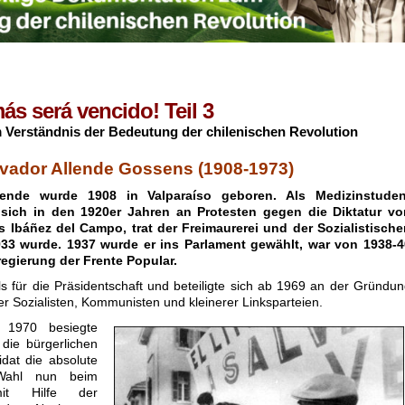
ás será vencido! Teil 3
 Verständnis der Bedeutung der chilenischen Revolution
alvador Allende Gossens (1908-1973)
lende wurde 1908 in Valparaíso geboren. Als Medizinstuden
r sich in den 1920er Jahren an Protesten gegen die Diktatur vo
s Ibáñez del Campo, trat der Freimaurerei und der Sozialistische
1933 wurde. 1937 wurde er ins Parlament gewählt, war von 1938-4
regierung der Frente Popular.
s für die Präsidentschaft und beteiligte sich ab 1969 an der Gründu
r Sozialisten, Kommunisten und kleinerer Linksparteien.
n 1970 besiegte
die bürgerlichen
dat die absolute
 Wahl nun beim
it Hilfe der