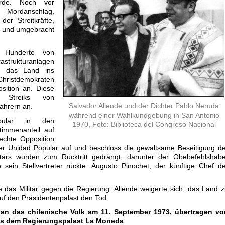
urde. Noch vor
n Mordanschlag,
er Streitkräfte,
t und umgebracht
d Hunderte von
strukturanlagen
e, das Land ins
istdemokraten
sition an. Diese
 Streiks von
Salvador Allende und der Dichter Pablo Neruda
ahrern an.
während einer Wahlkundgebung in San Antonio
pular in den
1970, Foto: Biblioteca del Congreso Nacional
timmenanteil auf
echte Opposition
er Unidad Popular auf und beschloss die gewaltsame Beseitigung d
itärs wurden zum Rücktritt gedrängt, darunter der Obebefehlshabe
 sein Stellvertreter rückte: Augusto Pinochet, der künftige Chef d
das Militär gegen die Regierung. Allende weigerte sich, das Land 
uf den Präsidentenpalast den Tod.
 an das chilenische Volk am 11. September 1973, übertragen vo
aus dem Regierungspalast La Moneda