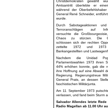
Christdemokraten gewählt w
Amtsantritt überlebte er eine
während der Oberbefehlshaber d
General René Schneider, entführ
wurde.
Durch Sabotageaktionen un
Terroranschlägen auf Infra­
versuchte die Großbourgeoisi
Chaos zu stürzen. Die Chr
schlossen sich der rechten Oppo
zettelte 1972 und 1973
Bankangestellten und Last­wagenf
Nachdem die Unidad Po
Parlamentswahlen 1973 ihren S
44% erhöhen konnte, gab die r
ihre Hoffnung auf eine Abwahl d
Regierung. Regierungstreue Mil
General Prats, an dessen Stelle
faschistischen Militärjunta.
Am 11. September 1973 putschte 
verlassen, und fand beim Sturm a
Salvador Allendes letzte Rede
Radio Magellan ab 11.00 Uhr 