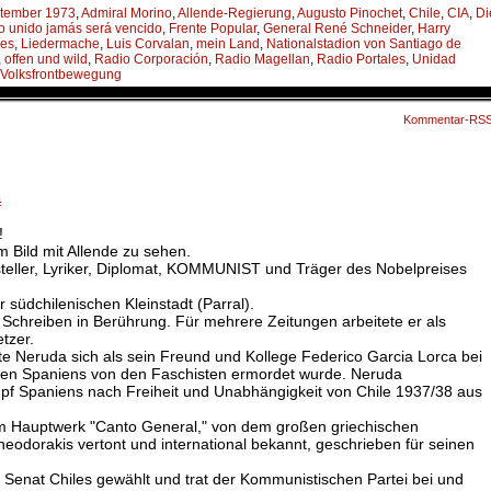
ptember 1973
,
Admiral Morino
,
Allende-Regierung
,
Augusto Pinochet
,
Chile
,
CIA
,
Di
o unido jamás será vencido
,
Frente Popular
,
General René Schneider
,
Harry
les
,
Lieder­mache
,
Luis Corvalan
,
mein Land
,
Nationalstadion von Santiago de
,
offen und wild
,
Radio Corporación
,
Radio Magellan
,
Radio Portales
,
Unidad
Volksfrontbewegung
Kommentar-RS
#
!
 Bild mit Allende zu sehen.
ftsteller, Lyriker, Diplomat, KOMMUNIST und Träger des Nobelpreises
 südchilenischen Kleinstadt (Parral).
Schreiben in Berührung. Für mehrere Zeitungen arbeitete er als
tzer.
te Neruda sich als sein Freund und Kollege Federico Garcia Lorca bei
en Spaniens von den Faschisten ermordet wurde. Neruda
pf Spaniens nach Freiheit und Unabhängigkeit von Chile 1937/38 aus
 Hauptwerk "Canto General," von dem großen griechischen
eodorakis vertont und international bekannt, geschrieben für seinen
 Senat Chiles gewählt und trat der Kommunistischen Partei bei und