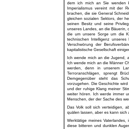
dem ich mich an Sie wenden ka
Imperialismus vereint mit der Re
brachen, die sie General Schneid
gleichen sozialen Sektors, der h
seinen Besitz und seine Privile
unseres Landes, an die Bäuerin, di
die um unsere Sorge um die Kin
technischen Intelligenz unseres
Verschwörung der Berufsverbänd
kapitalistische Gesellschaft einig
Ich wende mich an die Jugend, an
Ich wende mich an die Männer Chile
werden, denn in unserem Lan
Terroranschlägen, sprengt Brüc
Demgegenüber steht das Schwe
vorzugehen. Die Geschichte wird 
und der ruhige Klang meiner Sti
weiter hören. Ich werde immer u
Menschen, der der Sache des werk
Das Volk soll sich verteidigen, a
quälen lassen, aber es kann sich 
Werktätige meines Vaterlandes, 
diese bitteren und dunklen Augen