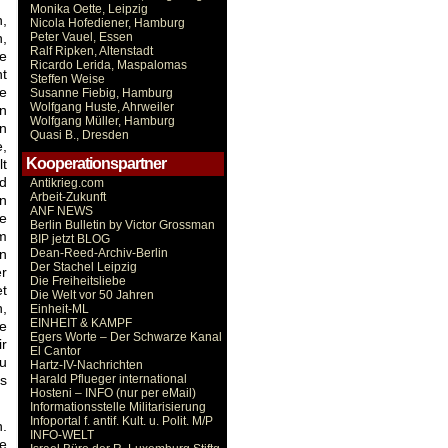
Monika Oette, Leipzig
n,
Nicola Hofediener, Hamburg
n,
Peter Vauel, Essen
Ralf Ripken, Altenstadt
te
Ricardo Lerida, Maspalomas
t
Steffen Weise
e
Susanne Fiebig, Hamburg
Wolfgang Huste, Ahrweiler
en
Wolfgang Müller, Hamburg
n
Quasi B., Dresden
e,
Kooperationspartner
lt
nd
Antikrieg.com
Arbeit-Zukunft
en
ANF NEWS
e
Berlin Bulletin by Victor Grossman
em
BIP jetzt BLOG
n
Dean-Reed-Archiv-Berlin
Der Stachel Leipzig
er
Die Freiheitsliebe
et
Die Welt vor 50 Jahren
h,
Einheit-ML
EINHEIT & KAMPF
ie
Egers Worte – Der Schwarze Kanal
ir
El Cantor
zu
Hartz-IV-Nachrichten
s
Harald Pflueger international
Hosteni – INFO (nur per eMail)
Informationsstelle Militarisierung
Infoportal f. antif. Kult. u. Polit. M/P
n.
INFO-WELT
te