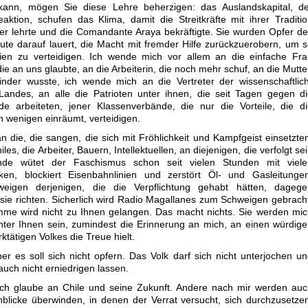
nn, mögen Sie diese Lehre beherzigen: das Auslandskapital, de
aktion, schufen das Klima, damit die Streitkräfte mit ihrer Traditi
er lehrte und die Comandante Araya bekräftigte. Sie wurden Opfer d
eute darauf lauert, die Macht mit fremder Hilfe zurückzuerobern, um 
gien zu verteidigen. Ich wende mich vor allem an die einfache Fr
e an uns glaubte, an die Arbeiterin, die noch mehr schuf, an die Mutte
der wusste, ich wende mich an die Vertreter der wissenschaftlich
 Landes, an alle die Patrioten unter ihnen, die seit Tagen gegen d
e arbeiteten, jener Klassenverbände, die nur die Vorteile, die d
en wenigen einräumt, verteidigen.
 die, die sangen, die sich mit Fröhlichkeit und Kampfgeist einsetzte
s, die Arbeiter, Bauern, Intellektuellen, an diejenigen, die verfolgt se
de wütet der Faschismus schon seit vielen Stunden mit viele
ken, blockiert Eisenbahnlinien und zerstört Öl- und Gasleitungen
igen derjenigen, die die Verpflichtung gehabt hätten, dagege
sie richten. Sicherlich wird Radio Magallanes zum Schweigen gebrach
mme wird nicht zu Ihnen gelangen. Das macht nichts. Sie werden mi
nter Ihnen sein, zumindest die Erinnerung an mich, an einen würdig
tätigen Volkes die Treue hielt.
ber es soll sich nicht opfern. Das Volk darf sich nicht unterjochen u
auch nicht erniedrigen lassen.
ich glaube an Chile und seine Zukunft. Andere nach mir werden au
blicke überwinden, in denen der Verrat versucht, sich durchzusetze