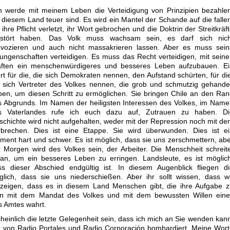
ch werde mit meinem Leben die Verteidigung von Prinzipien bezahle
 diesem Land teuer sind. Es wird ein Mantel der Schande auf die falle
 ihre Pflicht verletzt, ihr Wort gebrochen und die Doktrin der Streitkräf
rstört haben. Das Volk muss wachsam sein, es darf sich nich
ovozieren und auch nicht massakrieren lassen. Aber es muss sein
rungenschaften verteidigen. Es muss das Recht verteidigen, mit sein
äften ein menschenwürdigeres und besseres Leben aufzubauen. Ei
t für die, die sich Demokraten nennen, den Aufstand schürten, für di
e sich Vertreter des Volkes nennen, die grob und schmutzig gehande
ben, um diesen Schritt zu ermöglichen. Sie bringen Chile an den Ra
s Abgrunds. Im Namen der heiligsten Interessen des Volkes, im Nam
s Vaterlandes rufe ich euch dazu auf, Zutrauen zu haben. Di
chichte wird nicht aufgehalten, weder mit der Repression noch mit d
rbrechen. Dies ist eine Etappe. Sie wird überwunden. Dies ist ei
ent hart und schwer. Es ist möglich, dass sie uns zerschmettern, ab
r Morgen wird des Volkes sein, der Arbeiter. Die Menschheit schreit
ran, um ein besseres Leben zu erringen. Landsleute, es ist möglic
ss dieser Abschied endgültig ist. In diesem Augenblick fliegen d
lich, dass sie uns niederschießen. Aber ihr sollt wissen, dass w
 zeigen, dass es in diesem Land Menschen gibt, die ihre Aufgabe 
tun mit dem Mandat des Volkes und mit dem bewussten Willen eine
s Amtes wahrt.
heinlich die letzte Gelegenheit sein, dass ich mich an Sie wenden kan
e von Radio Portales und Radio Corporación bombardiert. Meine Wor