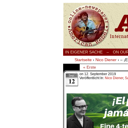
International
IN EIGENER SACHE
–
ON OU
Startseite
›
Nico Diener
›
– ¡E
« Erste
on
12. September 2019
Sep.
Veröffentlicht In:
Nico Diener
,
S
12