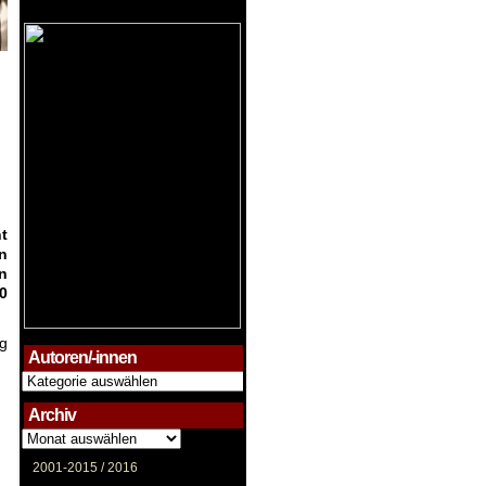
t
n
n
0
ng
Autoren/-innen
Autoren/-
innen
Archiv
Archiv
2001-2015 /
2016