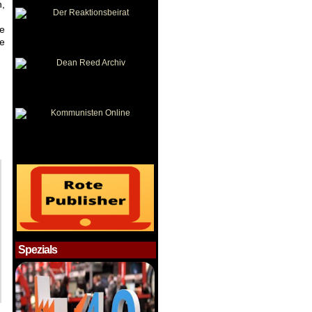
n,
ie
ne
Spezials