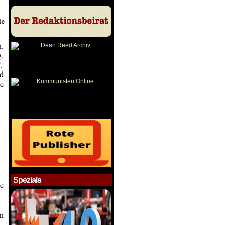
ie
n.
g.
.
nd
ie
Spezials
ie
n