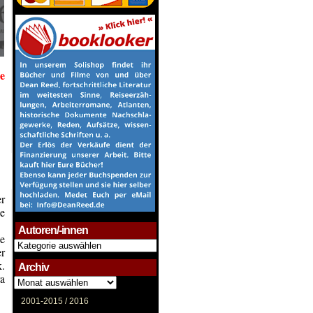
e
er
ne
Autoren/-innen
he
Autoren/-
er
innen
k.
Archiv
ra
Archiv
2001-2015 /
2016