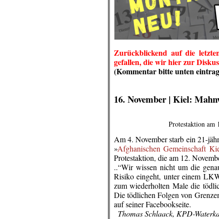
Zurückblickend auf die letzt
gefallen, die wir hier zur Diskus
(Kommentar bitte unten eintrag
.
.
.
16. November | Kiel: Mahn
Protestaktion am
Am 4. November starb ein 21-jäh
»
Afghanischen Gemeinschaft Kie
Protestaktion, die am 12. Novembe
..“Wir wissen nicht um die gen
Risiko eingeht, unter einem LK
zum wiederholten Male die tödli
Die tödlichen Folgen von Grenzen
auf seiner Facebookseite.
..
Thomas Schlaack, KPD-Waterka