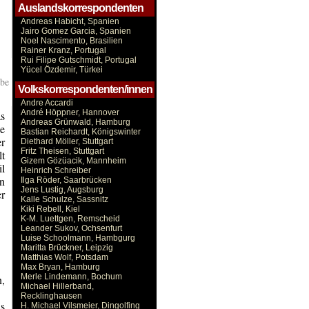
Auslandskorrespondenten
Andreas Habicht, Spanien
Jairo Gomez Garcia, Spanien
Noel Nascimento, Brasilien
Rainer Kranz, Portugal
Rui Filipe Gutschmidt, Portugal
Yücel Özdemir, Türkei
be
Volkskorrespondenten/innen
Andre Accardi
André Höppner, Hannover
s
Andreas Grünwald, Hamburg
e
Bastian Reichardt, Königswinter
er
Diethard Möller, Stuttgart
Fritz Theisen, Stuttgart
t
Gizem Gözüacik, Mannheim
il
Heinrich Schreiber
en
Ilga Röder, Saarbrücken
Jens Lustig, Augsburg
r
Kalle Schulze, Sassnitz
Kiki Rebell, Kiel
K-M. Luettgen, Remscheid
Leander Sukov, Ochsenfurt
Luise Schoolmann, Hambgurg
Maritta Brückner, Leipzig
Matthias Wolf, Potsdam
Max Bryan, Hamburg
Merle Lindemann, Bochum
,
Michael Hillerband,
Recklinghausen
s
H. Michael Vilsmeier, Dingolfing