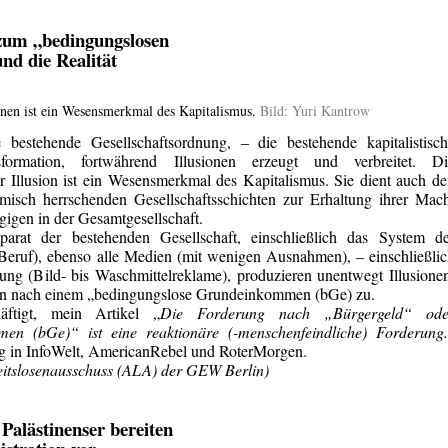
zum „bedingungslosen
d die Realität
onen ist ein Wesensmerkmal des Kapitalismus.
Bild: Yuri Kantrow
bestehende Gesellschaftsordnung, – die bestehende kapitalistisch
sformation, fortwährend Illusionen erzeugt und verbreitet. Di
 Illusion ist ein Wesensmerkmal des Kapitalismus. Sie dient auch d
omisch herrschenden Gesellschaftsschichten zur Erhaltung ihrer Mac
gigen in der Gesamtgesellschaft.
parat der bestehenden Gesellschaft, einschließlich das System de
Beruf), ebenso alle Medien (mit wenigen Ausnahmen), – einschließli
ng (Bild- bis Waschmittelreklame), produzieren unentwegt Illusione
ngen nach einem „bedingungslose Grundeinkommen (bGe) zu.
ftigt, mein Artikel „
Die Forderung nach „Bürgergeld“ ode
en (bGe)“ ist eine reaktionäre (-menschenfeindliche) Forderung.
g in InfoWelt, AmericanRebel und RoterMorgen.
itslosenausschuss (ALA) der GEW Berlin)
 Palästinenser bereiten