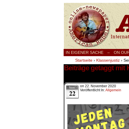
International
IN EIGENER SACHE
–
ON OU
Startseite
›
Klassenjustiz
›
Sei
Beiträge getaggt mit 
118 Ergebnisse.
on
22. November 2020
Nov.
Veröffentlicht In:
Allgemein
22