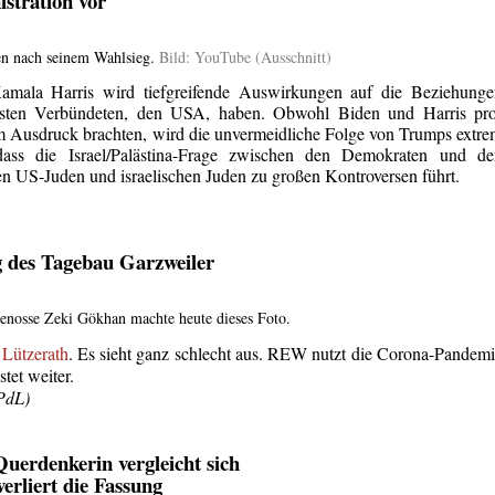
istration vor
en nach seinem Wahlsieg.
Bild: YouTube (Ausschnitt)
mala Harris wird tiefgreifende Auswirkungen auf die Beziehunge
gsten Verbündeten, den USA, haben. Obwohl Biden und Harris pro
zum Ausdruck brachten, wird die unvermeidliche Folge von Trumps extr
n, dass die Israel/Palästina-Frage zwischen den Demokraten und d
n US-Juden und israelischen Juden zu großen Kontroversen führt.
g des Tagebau Garzweiler
enosse Zeki Gökhan machte heute dieses Foto.
n
Lützerath
. Es sieht ganz schlecht aus. REW nutzt die Corona-Pandem
tet weiter.
 PdL)
Querdenkerin vergleicht sich
erliert die Fassung