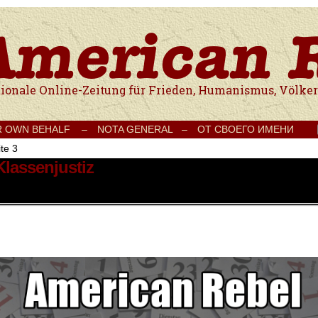
e Onlinezeitung für Frieden, Humanismus, Völkerverständigung und Kul
R OWN BEHALF –
NOTA GENERAL –
ОТ СВОЕГО ИМЕНИ
te 3
Klassenjustiz