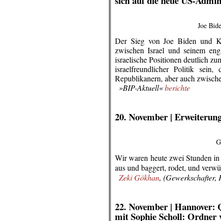
sich auf die neue US-Admin
Joe Bid
Der Sieg von Joe Biden und Ka
zwischen Israel und seinem en
israelische Positionen deutlich 
israelfreundlicher Politik sei
Republikanern, aber auch zwische
..
»BIP-Aktuell«
berichte
.
.
20. November | Erweiterun
G
Wir waren heute zwei Stunden i
aus und baggert, rodet, und verwüs
..
Zeki Gökhan
, (Gewerkschafter,
.
.
22. November |
Hannover:
mit Sophie Scholl: Ordner v