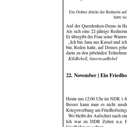
Ein Ordner drückt der Rednerin auf
hatte si
Auf der Querdenken-Demo in Han
Als sich eine 22-jährige Rednerin 
Er übergibt der Frau seine Warnw
..
„Ich bin Jana aus Kassel und ic
bin, Reden halte, auf Demos gehe,
darin zu den jubelnden Teilnehmer/
..
KikiRebell, AmericanRebel
.
.
22. November | Ein Friedhof
Heute um 12:00 Uhr im NDR 1-MV
Besser kann man es nicht ausd
Kriegswerbung am Friedhofseing
..
Wo bleibt der Aufschrei nach ein
Ich war zu DDR Zeiten u.a. Fr
Friedhöfen zu achten.