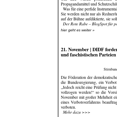
Propagandamittel und Schutzschil
..
Was für eine perfide Instrumenta
Sie werden nicht nur als Redner/i
auf der Bühne aufdiktierte, sie so
..
Der Rote Rabe – BlogSpot für p
hier geht es weiter »
.
.
21. November |
DIDF fordert
und faschistischen Parteie
Stirnban
Die Föderation der demokratisch
die Bundesregierung, ein Verbot 
„Jedoch reicht eine Prüfung nicht 
vollzogen werden!“ so die Vors
November mit großer Mehrheit ei
eines Verbotsverfahrens beauftr
verboten.
..
Mehr dazu >>>