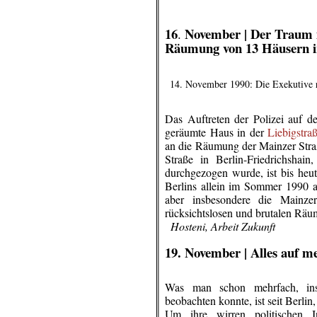
.
.
16
November |
Der Traum i
.
Räumung von 13 Häusern in
14. November 1990: Die Exekutive rü
Das Auftreten der Polizei auf 
geräumte Haus in der
Liebigstra
an die Räumung der Mainzer Stra
Straße in Berlin-Friedrichshai
durchgezogen wurde, ist bis heut
Berlins allein im Sommer 1990 al
aber insbesondere die Mainzer
rücksichtslosen und brutalen Rä
..
Hosteni, Arbeit Zukunft
.
19. November |
Alles auf 
Was man schon mehrfach, insb
beobachten konnte, ist seit Berlin
Um ihre wirren politischen I