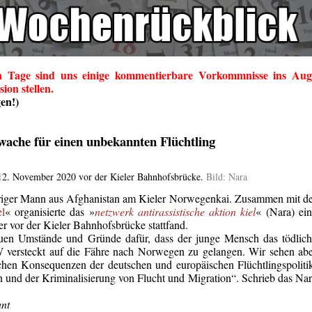
en Tage sind uns einige kommentierbare Vorkommnisse ins Aug
sion stellen.
en!)
wache für einen unbekannten Flüchtling
 12. November 2020 vor der Kieler Bahnhofsbrücke.
Bild: Nara
riger Mann aus Afghanistan am Kieler Norwegenkai. Zusammen mit d
l
« organisierte das »
netzwerk antirassistische aktion kiel
« (Nara) ei
r vor der Kieler Bahnhofsbrücke stattfand.
auen Umstände und Gründe dafür, dass der junge Mensch das tödlic
W versteckt auf die Fähre nach Norwegen zu gelangen.
Wir sehen ab
chen Konsequenzen der deutschen und europäischen Flüchtlingspoliti
 und der Kriminalisierung von Flucht und Migration“. Schrieb das Na
nt