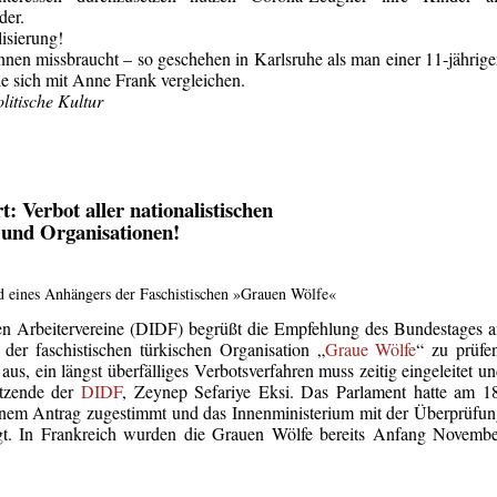
der.
lisierung!
nnen missbraucht – so geschehen in Karlsruhe als man einer 11-jährig
lle sich mit Anne Frank vergleichen.
olitische Kultur
: Verbot aller nationalistischen
n und Organisationen!
d eines Anhängers der Faschistischen »Grauen Wölfe«
en Arbeitervereine (DIDF) begrüßt die Empfehlung des Bundestages 
der faschistischen türkischen Organisation „
Graue Wölfe
“ zu prüfe
aus, ein längst überfälliges Verbotsverfahren muss zeitig eingeleitet u
itzende der
DIDF
, Zeynep Sefariye Eksi. Das Parlament hatte am 1
nem Antrag zugestimmt und das Innenministerium mit der Überprüfu
agt. In Frankreich wurden die Grauen Wölfe bereits Anfang Novemb