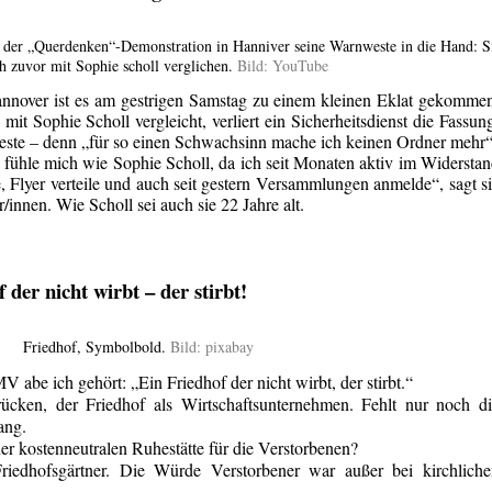
 der „Querdenken“-Demonstration in Hanniver seine Warnweste in die Hand: S
ch zuvor mit Sophie scholl verglichen.
Bild: YouTube
nover ist es am gestrigen Samstag zu einem kleinen Eklat gekomme
mit Sophie Scholl vergleicht, verliert ein Sicherheitsdienst die Fassun
este – denn „für so einen Schwachsinn mache ich keinen Ordner mehr“
h fühle mich wie Sophie Scholl, da ich seit Monaten aktiv im Widersta
 Flyer verteile und auch seit gestern Versammlungen anmelde“, sagt s
innen. Wie Scholl sei auch sie 22 Jahre alt.
 der nicht wirbt – der stirbt!
Friedhof, Symbolbold.
Bild: pixabay
 abe ich gehört: „
Ein Friedhof der nicht wirbt, der stirbt.“
rücken, d
er Friedhof als Wirtschaftsunternehmen.
Fehlt nur noch d
ang.
er kostenneutralen Ruhestätte für die Verstorbenen?
iedhofsgärtner. Die Würde Verstorbener war außer bei kirchliche