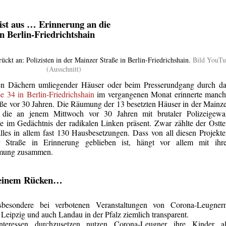
st aus … Erinnerung an die
 Berlin-Friedrichtshain
ckt an: Polizisten in der Mainzer Straße in Berlin-Friedrichshain.
Bild YouTu
(Ausschnitt)
den Dächern umliegender Häuser oder beim Presserundgang durch da
ße 34 in Berlin-Friedrichshain
im vergangenen Monat erinnerte manch
ße vor 30 Jahren. Die Räumung der 13 besetzten Häuser in der Mainz
n, die an jenem Mittwoch vor 30 Jahren mit brutaler Polizeigewal
e im Gedächtnis der radikalen Linken präsent. Zwar zählte der Ostte
les in allem fast 130 Hausbesetzungen. Dass von all diesen Projekt
 Straße in Erinnerung geblieben ist, hängt vor allem mit ihre
umu
ng zusammen.
meinem Rücken…
esondere bei verbotenen Veranstaltungen von Corona-Leugnern
, Leipzig und auch Landau in der Pfalz ziemlich transparent.
nteressen durchzusetzen nutzen Corona-Leugner ihre Kinder al