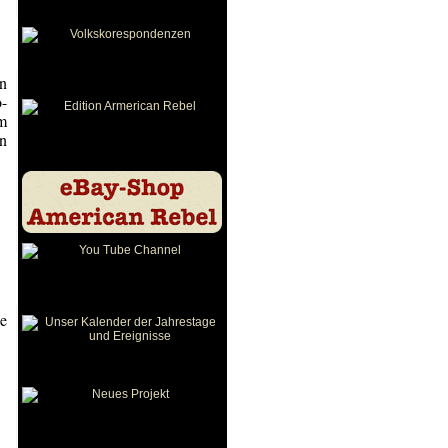
n
-
em
en
ie