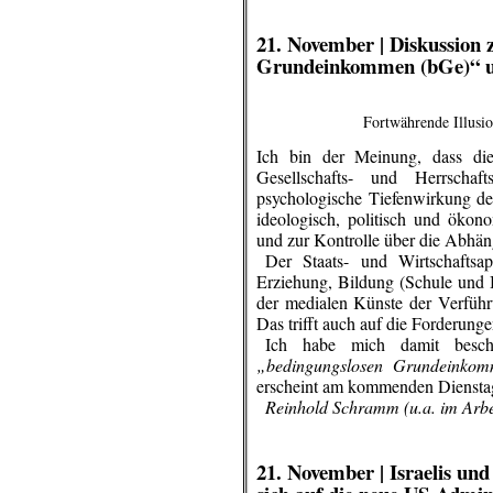
.
.
21. November |
Diskussion 
Grundeinkommen (bGe)“ un
Fortwährende Illusi
Ich bin der Meinung, dass die 
Gesellschafts- und Herrschaft
psychologische Tiefenwirkung der
ideologisch, politisch und ökon
und zur Kontrolle über die Abhän
..
Der Staats- und Wirtschaftsap
Erziehung, Bildung (Schule und 
der medialen Künste der Verführu
Das trifft auch auf die Forderu
..
Ich habe mich damit beschä
„bedingungslosen Grundeinkomm
erscheint am kommenden Diensta
..
Reinhold Schramm (u.a. im Arbe
.
.
21. November |
Israelis und