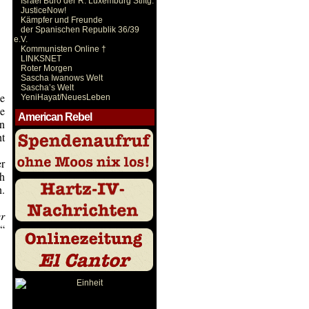
Israel Büro der R. Luxemburg Stiftg.
JusticeNow!
Kämpfer und Freunde
der Spanischen Republik 36/39
e.V.
Kommunisten Online †
LINKSNET
Roter Morgen
Sascha Iwanows Welt
Sascha’s Welt
e
YeniHayat/NeuesLeben
e
American Rebel
en
ht
r
ch
n.
r
“