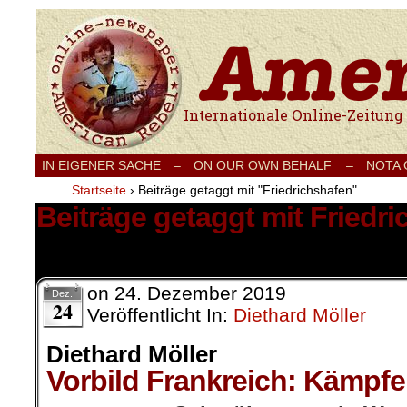
Internationale Onlinezeitung für Frieden
IN EIGENER SACHE
–
ON OUR OWN BEHALF –
NOTA
Startseite
›
Beiträge getaggt mit "Friedrichshafen"
Beiträge getaggt mit Friedr
1 Ergebnis.
on
24. Dezember 2019
Dez.
24
Veröffentlicht In:
Diethard Möller
Diethard Möller
Vorbild Frankreich: Kämpfe