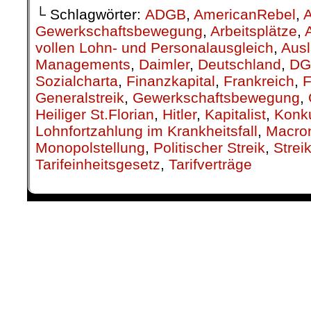
└ Schlagwörter:
ADGB
,
AmericanRebel
,
A
Gewerkschaftsbewegung
,
Arbeitsplätze
,
vollen Lohn- und Personalausgleich
,
Aus
Managements
,
Daimler
,
Deutschland
,
DG
Sozialcharta
,
Finanzkapital
,
Frankreich
,
F
Generalstreik
,
Gewerkschaftsbewegung
,
Heiliger St.Florian
,
Hitler
,
Kapitalist
,
Konk
Lohnfortzahlung im Krankheitsfall
,
Macro
Monopolstellung
,
Politischer Streik
,
Strei
Tarifeinheitsgesetz
,
Tarifverträge