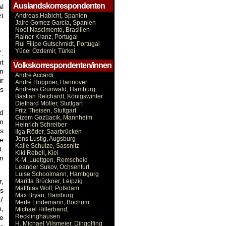
Auslandskorrespondenten
al
zt
Andreas Habicht, Spanien
Jairo Gomez Garcia, Spanien
Noel Nascimento, Brasilien
Rainer Kranz, Portugal
Rui Filipe Gutschmidt, Portugal
Yücel Özdemir, Türkei
“.
ht
Volkskorrespondenten/innen
en
Andre Accardi
ir
André Höppner, Hannover
as
Andreas Grünwald, Hamburg
Bastian Reichardt, Königswinter
Diethard Möller, Stuttgart
Fritz Theisen, Stuttgart
nd
Gizem Gözüacik, Mannheim
n
Heinrich Schreiber
ss
Ilga Röder, Saarbrücken
Jens Lustig, Augsburg
te
Kalle Schulze, Sassnitz
t.
Kiki Rebell, Kiel
n
K-M. Luettgen, Remscheid
Leander Sukov, Ochsenfurt
Luise Schoolmann, Hambgurg
r,
Maritta Brückner, Leipzig
Matthias Wolf, Potsdam
ns
Max Bryan, Hamburg
17
Merle Lindemann, Bochum
n,
Michael Hillerband,
Recklinghausen
ie
H. Michael Vilsmeier, Dingolfing