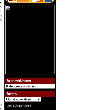
s
n
.
n
n
Autoren/-innen
Autoren/-
innen
Archiv
Archiv
en
2001-2015 /
2016
he