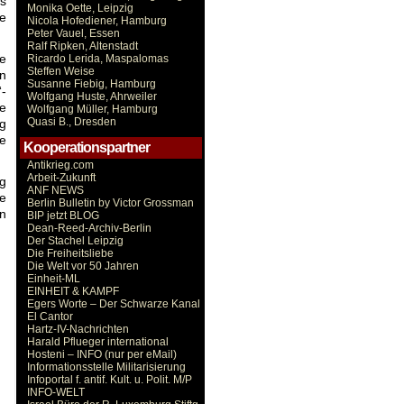
Es
Monika Oette, Leipzig
ne
Nicola Hofediener, Hamburg
Peter Vauel, Essen
Ralf Ripken, Altenstadt
e
Ricardo Lerida, Maspalomas
Steffen Weise
on
Susanne Fiebig, Hamburg
“-
Wolfgang Huste, Ahrweiler
ie
Wolfgang Müller, Hamburg
Quasi B., Dresden
g
ne
Kooperationspartner
Antikrieg.com
Arbeit-Zukunft
ng
ANF NEWS
ie
Berlin Bulletin by Victor Grossman
en
BIP jetzt BLOG
Dean-Reed-Archiv-Berlin
Der Stachel Leipzig
Die Freiheitsliebe
Die Welt vor 50 Jahren
Einheit-ML
EINHEIT & KAMPF
Egers Worte – Der Schwarze Kanal
El Cantor
Hartz-IV-Nachrichten
Harald Pflueger international
Hosteni – INFO (nur per eMail)
Informationsstelle Militarisierung
Infoportal f. antif. Kult. u. Polit. M/P
INFO-WELT