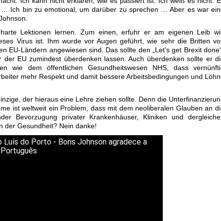
t. Ich kann nicht erklären, wie es passiert ist. Ich weiß es nicht. 
 … Ich bin zu emotional, um darüber zu sprechen … Aber es war ei
 Johnson.
harte Lektionen lernen. Zum einen, erfuhr er am eigenen Leib wi
ses Virus ist. Ihm wurde vor Augen geführt, wie sehr die Britten v
en EU-Ländern angewiesen sind. Das sollte den „Let’s get Brexit done
er der EU zumindest überdenken lassen. Auch überdenken sollte er d
ionen wie dem öffentlichen Gesundheitswesen NHS, dass vernünfti
arbeiter mehr Respekt und damit bessere Arbeitsbedingungen und Löh
inzige, der hieraus eine Lehre ziehen sollte. Denn die Unterfinanzieru
eme ist weltweit ein Problem, dass mit dem neoliberalen Glauben an d
ender Bevorzugung privater Krankenhäuser, Kliniken und dergleich
ten der Gesundheit? Nein danke!
 Luís do Porto - Boris Johnson agradece a
 Português