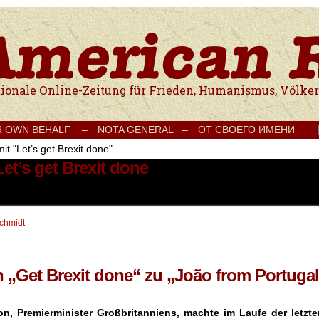
e Onlinezeitung für Frieden, Humanismus, Völkerverständigung und Kul
R OWN BEHALF –
NOTA GENERAL –
ОТ СВОЕГО ИМЕНИ
it "Let’s get Brexit done"
Let’s get Brexit done
schmidt
 „Get Brexit done“ zu „João from Portugal
n, Premierminister Großbritanniens, machte im Laufe der letzte