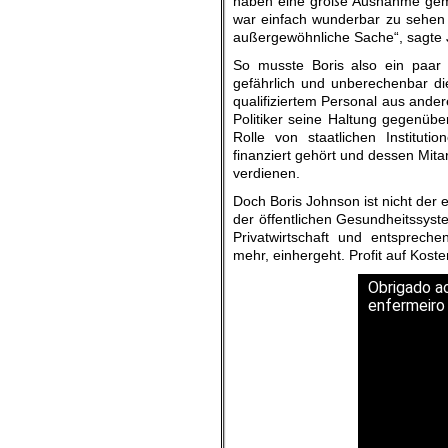
haben eine große Ausnahme gemach
war einfach wunderbar zu sehen
außergewöhnliche Sache“, sagte
So musste Boris also ein paar 
gefährlich und unberechenbar die
qualifiziertem Personal aus ander
Politiker seine Haltung gegenüb
Rolle von staatlichen Institut
finanziert gehört und dessen Mit
verdienen.
Doch Boris Johnson ist nicht der e
der öffentlichen Gesundheitssyst
Privatwirtschaft und entsprech
mehr, einhergeht. Profit auf Kos
Obrigado ao
enfermeiro