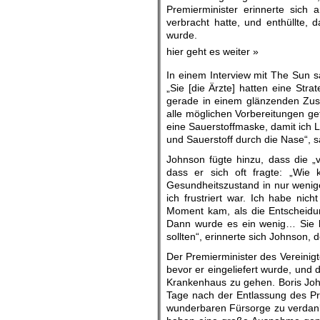
Premierminister erinnerte sich 
verbracht hatte, und enthüllte, 
wurde.
hier geht es weiter »
In einem Interview mit The Sun sa
„Sie [die Ärzte] hatten eine Str
gerade in einem glänzenden Zust
alle möglichen Vorbereitungen get
eine Sauerstoffmaske, damit ich L
und Sauerstoff durch die Nase“, sa
Johnson fügte hinzu, dass die „
dass er sich oft fragte: „Wi
Gesundheitszustand in nur wenige
ich frustriert war. Ich habe nic
Moment kam, als die Entscheidu
Dann wurde es ein wenig… Sie 
sollten“, erinnerte sich Johnson, d
Der Premierminister des Vereinig
bevor er eingeliefert wurde, und
Krankenhaus zu gehen. Boris Joh
Tage nach der Entlassung des Pr
wunderbaren Fürsorge zu verdanke