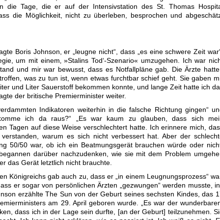
an die Tage, die er auf der Intensivstation des St. Thomas Hospit
dass die Möglichkeit, nicht zu überleben, besprochen und abgeschät
gte Boris Johnson, er „leugne nicht“, dass „es eine schwere Zeit war
ategie, um mit einem‚ »Stalins Tod‘-Szenario« umzugehen. Ich war nic
and und mir war bewusst, dass es Notfallpläne gab. Die Ärzte hatt
roffen, was zu tun ist, wenn etwas furchtbar schief geht. Sie gaben m
iter und Liter Sauerstoff bekommen konnte, und lange Zeit hatte ich d
gte der britische Premierminister weiter.
verdammten Indikatoren weiterhin in die falsche Richtung gingen“ u
e komme ich da raus?“ „Es war kaum zu glauben, dass sich mei
n Tagen auf diese Weise verschlechtert hatte. Ich erinnere mich, da
ht verstanden, warum es sich nicht verbessert hat. Aber der schlech
ng 50/50 war, ob ich ein Beatmungsgerät brauchen würde oder nich
begannen darüber nachzudenken, wie sie mit dem Problem umgehe
er das Gerät letztlich nicht brauchte.
ten Königreichs gab auch zu, dass er „in einem Leugnungsprozess“ wa
 dass er sogar von persönlichen Ärzten „gezwungen“ werden musste, i
nson erzählte The Sun von der Geburt seines sechsten Kindes, das 
emierministers am 29. April geboren wurde. „Es war der wunderbare
n, dass ich in der Lage sein durfte, [an der Geburt] teilzunehmen. S