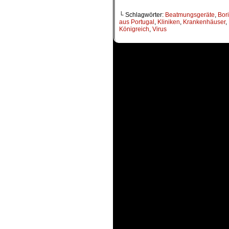
└ Schlagwörter:
Beatmungsgeräte
,
Bor
aus Portugal
,
Kliniken
,
Krankenhäuser
,
Königreich
,
Virus