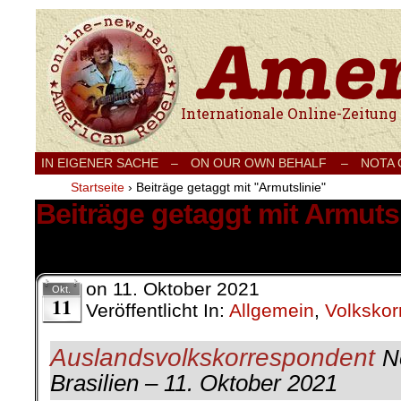
Internationale Onlinezeitung für Frieden
IN EIGENER SACHE
–
ON OUR OWN BEHALF –
NOTA
Startseite
›
Beiträge getaggt mit "Armutslinie"
Beiträge getaggt mit Armutsl
1 Ergebnis.
on
11. Oktober 2021
Okt.
11
Veröffentlicht In:
Allgemein
,
Volksko
Auslandsvolkskorrespondent
N
Brasilien – 11. Oktober 2021