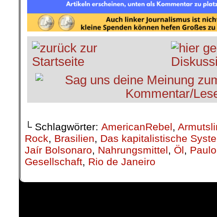
└ Schlagwörter:
AmericanRebel
,
Armutsli
Rock
,
Brasilien
,
Das kapitalistische Syst
Jaír Bolsonaro
,
Nahrungsmittel
,
Öl
,
Paul
Gesellschaft
,
Rio de Janeiro