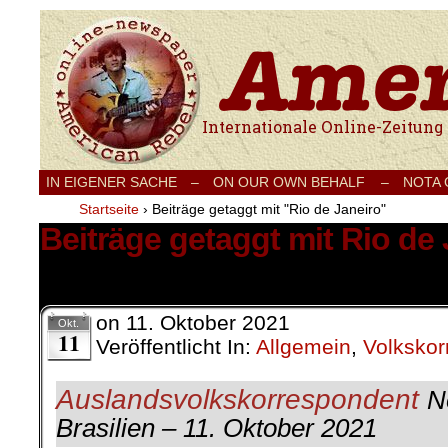
Internationale Onlinezeitung für Frieden
IN EIGENER SACHE
–
ON OUR OWN BEHALF –
NOTA
Startseite
›
Beiträge getaggt mit "Rio de Janeiro"
Beiträge getaggt mit Rio de 
1 Ergebnis.
on
11. Oktober 2021
Okt.
11
Veröffentlicht In:
Allgemein
,
Volksko
Auslandsvolkskorrespondent
N
Brasilien – 11. Oktober 2021