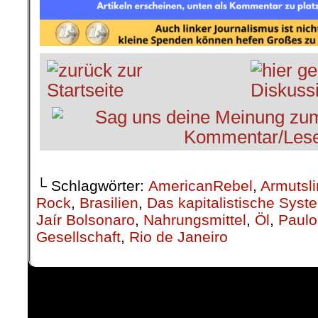
└ Schlagwörter:
AmericanRebel
,
Armutsli
Rock
,
Brasilien
,
Das kapitalistische Syst
Jaír Bolsonaro
,
Nahrungsmittel
,
Öl
,
Paul
Gesellschaft
,
Rio de Janeiro