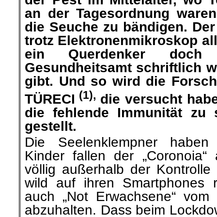
an der Tagesordnung
waren
die
Seuche zu
bändigen
. Der
trotz Elektronenmikroskop
al
ein Querdenker doc
Gesundheitsamt schriftlich
w
gibt. Und so wird die Fors
(1),
TÜRECI
die versucht hab
die fehlende Immunität zu 
gestellt.
Die Seelenklempner haben 
Kinder fallen der „
Coronoia
“ 
völlig
außerhalb
der Kontrolle
wild auf ihren Smartphones 
auch „
Not
Erwachsene“ vom S
abzuhalten.
Dass
beim Lockdo