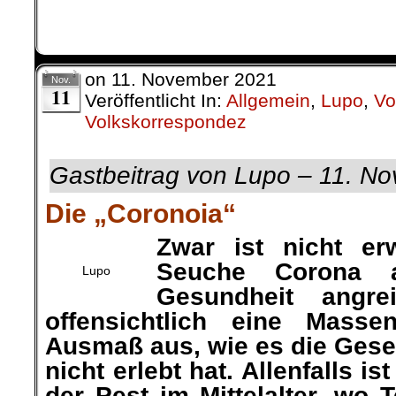
on
11. November 2021
Nov.
11
Veröffentlicht In:
Allgemein
,
Lupo
,
Vo
Volkskorrespondez
Gastbeitrag von Lupo – 11. N
Die „Coronoia“
Zwar ist nicht e
Seuche Corona 
Lupo
Gesundheit angr
offensichtlich eine Masse
Ausmaß aus, wie
es die Gesel
nicht erlebt hat. Allenfalls is
der Pest im Mittelalter, wo 