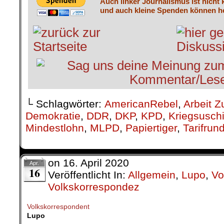
Auch linker Journalismus ist nicht 
und auch kleine Spenden können he
└ Schlagwörter:
AmericanRebel
,
Arbeit Z
Demokratie
,
DDR
,
DKP
,
KPD
,
Kriegsusch
Mindestlohn
,
MLPD
,
Papiertiger
,
Tarifrun
on
16. April 2020
Apr.
16
Veröffentlicht In:
Allgemein
,
Lupo
,
Vo
Volkskorrespondez
Volkskorrespondent
Lupo