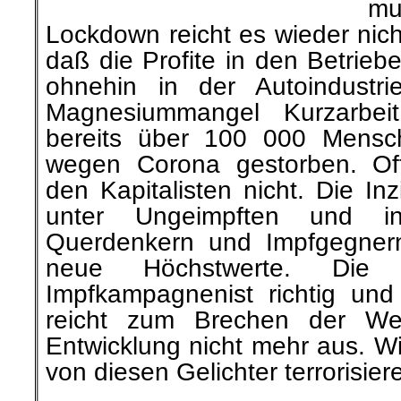
Lockdown reicht es wieder nicht
daß die
Profite in den Betrie
ohnehin in der Autoindustr
Magnesiummangel Kurzarbeit
bereits über 100 000 Mens
wegen Corona gestorben. Offe
den Kapitalisten nicht.
Die In
unter Ungeimpften und
i
Querdenkern
und Impfgegner
neue Höchstwerte. Die
Impfkampagnen
ist richtig un
reicht zum Brechen der W
Entwicklung nicht mehr aus.
Wir
von diesen Gelichter
terrorisie
.
(1)
SAHIN und
TÜRECI
sind die Grü