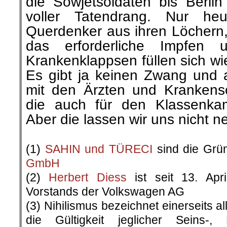
die Sowjetsoldaten bis Berli
voller Tatendrang. Nur heu
Querdenker aus ihren Löchern
das erforderliche Impfen
Krankenklappsen füllen sich w
Es gibt ja keinen Zwang und au
mit den Ärzten und Krankensch
die auch für den Klassenka
Aber die lassen wir uns nicht 
.
(1)
SAHIN und
TÜRECI
sind die Grü
GmbH
(2)
Herbert Diess
ist seit 13. Apr
Vorstands der Volkswagen AG
(3) Nihilismus bezeichnet einerseits al
die Gültigkeit jeglicher Seins-,