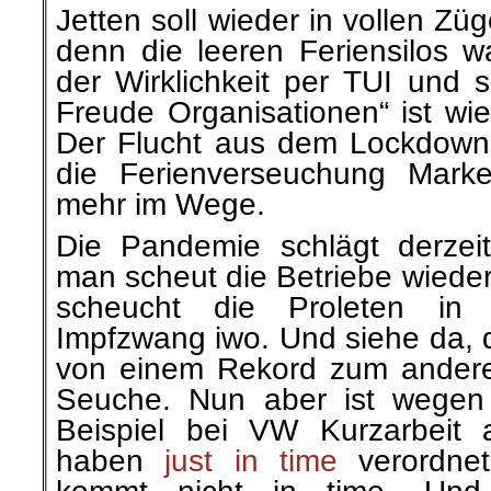
Jetten soll wieder in vollen Z
denn die leeren Feriensilos w
der Wirklichkeit per TUI und s
Freude Organisationen“ ist wi
Der Flucht aus dem Lockdown
die Ferienverseuchung Mar
mehr im Wege.
Die Pandemie
schlägt
derzeit
man scheut die Betriebe wiede
scheucht die Proleten in
Impfzwang
iwo
. Und siehe
da, 
von einem Rekord zum andere
Seuche. Nun aber ist wege
Beispiel bei
VW Kurzarbeit
a
haben
just in time
verordne