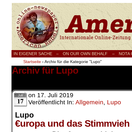
Internationale Onlinezeitung für Frieden
IN EIGENER SACHE
–
ON OUR OWN BEHALF –
NOTA
Startseite
›
Archiv für die Kategorie "Lupo"
Archiv für Lupo
4 Ergebnisse.
on
17. Juli 2019
Juli
17
Veröffentlicht In:
Allgemein
,
Lupo
Lupo
€uropa und das Stimmvieh