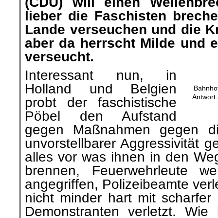
Faschisten brechen die u
verseuchen und die Kranken
da herrscht Milde und es
verseucht.
Interessant nun, in
Holland und Belgien
Bahnhof
Antwort 
probt der faschistische
Pöbel den Aufstand
gegen Maßnahmen gegen die
unvorstellbarer Aggressivität g
alles vor was ihnen in den We
brennen, Feuerwehrleute
we
angegriffen, Polizeibeamte verl
nicht minder
hart mit scharfer
Demonstranten verletzt. Wie
Eskalation?
Politische Bran