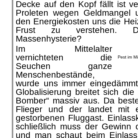
Decke auf den Kopf
fällt
ist
ve
Proleten wegen Geldmangel 
den Energiekosten uns die He
Frust
zu verstehen. D
Massenhysterie?
Im Mittelalter
vernichteten die
Pest im Mit
Seuchen ganze
Menschenbestände
,
wurde uns immer
eingedämmt
Globalisierung breitet sich di
Bomber“ massiv aus. Da best
Flieger und der landet mit
gestorbenen Fluggast. Einlassk
schließlich muss der Gewinn d
und man schaut beim Einlass