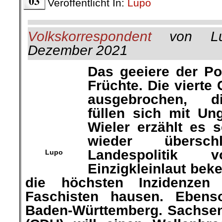
03
Veröffentlicht In:
Lupo
Volkskorrespondent
von Lu
Dezember 2021
Das geeiere der Pol
Früchte. Die vierte 
Lupo
ausgebrochen, d
füllen sich mit Ungeimpft
erzählt es
sei 10 nach 12. Un
sich die Landespolitik 
Einzig
kleinlaut bekennt S
höchsten Inzidenzen sind d
hausen. Ebenso in Sac
Württemberg. Sachsens Chef
will einen
Wellenbrecher. Er 