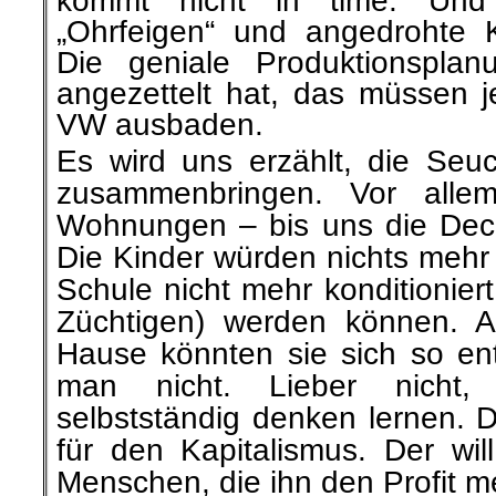
kommt nicht in
time
. Un
„Ohrfeigen“ und angedrohte
Die geniale
Produktionsplan
angezettelt hat, das
müssen
j
VW ausbaden.
Es wird uns erzählt, die Se
zusammenbringen. Vor all
Wohnungen –
bis uns die De
Die Kinder
würden
nichts mehr l
Schule nicht mehr konditionier
Züchtigen
) werden
können
. 
Hause
könnten
sie sich so en
man nicht. Lieber nich
selbstständig
denken lernen. Da
für
den Kapitalismus. Der will 
Menschen, die
ihn den Profit m