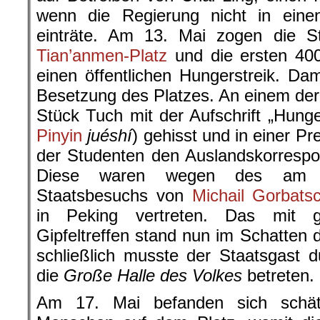
wenn die Regierung nicht in einen
einträte. Am 13. Mai zogen die S
Tian’anmen-Platz
und die ersten 400
einen öffentlichen Hungerstreik. Da
Besetzung des Platzes. An einem de
Stück Tuch mit der Aufschrift „Hunger
Pinyin
juéshí
) gehisst und in einer Pr
der Studenten den Auslandskorrespon
Diese waren wegen des am 1
Staatsbesuchs von
Michail Gorbats
in Peking vertreten. Das mit 
Gipfeltreffen stand nun im Schatten 
schließlich musste der Staatsgast 
die
Große Halle des Volkes
betreten.
Am 17. Mai befanden sich schätz