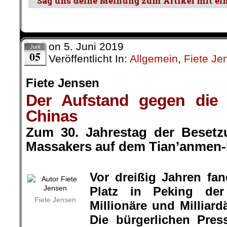
on
5. Juni 2019
Juni
05
Veröffentlicht In:
Allgemein
,
Fiete Je
Fiete Jensen
Der Aufstand gegen die M
Chinas
Zum 30. Jahrestag der Beset
Massakers auf dem Tian’anmen-
.
Vor dreißig Jahren fa
Platz in Peking de
Fiete Jensen
Millionäre und Milliard
Die bürgerlichen Pres