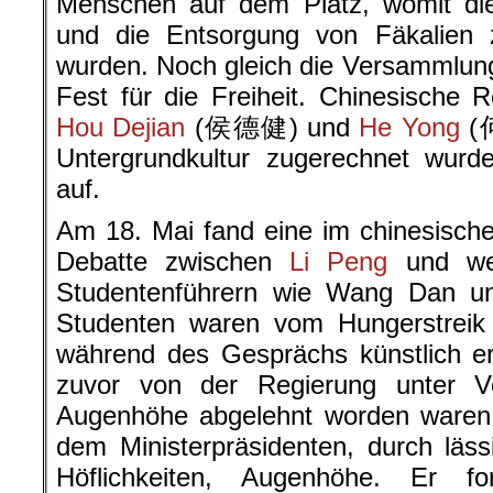
Menschen auf dem Platz, womit die
und die Entsorgung von Fäkalien 
wurden. Noch gleich die Versammlun
Fest für die Freiheit. Chinesische
Hou Dejian
(
侯德健
) und
He Yong
(
Untergrundkultur zugerechnet wurd
auf.
Am 18. Mai fand eine im chinesisch
Debatte zwischen
Li Peng
und wei
Studentenführern wie Wang Dan und
Studenten waren vom Hungerstrei
während des Gesprächs künstlich e
zuvor von der Regierung unter V
Augenhöhe abgelehnt worden waren, 
dem Ministerpräsidenten, durch läss
Höflichkeiten, Augenhöhe. Er 