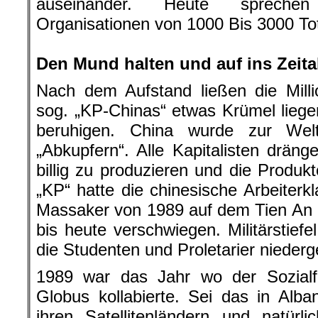
auseinander. Heute sprechen 
Organisationen von 1000 Bis 3000 To
.
Den Mund halten und auf ins Zeit
Nach dem Aufstand ließen die Million
sog. „KP-Chinas“ etwas Krümel lie
beruhigen. China wurde zur Welt
„Abkupfern“. Alle Kapitalisten drän
billig zu produzieren und die Produk
„KP“ hatte die chinesische Arbeiterk
Massaker von 1989 auf dem Tien An 
bis heute verschwiegen. Militärstief
die Studenten und Proletarier niederg
1989 war das Jahr wo der Sozial
Globus kollabierte. Sei das in Alba
ihren Satellitenländern und natü