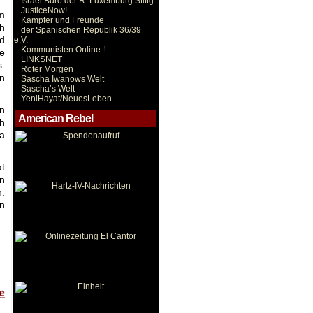
Israel Büro der R. Luxemburg Stiftg.
JusticeNow!
em
Kämpfer und Freunde
ch
der Spanischen Republik 36/39
nd
e.V.
Kommunisten Online †
e
LINKSNET
s.
Roter Morgen
en
Sascha Iwanows Welt
Sascha’s Welt
YeniHayat/NeuesLeben
en
American Rebel
ch
ka
at
en
n.
en