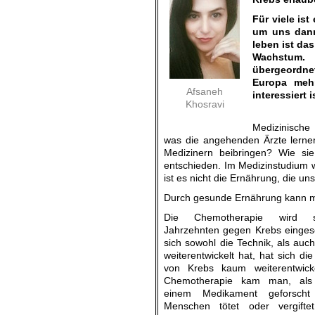
Für viele is
um uns dann
leben ist da
Wachstum.
übergeordnet
Europa mehr
Afsaneh
interessiert 
Khosravi
.
Medizinische 
was die angehenden Ärzte lernen
Medizinern beibringen? Wie si
entschieden. Im Medizinstudium w
ist es nicht die Ernährung, die 
Durch gesunde Ernährung kann m
Die Chemotherapie wird s
Jahrzehnten gegen Krebs einges
sich sowohl die Technik, als auc
weiterentwickelt hat, hat sich d
von Krebs kaum weiterentwicke
Chemotherapie kam man, al
einem Medikament geforscht
Menschen tötet oder vergiftet