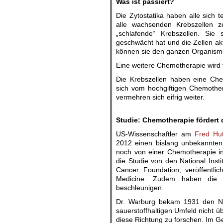
Was ist passiert?
Die Zytostatika haben alle sich
alle wachsenden Krebszellen ze
„schlafende“ Krebszellen. Si
geschwächt hat und die Zellen ak
können sie den ganzen Organism
Eine weitere Chemotherapie wird v
Die Krebszellen haben eine Chem
sich vom hochgiftigen Chemothe
vermehren sich eifrig weiter.
.
Studie: Chemotherapie fördert 
US-Wissenschaftler am
Fred Hu
2012 einen bislang unbekannten
noch von einer Chemotherapie in 
die Studie von den National Insti
Cancer Foundation, veröffentl
Medicine. Zudem haben die 
beschleunigen.
Dr. Warburg bekam 1931 den Nob
sauerstoffhaltigen Umfeld nicht ü
diese Richtung zu forschen. Im Ge