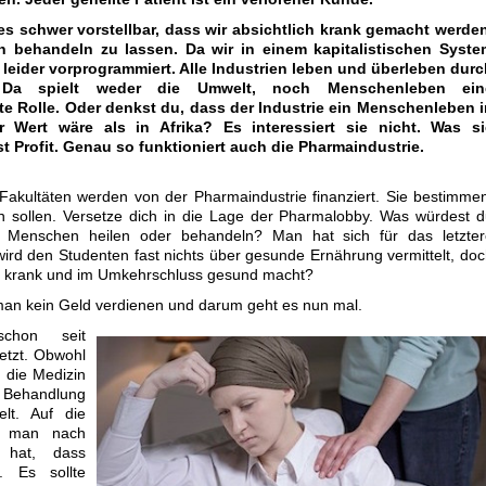
t es schwer vorstellbar, dass wir absichtlich krank gemacht werde
 behandeln zu lassen. Da wir in einem kapitalistischen Syste
s leider vorprogrammiert. Alle Industrien leben und überleben dur
 Da spielt weder die Umwelt, noch Menschenleben ein
e Rolle. Oder denkst du, dass der Industrie ein Menschenleben i
 Wert wäre als in Afrika? Es interessiert sie nicht. Was si
ist Profit. Genau so funktioniert auch die Pharmaindustrie.
Fakultäten werden von der Pharmaindustrie finanziert. Sie bestimme
 sollen. Versetze dich in die Lage der Pharmalobby. Was würdest 
e Menschen heilen oder behandeln? Man hat sich für das letzter
ird den Studenten fast nichts über gesunde Ernährung vermittelt, do
uns krank und im Umkehrschluss gesund macht?
an kein Geld verdienen und darum geht es nun mal.
chon seit
etzt. Obwohl
h die Medizin
ie Behandlung
lt. Auf die
s man nach
 hat, dass
. Es sollte