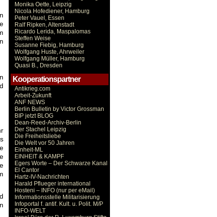
Monika Oette, Leipzig
Nicola Hofediener, Hamburg
en
Peter Vauel, Essen
te
Ralf Ripken, Altenstadt
Ricardo Lerida, Maspalomas
m
Steffen Weise
un
Susanne Fiebig, Hamburg
Wolfgang Huste, Ahrweiler
Wolfgang Müller, Hamburg
Quasi B., Dresden
en
Kooperationspartner
d
Antikrieg.com
Arbeit-Zukunft
ANF NEWS
Berlin Bulletin by Victor Grossman
BIP jetzt BLOG
Dean-Reed-Archiv-Berlin
Der Stachel Leipzig
r
Die Freiheitsliebe
s
Die Welt vor 50 Jahren
de
Einheit-ML
te
EINHEIT & KAMPF
Egers Worte – Der Schwarze Kanal
e
El Cantor
m
Hartz-IV-Nachrichten
Harald Pflueger international
Hosteni – INFO (nur per eMail)
d
Informationsstelle Militarisierung
Infoportal f. antif. Kult. u. Polit. M/P
in
INFO-WELT