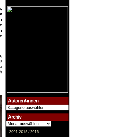
n,
m
ch
e
n
e
n,
du
e
ch
Autoren/-innen
Autoren/-
innen
Archiv
Archiv
2001-2015 /
2016