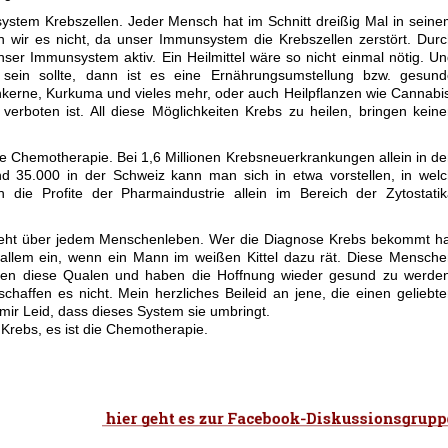
ystem Krebszellen. Jeder Mensch hat im Schnitt dreißig Mal in sein
wir es nicht, da unser Immunsystem die Krebszellen zerstört. Dur
ser Immunsystem aktiv. Ein Heilmittel wäre so nicht einmal nötig. U
 sein sollte, dann ist es eine Ernährungsumstellung bzw. gesund
enkerne, Kurkuma und vieles mehr, oder auch Heilpflanzen wie Cannabi
erboten ist. All diese Möglichkeiten Krebs zu heilen, bringen kein
ne Chemotherapie. Bei 1,6 Millionen Krebsneuerkrankungen allein in d
d 35.000 in der Schweiz kann man sich in etwa vorstellen, in wel
 die Profite der Pharmaindustrie allein im Bereich der Zytostati
steht über jedem Menschenleben. Wer die Diagnose Krebs bekommt h
 allem ein, wenn ein Mann im weißen Kittel dazu rät. Diese Mensch
eiden diese Qualen und haben die Hoffnung wieder gesund zu werde
chaffen es nicht. Mein herzliches Beileid an jene, die einen geliebt
mir Leid, dass dieses System sie umbringt.
 Krebs, es ist die Chemotherapie.