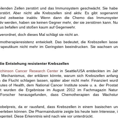
 teilenden Zellen zerstört und das Immunsystem geschwächt. Sie hab
rstört. Aber nicht alle Krebszellen sind aktiv. Es gibt sogenann
e sind zeitweise inaktiv. Wenn dann die Chemo das Immunsyste
tiv werden, haben sie keinen Gegner mehr, der sie zerstören kann. N
us befallen und stoßen kaum auf Gegenwehr.
erordnet, doch dieses Mal schlägt sie nicht an.
otherapieresistenz entwickelt. Das bedeutet, die Krebszellen lass
rapeutikum nicht mehr im Geringsten beeindrucken. Sie wachsen un
die Entstehung resistenter Krebszellen
tchinson Cancer Research Center
in Seattle/USA entdeckten im Jah
 Mechanismus, der erklären könnte, warum sich Krebszellen anfang
die Flucht schlagen lassen, später aber nicht mehr. Finanziert wur
tutes of Health, dem National Cancer Institute sowie u. a. der Prosta
icht wurden die Ergebnisse im August 2012 im Fachmagazin Natur
Forscher herausgefunden, dass Chemotherapien das Wachstu
elpreis, da er rausfand, dass Krebszellen in einem basischen un
berleben können. Die Pharmaindustrie zeigte bis heute kein Interesse, 
genteil. Diese Erkenntnis wird nach wie vor unterdrückt.