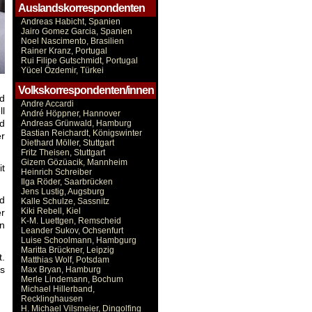
Auslandskorrespondenten
Andreas Habicht, Spanien
Jairo Gomez Garcia, Spanien
Noel Nascimento, Brasilien
Rainer Kranz, Portugal
Rui Filipe Gutschmidt, Portugal
Yücel Özdemir, Türkei
Volkskorrespondenten/innen
nd
Andre Accardi
ll
André Höppner, Hannover
nd
Andreas Grünwald, Hamburg
Bastian Reichardt, Königswinter
er
Diethard Möller, Stuttgart
Fritz Theisen, Stuttgart
Gizem Gözüacik, Mannheim
t
Heinrich Schreiber
Ilga Röder, Saarbrücken
Jens Lustig, Augsburg
nd
Kalle Schulze, Sassnitz
Kiki Rebell, Kiel
er
K-M. Luettgen, Remscheid
n
Leander Sukov, Ochsenfurt
Luise Schoolmann, Hambgurg
Maritta Brückner, Leipzig
.
Matthias Wolf, Potsdam
s
Max Bryan, Hamburg
Merle Lindemann, Bochum
Michael Hillerband,
Recklinghausen
H. Michael Vilsmeier, Dingolfing