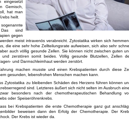
n eingesetzt
n Gemisch,
ll, hat man
rebs heilt.
 sogenannte
 Das sind
rapien gegen
erden meist intravenös verabreicht. Zytostatika wirken sich hemme
, die eine sehr hohe Zellteilungsrate aufweisen, sich also sehr schne
aber auch völlig gesunde Zellen. Sie können nicht zwischen guten u
 und zerstören somit beides. Völlig gesunde Blutzellen, Zellen d
 Magen- und Darmschleimhaut werden zerstört.
fahrung machen musste und einen Krebspatienten durch diese Zei
 einem gesunden, lebensfrohen Menschen machen kann.
ss Zytostatika zu bleibenden Schäden des Herzens führen können u
rebserregend sind. Letzteres äußert sich nicht selten im Ausbruch ein
 zwar besonders nach der chemotherapeutischen Behandlung vo
rebs oder Speiseröhrenkrebs.
ss bei Krebspatienten die erste Chemotherapie ganz gut anschlägt
enbilder beweisen dann den Erfolg der Chemotherapie. Der Kreb
hock. Der Krebs ist wieder da.