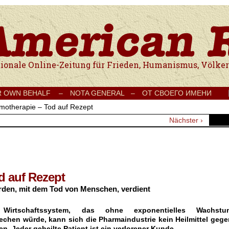
e Onlinezeitung für Frieden, Humanismus, Völkerverständigung und Kul
R OWN BEHALF –
NOTA GENERAL –
ОТ СВОЕГО ИМЕНИ
motherapie – Tod auf Rezept
Nächster ›
d auf Rezept
arden, mit dem Tod von Menschen, verdient
Wirtschaftssystem, das ohne exponentielles Wachstu
hen würde, kann sich die Pharmaindustrie kein Heilmittel gege
n. Jeder geheilte Patient ist ein verlorener Kunde.