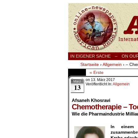
International
IN EIGENER SACHE
–
ON OU
Startseite
›
Allgemein
›
– Che
« Erste
on
13. März 2017
März
Veröffentlicht In:
Allgemein
13
Afsaneh Khosravi
Chemotherapie – To
Wie die Pharmaindustrie Milli
.
In einem 
zusammenbrec
Krebs erlaube