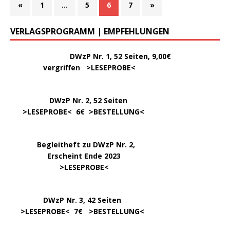
«
1
…
5
6
7
»
VERLAGSPROGRAMM | EMPFEHLUNGEN
………..
DWzP Nr. 1, 52 Seiten, 9,00€
vergriffen >
LESEPROBE
<
DWzP Nr. 2, 52 Seiten
……
>LESEPROBE
< 6€ >
BESTELLUNG
<
…..
Begleitheft zu DWzP Nr. 2,
………………
Erscheint Ende 2023
……………………
>
LESEPROBE
<
…………….
DWzP Nr. 3, 42 Seiten
…..
>
LESEPROBE
< 7€ >
BESTELLUNG
<