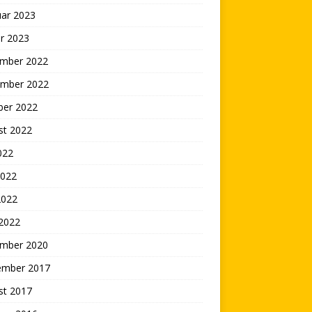
uar 2023
r 2023
mber 2022
mber 2022
ber 2022
st 2022
2022
2022
2022
 2022
mber 2020
ember 2017
st 2017