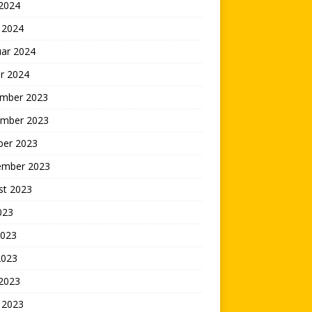
 2024
 2024
uar 2024
r 2024
mber 2023
mber 2023
ber 2023
ember 2023
st 2023
2023
2023
2023
 2023
 2023