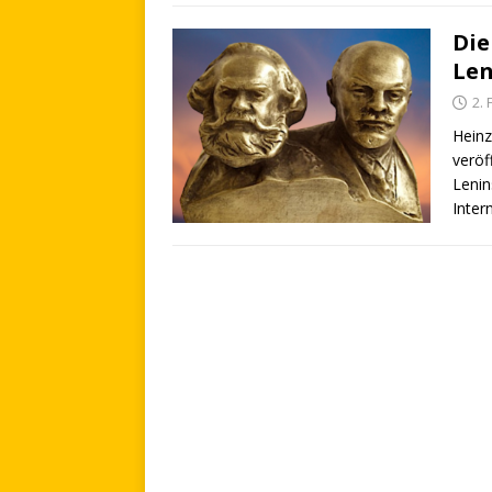
Die
Len
2.
Heinz
veröf
Lenin
Inter