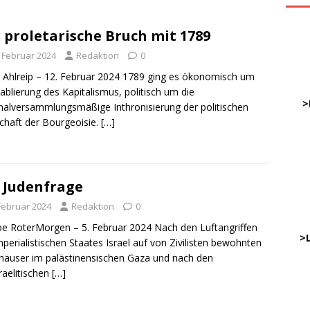
 proletarische Bruch mit 1789
ve
. Februar 2024
Redaktion
0
 Ahlreip – 12. Februar 2024 1789 ging es ökonomisch um
DWz
tablierung des Kapitalismus, politisch um die
……
>
nalversammlungsmäßige Inthronisierung der politischen
chaft der Bourgeoisie.
[…]
…
……
……
 Judenfrage
 Februar 2024
Redaktion
0
………
e RoterMorgen – 5. Februar 2024 Nach den Luftangriffen
…..
>
mperialistischen Staates Israel auf von Zivilisten bewohnten
äuser im palästinensischen Gaza und nach den
sraelitischen
[…]
DWz
…..