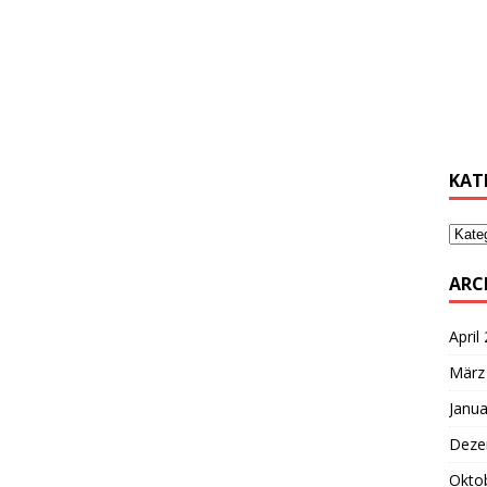
………
………
KAT
ARC
April
März
Janua
Deze
Okto