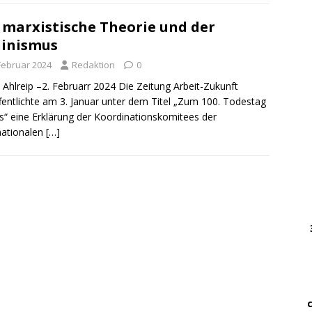
 marxistische Theorie und der
DWz
inismus
……
…..
 Februar 2024
Redaktion
0
 Ahlreip –2. Februarr 2024 Die Zeitung Arbeit-Zukunft
DWz
fentlichte am 3. Januar unter dem Titel „Zum 100. Todestag
……
s“ eine Erklärung der Koordinationskomitees der
nationalen
[…]
…
… 
………
….
………
.
…….
…. ..