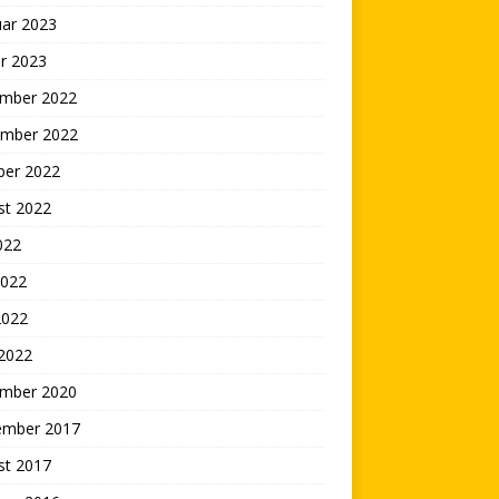
uar 2023
r 2023
mber 2022
mber 2022
ber 2022
st 2022
2022
2022
2022
 2022
mber 2020
ember 2017
st 2017