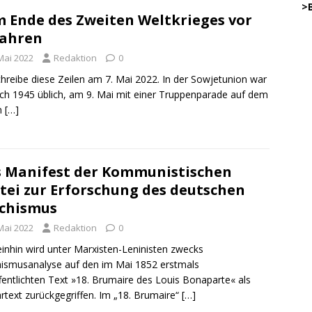
…..
>
 Ende des Zweiten Weltkrieges vor
Jahren
45
Mai 2022
Redaktion
0
.
chreibe diese Zeilen am 7. Mai 2022. In der Sowjetunion war
ch 1945 üblich, am 9. Mai mit einer Truppenparade auf dem
n
[…]
…………
… .
.
 Manifest der Kommunistischen
.
DW
.
o
tei zur Erforschung des deutschen
chismus
.
Mai 2022
Redaktion
0
.
DWz
.
nhin wird unter Marxisten-Leninisten zwecks
ismusanalyse auf den im Mai 1852 erstmals
.
fentlichten Text »18. Brumaire des Louis Bonaparte« als
DWz
rtext zurückgegriffen. Im „18. Brumaire“
[…]
.
on