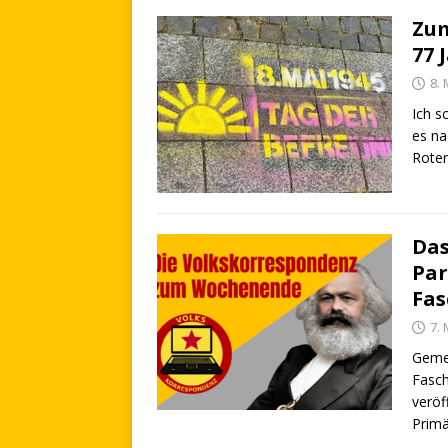
Zum
77 
8. 
Ich s
es na
Rote
Das
Par
Fas
7. 
Gemei
Fasch
veröf
Primä