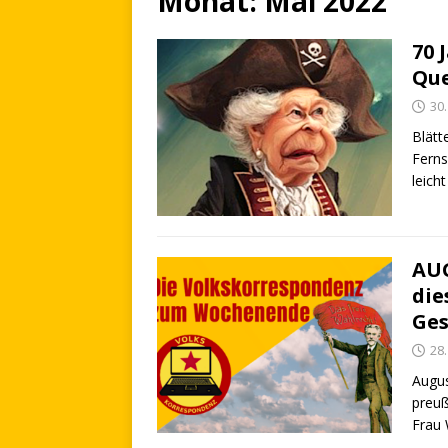
Monat:
Mai 2022
70 
Qu
30
Blätt
Ferns
leich
AUG
die
Ges
28
Augus
preuß
Frau 