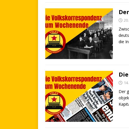
Der
20
Zwisc
deuts
die I
Die
14
Der g
objek
Kapit