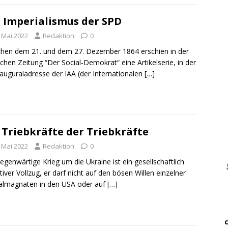
 Imperialismus der SPD
DWz
……
. Mai 2022
Redaktion
0
…..
hen dem 21. und dem 27. Dezember 1864 erschien in der
chen Zeitung “Der Social-Demokrat“ eine Artikelserie, in der
DWz
nauguraladresse der IAA (der Internationalen
[…]
……
…
… 
 Triebkräfte der Triebkräfte
. Mai 2022
Redaktion
0
………
egenwärtige Krieg um die Ukraine ist ein gesellschaftlich
….
tiver Vollzug, er darf nicht auf den bösen Willen einzelner
………
almagnaten in den USA oder auf
[…]
.
…….
…. ..