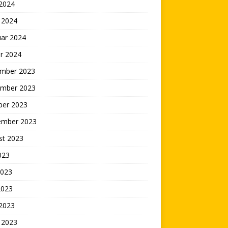
 2024
 2024
uar 2024
r 2024
mber 2023
mber 2023
ber 2023
ember 2023
st 2023
2023
2023
2023
 2023
 2023