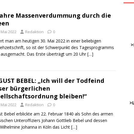
Jahre Massenverdummung durch die
ve
een
. Mai 2022
Redaktion
0
DWz
ert man am heutigen 30. Mai 2022 in einer beliebigen
……
>
ehzeitschrift, so ist der Schwerpunkt des Tagesprogramms
t ausgemacht. Das Erste überträgt um 20 Uhr
[…]
…
……
……
UST BEBEL: „Ich will der Todfeind
ser bürgerlichen
ellschaftsordnung bleiben!“
………
…..
>
. Mai 2022
Redaktion
0
t Bebel erblickte am 22. Februar 1840 als Sohn des armen
ischen Unteroffiziers Johann Gottlieb Bebel und dessen
DWz
Wilhelmine Johanna in Köln das Licht
[…]
…..