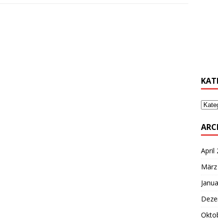
………
………
KAT
ARC
April
März
Janua
Deze
Okto