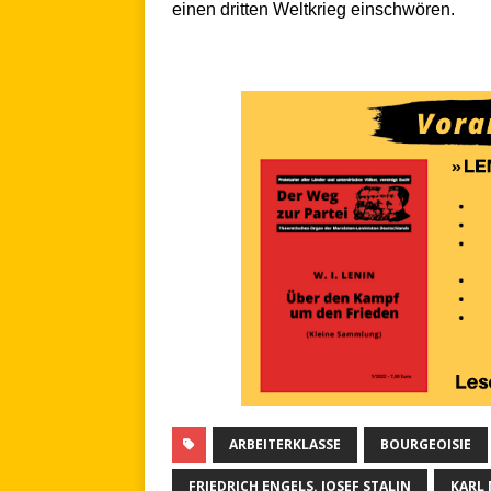
einen dritten Weltkrieg einschwören.
.
ARBEITERKLASSE
BOURGEOISIE
FRIEDRICH ENGELS. JOSEF STALIN
KARL