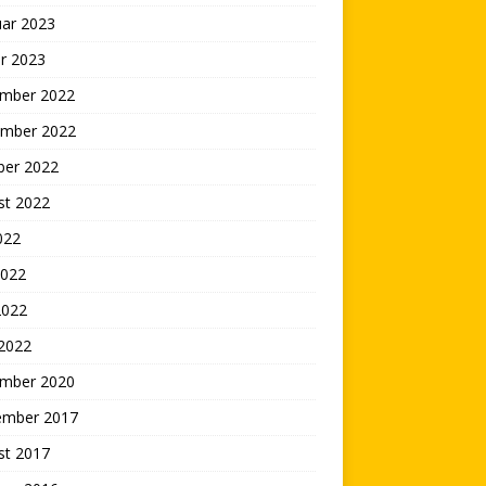
uar 2023
r 2023
mber 2022
mber 2022
ber 2022
st 2022
2022
2022
2022
 2022
mber 2020
ember 2017
st 2017