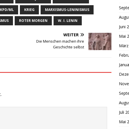
Sept
KPD/ML
KRIEG
MARXISMUS-LENINISMUS
Augu
ISMUS
ROTER MORGEN
W. I. LENIN
Juni 
WEITER
Mai 
Die Menschen machen ihre
März
Geschichte selbst
Febr
Janua
Deze
Nove
Sept
.
Augu
Juli 
Mai 