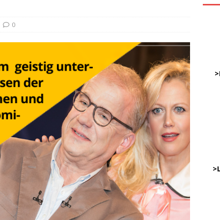
0
ve
DWz
……
>
…
……
……
………
…..
>
DWz
…..