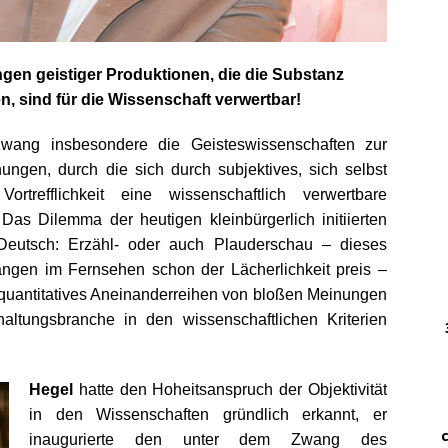
DWz
……
n geistiger Produktionen, die die Substanz
…..
en, sind für die Wissenschaft verwertbar!
DWz
n zwang insbesondere die Geisteswissenschaften zur
……
ngen, durch die sich durch subjektives, sich selbst
rtrefflichkeit eine wissenschaftlich verwertbare
…
Das Dilemma der heutigen kleinbürgerlich initiierten
… 
Deutsch: Erzähl- oder auch Plauderschau – dieses
ngen im Fernsehen schon der Lächerlichkeit preis –
h quantitatives Aneinanderreihen von bloßen Meinungen
………
haltungsbranche in den wissenschaftlichen Kriterien
….
………
Hegel
hatte den Hoheitsanspruch der Objektivität
.
…….
in den Wissenschaften gründlich erkannt, er
…. ..
inaugurierte den unter dem Zwang des