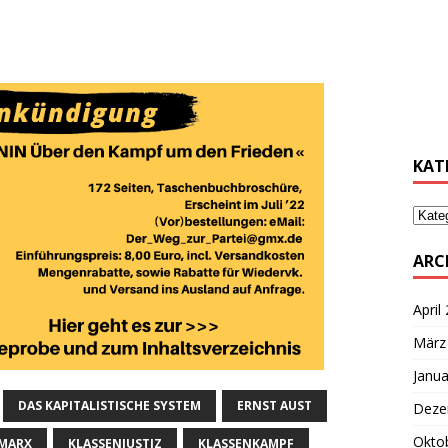
………
………
KAT
ARC
April
März
Janua
DAS KAPITALISTISCHE SYSTEM
ERNST AUST
Deze
Okto
 MARX
KLASSENJUSTIZ
KLASSENKAMPF