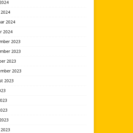
 2024
 2024
uar 2024
r 2024
mber 2023
mber 2023
ber 2023
ember 2023
st 2023
2023
2023
2023
 2023
 2023