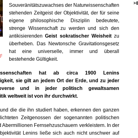
…..
>
Souveränitätszuwachses der Naturwissenschaften
stehenden Zeitgeist der Objektivität, der für seine
eigene philosophische Disziplin bedeutete,
45
strenge Wissenschaft zu werden und sich den
.
antikisierenden
Geist sokratischer Weisheit
zu
überheben. Das Newtonsche Gravitationsgesetz
…………
:
hat eine universelle, immer und überall
g!
… .
bestehende Gültigkeit.
.
wissenschaften hat ab circa 1900 Lenins
.
DW
gkeit, sie gilt an jedem Ort der Erde, und zu jeder
.
o
roverse und in jeder politisch gewaltsamen
.
k weltweit ist von ihr durchwirkt.
.
DWz
.
 und die die ihn studiert haben, erkennen den ganzen
lichteten Zeitgenossen der sogenannten politischen
.
 Abermillionen Fernsehzuschauern verkleistern. In der
DWz
bjektivität Lenins ließe sich auch nicht unschwer auf
.
on