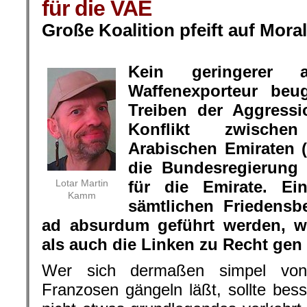
für die VAE
Große Koalition pfeift auf Mora
.
Kein geringerer a
Waffenexporteur be
Treiben der Aggressi
Konflikt zwische
Arabischen Emiraten
die Bundesregierung
Lotar Martin
für die Emirate. E
Kamm
sämtlichen Friedens
ad absurdum geführt werden, w
als auch die Linken zu Recht gen
Wer sich dermaßen simpel vo
Franzosen gängeln läßt, sollte bess