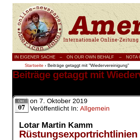
Internationale Onlinezeitung für Frieden
IN EIGENER SACHE
–
ON OUR OWN BEHALF –
NOTA
Startseite
›
Beiträge getaggt mit "Wiedervereinigung"
Beiträge getaggt mit Wiede
1 Ergebnis.
on
7. Oktober 2019
Okt.
07
Veröffentlicht In:
Allgemein
Lotar Martin Kamm
Rüstungsexportrichtlinien