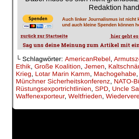
Redaktion hand
Auch linker Journalismus ist nicht 
und auch kleine Spenden können he
└ Schlagwörter:
AmericanRebel
,
Armutsz
Ethik
,
Große Koalition
,
Jemen
,
Kaltschnä
Krieg
,
Lotar Marin Kamm
,
Machogehabe
Münchner Sicherheitskonferenz
,
NATO-B
Rüstungsexportrichtlinien
,
SPD
,
Uncle S
Waffenexporteur
,
Weltfrieden
,
Wiedervere