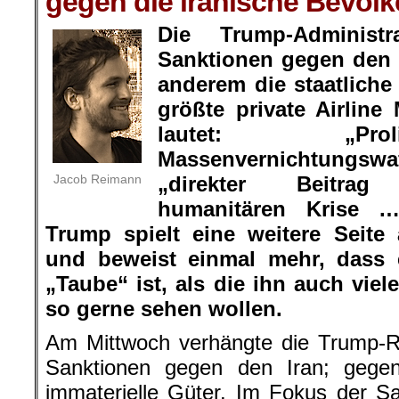
gegen die iranische Bevöl
Die Trump-Administ
Sanktionen gegen den I
anderem die staatliche
größte private Airline
lautet: „Pro
Massenvernichtung
Jacob Reimann
„direkter Beitra
humanitären Krise 
Trump spielt eine weitere Seite
und beweist einmal mehr, dass e
„Taube“ ist, als die ihn auch vie
so gerne sehen wollen.
Am Mittwoch verhängte die Trump-Re
Sanktionen gegen den Iran; gege
immaterielle Güter. Im Fokus der Sa