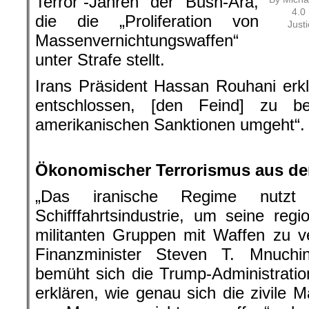
Terror“-Jahren der Bush-Ära,
4.0
die die „Proliferation von
Just
Massenvernichtungswaffen“
unter Strafe stellt.
Irans Präsident Hassan Rouhani erklä
entschlossen, [den Feind] zu b
amerikanischen Sanktionen umgeht“.
.
Ökonomischer Terrorismus aus d
„Das iranische Regime nutzt 
Schifffahrtsindustrie, um seine regi
militanten Gruppen mit Waffen zu v
Finanzminister Steven T. Mnuchi
bemüht sich die Trump-Administration
erklären, wie genau sich die zivile M