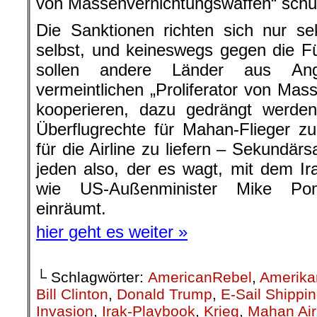
von Massenvernichtungswaffen“ schu
Die Sanktionen richten sich nur s
selbst, und keineswegs gegen die F
sollen andere Länder aus An
vermeintlichen „Proliferator von Mas
kooperieren, dazu gedrängt werde
Überflugrechte für Mahan-Flieger zu
für die Airline zu liefern – Sekundär
jeden also, der es wagt, mit dem I
wie US-Außenminister Mike Po
einräumt.
hier geht es weiter »
└ Schlagwörter:
AmericanRebel
,
Amerika
Bill Clinton
,
Donald Trump
,
E-Sail Shippi
Invasion
,
Irak-Playbook
,
Krieg
,
Mahan Air