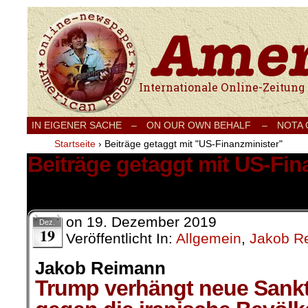
Internationale Onlinezeitung für Frieden
IN EIGENER SACHE
–
ON OUR OWN BEHALF –
NOTA
Startseite
›
Beiträge getaggt mit "US-Finanzminister"
Beiträge getaggt mit US-Fin
1 Ergebnis.
on
19. Dezember 2019
Dez.
19
Veröffentlicht In:
Allgemein
,
Jakob R
Jakob Reimann
Trump verhängt neue Sank