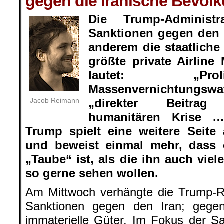
gegen die iranische Bevöl
Die Trump-Administ
Sanktionen gegen den I
anderem die staatliche
größte private Airline
lautet: „Pro
Massenvernichtung
Jacob Reimann
„direkter Beitra
humanitären Krise 
Trump spielt eine weitere Seite
und beweist einmal mehr, dass e
„Taube“ ist, als die ihn auch vie
so gerne sehen wollen.
Am Mittwoch verhängte die Trump-Re
Sanktionen gegen den Iran; gege
immaterielle Güter. Im Fokus der Sa