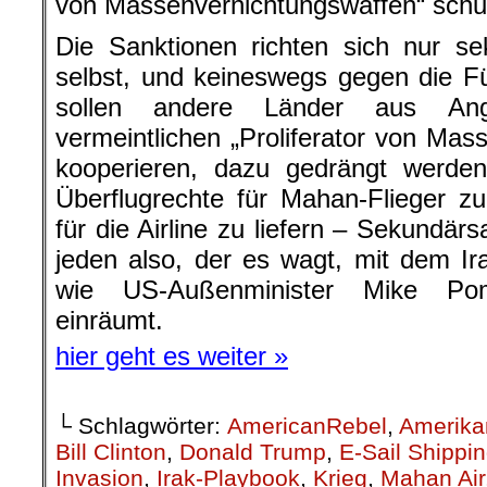
von Massenvernichtungswaffen“ schu
Die Sanktionen richten sich nur s
selbst, und keineswegs gegen die F
sollen andere Länder aus An
vermeintlichen „Proliferator von Mas
kooperieren, dazu gedrängt werde
Überflugrechte für Mahan-Flieger zu
für die Airline zu liefern – Sekundär
jeden also, der es wagt, mit dem I
wie US-Außenminister Mike Po
einräumt.
hier geht es weiter »
└ Schlagwörter:
AmericanRebel
,
Amerika
Bill Clinton
,
Donald Trump
,
E-Sail Shippi
Invasion
,
Irak-Playbook
,
Krieg
,
Mahan Air