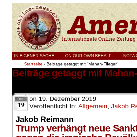
Internationale Onlinezeitung für Frieden
IN EIGENER SACHE
–
ON OUR OWN BEHALF –
NOTA
Startseite
›
Beiträge getaggt mit "Mahan-Flieger"
Beiträge getaggt mit Mahan-
1 Ergebnis.
on
19. Dezember 2019
Dez.
19
Veröffentlicht In:
Allgemein
,
Jakob R
Jakob Reimann
Trump verhängt neue Sank