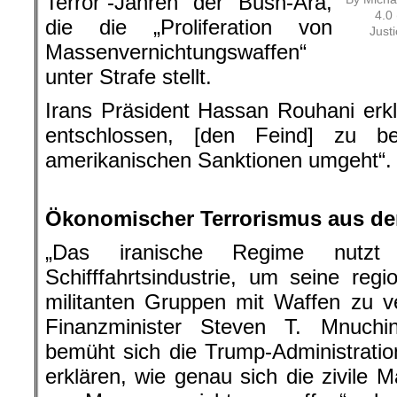
Terror“-Jahren der Bush-Ära,
4.0
die die „Proliferation von
Just
Massenvernichtungswaffen“
unter Strafe stellt.
Irans Präsident Hassan Rouhani erklä
entschlossen, [den Feind] zu b
amerikanischen Sanktionen umgeht“.
.
Ökonomischer Terrorismus aus d
„Das iranische Regime nutzt 
Schifffahrtsindustrie, um seine regi
militanten Gruppen mit Waffen zu v
Finanzminister Steven T. Mnuchi
bemüht sich die Trump-Administration
erklären, wie genau sich die zivile M