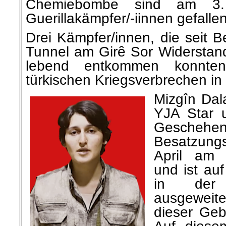
Chemiebombe sind am 3.
Guerillakämpfer/-iinnen gefallen
Drei Kämpfer/innen, die seit B
Tunnel am Girê Sor Widerstand
lebend entkommen konnte
türkischen Kriegsverbrechen in
Mizgîn Dal
YJA Star 
Geschehe
Besatzungs
April am
und ist au
in der
ausgewei
dieser Gebi