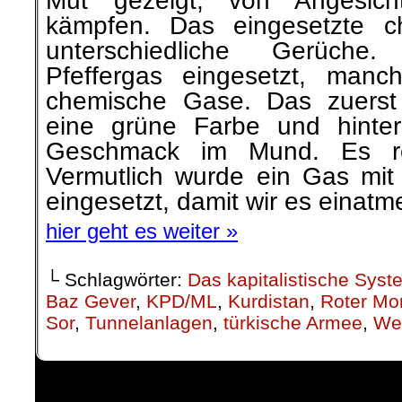
Mut gezeigt, von Angesic
kämpfen. Das eingesetzte c
unterschiedliche Gerüch
Pfeffergas eingesetzt, manch
chemische Gase. Das zuerst
eine grüne Farbe und hinter
Geschmack im Mund. Es ro
Vermutlich wurde ein Gas mi
eingesetzt, damit wir es einat
hier geht es weiter »
└ Schlagwörter:
Das kapitalistische Syst
Baz Gever
,
KPD/ML
,
Kurdistan
,
Roter Mo
Sor
,
Tunnelanlagen
,
türkische Armee
,
We