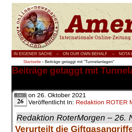
Internationale Onlinezeitung für Frieden
IN EIGENER SACHE
–
ON OUR OWN BEHALF –
NOTA
Startseite
›
Beiträge getaggt mit "Tunnelanlagen"
Beiträge getaggt mit Tunne
1 Ergebnis.
on
26. Oktober 2021
Okt.
26
Veröffentlicht In:
Redaktion ROTER
Redaktion RoterMorgen – 26.
Verurteilt die Giftgasangrif