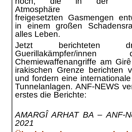
hoch, die in der
Atmosphäre
freigesetzten Gasmengen ent
in einem großen Schadensra
alles Leben.
Jetzt berichteten d
Guerillakämpfer/innen
Chemiewaffenangriffe am Girê 
irakischen Grenze berichten v
und fordern eine international
Tunnelanlagen. ANF-NEWS veröf
erstes die Berichte:
.
AMARGÎ ARHAT BA – ANF-Ne
2021