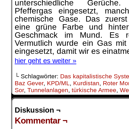
unterschiedliche Gerüch
Pfeffergas eingesetzt, manch
chemische Gase. Das zuerst
eine grüne Farbe und hinter
Geschmack im Mund. Es ro
Vermutlich wurde ein Gas mi
eingesetzt, damit wir es einat
hier geht es weiter »
└ Schlagwörter:
Das kapitalistische Syst
Baz Gever
,
KPD/ML
,
Kurdistan
,
Roter Mo
Sor
,
Tunnelanlagen
,
türkische Armee
,
We
Diskussion ¬
Kommentar ¬