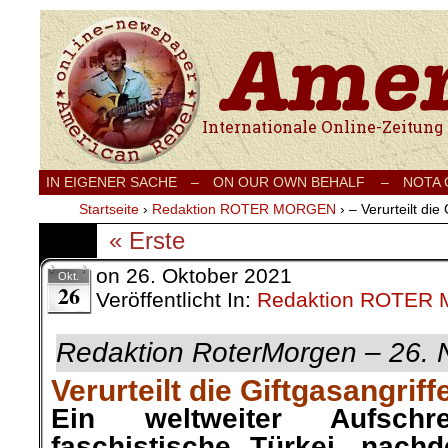
Internationale Onlinezeitung für Frieden
IN EIGENER SACHE
–
ON OUR OWN BEHALF –
NOTA
Startseite
›
Redaktion ROTER MORGEN
›
– Verurteilt die
« Erste
on
26. Oktober 2021
Okt.
26
Veröffentlicht In:
Redaktion ROTER
Redaktion RoterMorgen – 26.
Verurteilt die Giftgasangrif
Ein weltweiter Aufschre
faschistische Türkei, nach