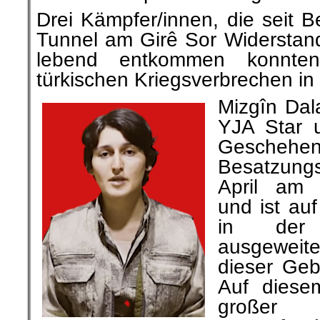
Drei Kämpfer/innen, die seit B
Tunnel am Girê Sor Widerstand
lebend entkommen konnte
türkischen Kriegsverbrechen in
Mizgîn Dal
YJA Star 
Geschehe
Besatzungs
April am
und ist au
in der
ausgewei
dieser Gebi
Auf diese
große