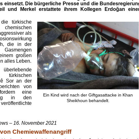
s einsetzt. Die bürgerliche Presse und die Bundesregierun
il und Merkel erstattete ihrem Kollegen Erdoğan eine
die türkische
 chemischen
aggressiver
als
sionswirkung
h, die in der
n Gasmengen
 einem großen
n alles Leben.
 überlebende
r türkischen
rê Sor an der
berichten von
ordern eine
Ein Kind wird nach der Giftgasattacke in Khan
hung in den
Sheikhoun behandelt.
röffentlichte
ws – 16. November 2021
 von Chemiewaffenangriff