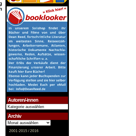
g
n
Autoren/-innen
Autoren/-
innen
Archiv
Archiv
2001-2015 /
2016