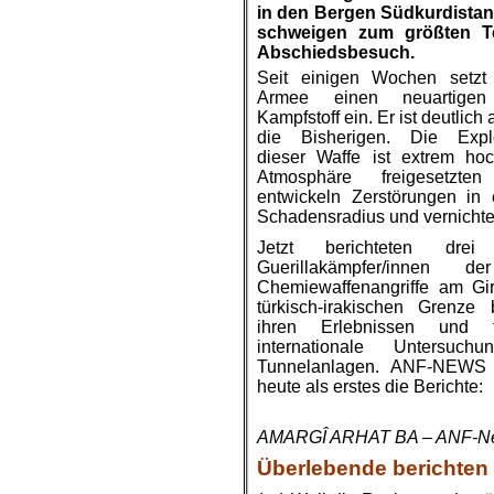
in den Bergen Südkurdistan
schweigen zum größten Te
Abschiedsbesuch.
Seit einigen Wochen setzt 
Armee einen neuartigen
Kampfstoff ein. Er ist deutlich
die
Bisherigen
. Die Explo
dieser Waffe ist extrem hoc
Atmosphäre freigesetzte
entwickeln Zerstörungen in
Schadensradius und vernichte
Jetzt berichteten d
rei
Guerillakämpfer/innen de
Chemiewaffenangriffe am Gi
türkisch-irakischen Grenze 
ihren Erlebnissen und f
internationale Untersuc
Tunnelanlagen. ANF-NEWS ve
heute als erstes die Berichte:
.
AMARGÎ ARHAT BA – ANF-Ne
Überlebende berichten