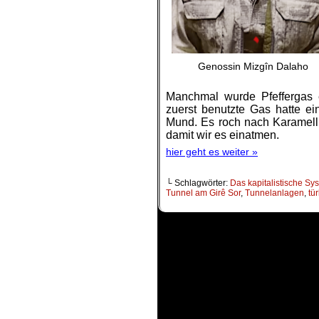
Genossin Mizgîn Dalaho
Manchmal wurde Pfeffergas 
zuerst benutzte Gas hatte e
Mund. Es roch nach Karamell.
damit wir es einatmen.
hier geht es weiter »
└ Schlagwörter:
Das kapitalistische Sy
Tunnel am Girê Sor
,
Tunnelanlagen
,
tü