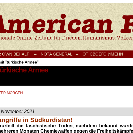
e Onlinezeitung für Frieden, Humanismus, Völkerverständigung und Kul
R OWN BEHALF –
NOTA GENERAL –
ОТ СВОЕГО ИМЕНИ
mit "türkische Armee"
 türkische Armee
OTER MORGEN
. November 2021
sangriffe in Südkurdistan!
erurteilt die faschistische Türkei, nachdem bekannt wurde
mehreren Monaten Chemiewaffen gegen die Freiheitskämpfe