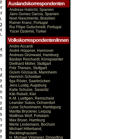
e
Auslandskorrespondenten
r
Andreas Habicht, Spanien
r
Jairo Gomez Garcia, Spanien
.
Noel Nascimento, Brasilien
Rainer Kranz, Portugal
g
Rui Filipe Gutschmidt, Portugal
i
Yücel Özdemir, Türkei
-
Volkskorrespondenten/innen
Andre Accardi
t
André Höppner, Hannover
m
Andreas Grünwald, Hamburg
Bastian Reichardt, Königswinter
Diethard Möller, Stuttgart
Fritz Theisen, Stuttgart
n
Gizem Gözüacik, Mannheim
t
Heinrich Schreiber
e
Ilga Röder, Saarbrücken
Jens Lustig, Augsburg
t
Kalle Schulze, Sassnitz
m
Kiki Rebell, Kiel
n
K-M. Luettgen, Remscheid
e
Leander Sukov, Ochsenfurt
Luise Schoolmann, Hambgurg
t
Maritta Brückner, Leipzig
s
Matthias Wolf, Potsdam
n
Max Bryan, Hamburg
Merle Lindemann, Bochum
r
Michael Hillerband,
e
Recklinghausen
e
H. Michael Vilsmeier, Dingolfing