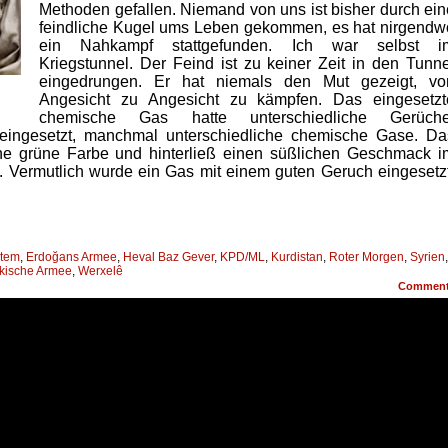
Methoden gefallen. Niemand von uns ist bisher durch ein
feindliche Kugel ums Leben gekommen, es hat nirgendw
ein Nahkampf stattgefunden. Ich war selbst i
Kriegstunnel. Der Feind ist zu keiner Zeit in den Tunne
eingedrungen. Er hat niemals den Mut gezeigt, vo
Angesicht zu Angesicht zu kämpfen. Das eingesetzt
chemische Gas hatte unterschiedliche Gerüche
eingesetzt, manchmal unterschiedliche chemische Gase. Da
ine grüne Farbe und hinterließ einen süßlichen Geschmack i
 Vermutlich wurde ein Gas mit einem guten Geruch eingesetzt
stem
,
Erdoğans Armee
,
Heval Baz Gever
,
KPD/ML
,
Kurdistan
,
Roter Morgen
,
Syrien
,
rkische Armee
,
Werxelê
Commen