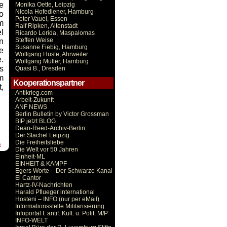
e
Monika Oette, Leipzig
Nicola Hofediener, Hamburg
o
Peter Vauel, Essen
m
Ralf Ripken, Altenstadt
l
Ricardo Lerida, Maspalomas
Steffen Weise
n
Susanne Fiebig, Hamburg
e
Wolfgang Huste, Ahrweiler
.
Wolfgang Müller, Hamburg
s
Quasi B., Dresden
m
Kooperationspartner
,
Antikrieg.com
Arbeit-Zukunft
ANF NEWS
Berlin Bulletin by Victor Grossman
BIP jetzt BLOG
Dean-Reed-Archiv-Berlin
Der Stachel Leipzig
Die Freiheitsliebe
t
Die Welt vor 50 Jahren
Einheit-ML
EINHEIT & KAMPF
Egers Worte – Der Schwarze Kanal
El Cantor
Hartz-IV-Nachrichten
Harald Pflueger international
Hosteni – INFO (nur per eMail)
Informationsstelle Militarisierung
Infoportal f. antif. Kult. u. Polit. M/P
INFO-WELT