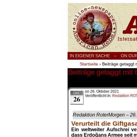
International
IN EIGENER SACHE
–
ON OU
Startseite
›
Beiträge getaggt 
Beiträge getaggt mit
1 Ergebnis.
on
26. Oktober 2021
Okt.
Veröffentlicht In:
Redaktion R
26
Redaktion RoterMorgen – 26
Verurteilt die Giftga
Ein weltweiter Aufschrei v
dass
Erdoğan
s Armee seit 