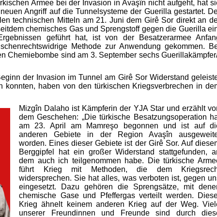
kischen Armee bei der Invasion in Avaşîn nicht aufgeht, hat si
euen Angriff auf die Tunnelsysteme der Guerilla gestartet. De
allen technischen Mitteln am 21. Juni dem Girê Sor direkt an de
eitdem chemisches Gas und Sprengstoff gegen die Guerilla ein
Ergebnissen geführt hat, ist von der Besatzerarmee Anfan
nschenrechtswidrige Methode zur Anwendung gekommen. Be
igen Chemiebombe sind am 3. September sechs Guerillakämpfer/
Beginn der Invasion im Tunnel am Girê Sor Widerstand geleiste
 konnten, haben von den türkischen Kriegsverbrechen in de
Mizgîn Dalaho ist Kämpferin der YJA Star und erzählt vo
dem Geschehen: „Die türkische Besatzungsoperation ha
am 23. April am Mamreşo begonnen und ist auf di
anderen Gebiete in der Region Avaşîn ausgeweite
worden. Eines dieser Gebiete ist der Girê Sor. Auf diese
Berggipfel hat ein großer Widerstand stattgefunden, a
dem auch ich teilgenommen habe. Die türkische Arme
führt Krieg mit Methoden, die dem Kriegsrech
widersprechen. Sie hat alles, was verboten ist, gegen un
eingesetzt. Dazu gehören die Sprengsätze, mit dene
chemische Gase und Pfeffergas verteilt werden. Diese
Krieg ähnelt keinem anderen Krieg auf der Weg. Viel
unserer Freundinnen und Freunde sind durch dies