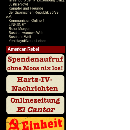
Israel Büro der R. Luxemburg Stiftg.
JusticeNow!
Kämpfer und Freunde
der Spanischen Republik 36/39
e.V.
Kommunisten Online †
LINKSNET
Roter Morgen
Sascha Iwanows Welt
Sascha’s Welt
YeniHayat/NeuesLeben
American Rebel