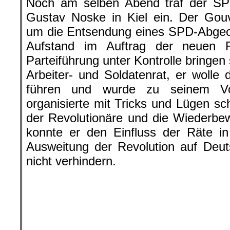
Aufstand im Auftrag der neuen R
Parteiführung unter Kontrolle bringen
Arbeiter- und Soldatenrat, er wolle 
führen und wurde zu seinem Vor
organisierte mit Tricks und Lügen sc
der Revolutionäre und die Wiederbew
konnte er den Einfluss der Räte in
Ausweitung der Revolution auf Deut
nicht verhindern.
5. November 1918: Stolze Rev
lassen bei dem Kieler Fotogra
Erinnerungsfoto 
(Das Foto zeigt eine Gruppe vo
bewaffneten Matrosen, die ih
Mützen entfernt haben und die si