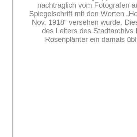
Soldatenräte gebildet und in weni
beseitigt.
Doch der Führer der SPD, Ebert, war 
dem Kapital darin einig, dass eine so
und die reaktionäre staatliche Ordn
aufrechterhalten bleiben müsse. Er
Parteien, die schon 1917 im R
zusammengearbeitet hatten, sowi
Kaiserreichs für den Staatsum
befürchtete Radikalisierung der Re
Vorbild verhindern. Er erklärte, als e
forderte: „Wenn der Kaiser nicht abd
Revolution unvermeidlich. Ich aber wi
sie wie die Sünde.“
General Groener erklärte im Münch