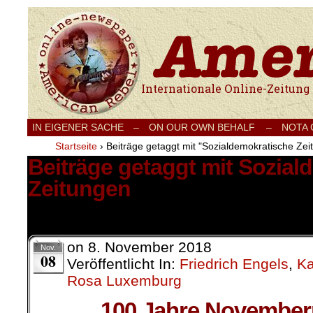
Internationale Onlinezeitung für Frieden
IN EIGENER SACHE
–
ON OUR OWN BEHALF –
NOTA
Startseite
›
Beiträge getaggt mit "Sozialdemokratische Zei
Beiträge getaggt mit Sozial
Zeitungen
2 Ergebnisse.
on
8. November 2018
Nov.
08
Veröffentlicht In:
Friedrich Engels
,
Ka
Rosa Luxemburg
100 Jahre Novemberr