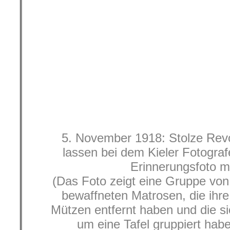
um eine Tafel gruppiert habe
nachträglich vom Fotografen au
Spiegelschrift mit den Worten „Ho
Nov. 1918“ versehen wurde. Di
des Leiters des Stadtarchivs 
Rosenplänter ein damals übl
November 1918: Die Belegsc
Abnahmekommission in Kiel auf
Amazone schloss sich schnell 
Matrosen a
Die Revolution breitete sich rasch
Bremen, Hamburg, Hannover, Braun
Stuttgart, Wilhelmshafen… Übera