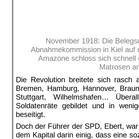
Oktober 1925 zur Rolle der SPD und
die am 6. November zu eine
Reichsregierung und der Reichs
worden waren: „Von keiner Seite is
darauf schließen ließ, dass die Herre
hinstreben.“
Mittlerweile hatte sich die Revoluti
auch Berlin erreicht. Nach dem Janua
Berlin eine illegale Organisation der
Betriebe mit ca. 80 Mitgliedern
gebildet. Deren Aufstandsvorbereit
der USPD zu Fall gebracht und k
mehrere Mitglieder verhaftet. Für 
zum Generalstreik in Berlin aufgeruf
sich darauf vor. Aber Truppen, die 
kamen wegen der revolutionären Situ