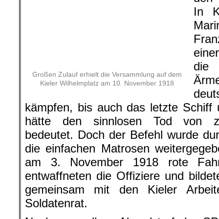
Kieler Wilhelmplatz am 10. November 1918
In K
Mari
Franz von Hipper, die Flotte zu einer
Royal Navy in den Ärmelkanal zu 
Flotte sollte kämpfen, bis auch das l
wäre. Das hätte den sinnlosen 
Matrosen bedeutet. Doch der Befehl
Offizier an die einfachen Matro
Matrosen hissten am 3. November 19
Schiffen, entwaffneten die Offiz
November 1918 gemeinsam mit den
Arbeiter- und Soldatenrat.
Noch am selben Abend traf der SP
Gustav Noske in Kiel ein. Der Gouv
um die Entsendung eines SPD-Abgeo