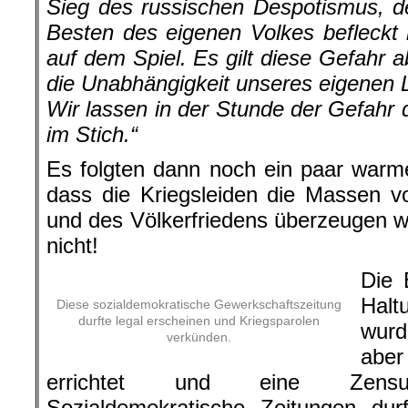
Sieg des russischen Despotismus, d
Besten des eigenen Volkes befleckt h
auf dem Spiel. Es gilt diese Gefahr 
die Unabhängigkeit unseres eigenen L
Wir lassen in der Stunde der Gefahr 
im Stich.“
Es folgten dann noch ein paar warm
dass die Kriegsleiden die Massen v
und des Völkerfriedens überzeugen w
nicht!
Die 
Halt
Diese sozialdemokratische Gewerkschaftszeitung
durfte legal erscheinen und Kriegsparolen
wurd
verkünden.
aber
errichtet und eine Zensurb
Sozialdemokratische Zeitungen dur