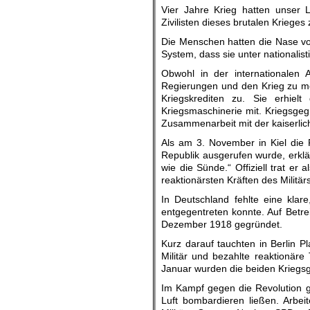
Vier Jahre Krieg hatten unser 
Zivilisten dieses brutalen Kriege
Die Menschen hatten die Nase voll
System, dass sie unter nationalist
Obwohl in der internationalen 
Regierungen und den Krieg zu m
Kriegskrediten zu. Sie erhiel
Kriegsmaschinerie mit. Kriegsge
Zusammenarbeit mit der kaiserlic
Als am 3. November in Kiel die 
Republik ausgerufen wurde, erklärt
wie die Sünde.“ Offiziell trat er
reaktionärsten Kräften des Militä
In Deutschland fehlte eine klar
entgegentreten konnte. Auf Bet
Dezember 1918 gegründet.
Kurz darauf tauchten in Berlin P
Militär und bezahlte reaktionär
Januar wurden die beiden Kriegs
Im Kampf gegen die Revolution g
Luft bombardieren ließen. Arbei