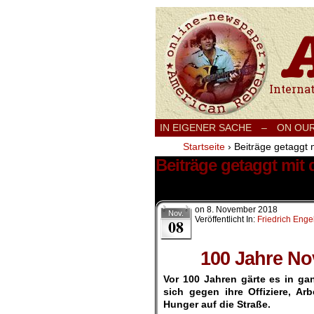
International
IN EIGENER SACHE
–
ON OU
Startseite
›
Beiträge getaggt 
Beiträge getaggt mit
2 Ergebnisse.
on
8. November 2018
Nov.
Veröffentlicht In:
Friedrich Enge
08
100 Jahre No
Vor 100 Jahren gärte es in g
sich gegen ihre Offiziere, A
Hunger auf die Straße.