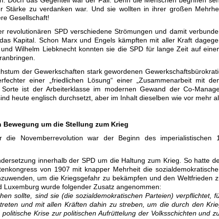
n. Doch das Gegenteil war der Fall. Denn die Menschen begriffen se
er Stärke zu verdanken war. Und sie wollten in ihrer großen Mehrhe
re Gesellschaft!
er revolutionären SPD verschiedene Strömungen und damit verbunde
as Kapital. Schon Marx und Engels kämpften mit aller Kraft dageg
nd Wilhelm Liebknecht konnten sie die SPD für lange Zeit auf ein
oranbringen.
chstum der Gewerkschaften stark gewordenen Gewerkschaftsbürokrat
rfechter einer „friedlichen Lösung“ einer „Zusammenarbeit mit de
e Sorte ist der Arbeiterklasse im modernen Gewand der Co-Manage
ind heute englisch durchsetzt, aber im Inhalt dieselben wie vor mehr a
en Bewegung um die Stellung zum Krieg
r die Novemberrevolution war der Beginn des imperialistischen 1
dersetzung innerhalb der SPD um die Haltung zum Krieg. So hatte d
listenkongress von 1907 mit knapper Mehrheit die sozialdemokratisch
el anzuwenden, um die Kriegsgefahr zu bekämpfen und den Weltfrieden 
und Luxemburg wurde folgender Zusatz angenommen:
n sollte, sind sie (die sozialdemokratischen Parteien) verpflichtet, f
reten und mit allen Kräften dahin zu streben, um die durch den Kri
 politische Krise zur politischen Aufrüttelung der Volksschichten und z