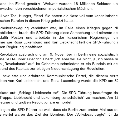
Land ins Elend gestürzt. Weltweit wurden 18 Millionen Soldaten u
s zwischen den verschiedenen imperialistischen Mächten.
 von Tod, Hunger, Elend. Sie hatten die Nase voll vom kapitalistisch
ischen Parolen in diesen Krieg gehetzt hatte.
Arbeiterbewegung vereinbart war, im Falle eines Krieges gegen di
obilisieren, brach die SPD-Führung diese Abmachung und stimmte d
t dafür Posten und arbeitete in der kaiserlichen Regierungs- un
gner wie Rosa Luxemburg und Karl Liebknecht ließ die SPD-Führung 
hen Regierung inhaftieren.
Revolution ausbrach und am 9. November in Berlin eine sozialistisc
e SPD-Führer Friedrich Ebert: „Ich aber will sie nicht, ja, ich hasse s
 als „Revolutionär“ auf, im Geheimen schmiedete er ein Bündnis mit d
rs und des Kapitals zur blutigen Niederschlagung der Revolution.
e, bewusste und erfahrene Kommunistische Partei, die diesem Verr
reiben von Karl Liebknecht und Rosa Luxemburg wurde die KPD am 3
lakate auf: „Schlagt Liebknecht tot!“. Die SPD-Führung beauftragte d
e Trupps, Liebknecht und Luxemburg „unschädlich“ zu machen. Am 1
gegner und großen Revolutionäre ermordet.
ingen die SPD-Führer so weit, dass sie Berlin zum ersten Mal aus d
terviertel waren das Ziel der Bomben. Der „Volksbeauftragte“ für d