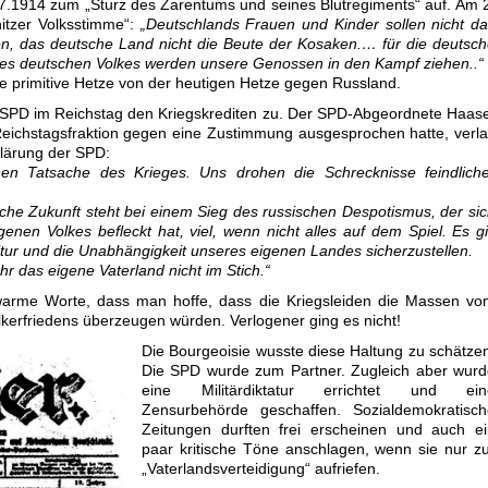
7.1914 zum „Sturz des Zarentums und seines Blutregiments“ auf. Am 
itzer Volksstimme“:
„Deutschlands Frauen und Kinder sollen nicht d
den, das deutsche Land nicht die Beute der Kosaken.… für die deutsc
 des deutschen Volkes werden unsere Genossen in den Kampf ziehen..“
se primitive Hetze von der heutigen Hetze gegen Russland.
SPD im Reichstag den Kriegskrediten zu. Der SPD-Abgeordnete Haas
Reichstagsfraktion gegen eine Zustimmung ausgesprochen hatte, verl
klärung der SPD:
nen Tatsache des Krieges. Uns drohen die Schrecknisse feindliche
liche Zukunft steht bei einem Sieg des russischen Despotismus, der si
nen Volkes befleckt hat, viel, wenn nicht alles auf dem Spiel. Es gi
tur und die Unabhängigkeit unseres eigenen Landes sicherzustellen.
hr das eigene Vaterland nicht im Stich.“
warme Worte, dass man hoffe, dass die Kriegsleiden die Massen vo
lkerfriedens überzeugen würden. Verlogener ging es nicht!
Die Bourgeoisie wusste diese Haltung zu schätze
Die SPD wurde zum Partner. Zugleich aber wurd
eine Militärdiktatur errichtet und ein
Zensurbehörde geschaffen. Sozialdemokratisch
Zeitungen durften frei erscheinen und auch ei
paar kritische Töne anschlagen, wenn sie nur z
„Vaterlandsverteidigung“ aufriefen.