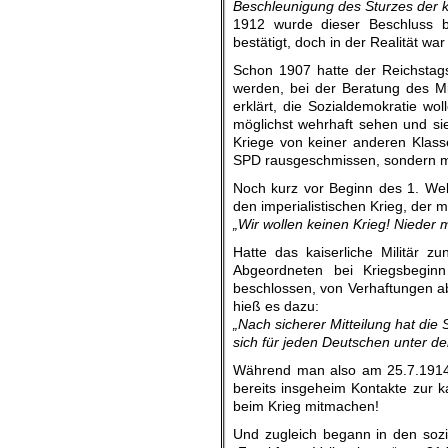
Beschleunigung des Sturzes der k
1912 wurde dieser Beschluss be
bestätigt, doch in der Realität war
Schon 1907 hatte der Reichstag
werden, bei der Beratung des Mili
erklärt, die Sozialdemokratie wol
möglichst wehrhaft sehen und si
Kriege von keiner anderen Klass
SPD rausgeschmissen, sondern m
Noch kurz vor Beginn des 1. Welt
den imperialistischen Krieg, der 
„Wir wollen keinen Krieg! Nieder 
Hatte das kaiserliche Militär z
Abgeordneten bei Kriegsbeginn
beschlossen, von Verhaftungen ab
hieß es dazu:
„Nach sicherer Mitteilung hat die 
sich für jeden Deutschen unter d
Während man also am 25.7.1914 n
bereits insgeheim Kontakte zur 
beim Krieg mitmachen!
Und zugleich begann in den sozia