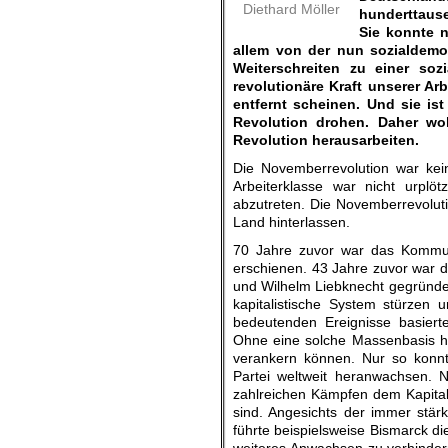
Diethard Möller
hunderttaus
Sie konnte n
allem von der nun sozialdemo
Weiterschreiten zu einer soz
revolutionäre Kraft unserer A
entfernt scheinen. Und sie is
Revolution drohen. Daher wo
Revolution herausarbeiten.
Die Novemberrevolution war kei
Arbeiterklasse war nicht urplö
abzutreten. Die Novemberrevolut
Land hinterlassen.
70 Jahre zuvor war das Kommuni
erschienen. 43 Jahre zuvor war d
und Wilhelm Liebknecht gegründet 
kapitalistische System stürzen 
bedeutenden Ereignisse basiert
Ohne eine solche Massenbasis hä
verankern können. Nur so konnte
Partei weltweit heranwachsen. 
zahlreichen Kämpfen dem Kapital 
sind. Angesichts der immer stär
führte beispielsweise Bismarck di