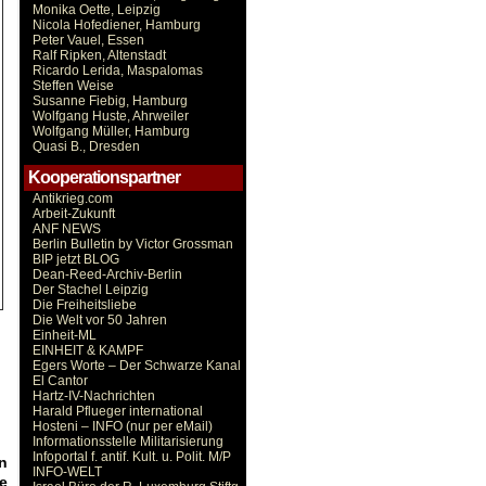
Monika Oette, Leipzig
Nicola Hofediener, Hamburg
Peter Vauel, Essen
Ralf Ripken, Altenstadt
Ricardo Lerida, Maspalomas
Steffen Weise
Susanne Fiebig, Hamburg
Wolfgang Huste, Ahrweiler
Wolfgang Müller, Hamburg
Quasi B., Dresden
Kooperationspartner
Antikrieg.com
Arbeit-Zukunft
ANF NEWS
Berlin Bulletin by Victor Grossman
BIP jetzt BLOG
Dean-Reed-Archiv-Berlin
Der Stachel Leipzig
Die Freiheitsliebe
Die Welt vor 50 Jahren
Einheit-ML
EINHEIT & KAMPF
Egers Worte – Der Schwarze Kanal
El Cantor
Hartz-IV-Nachrichten
Harald Pflueger international
Hosteni – INFO (nur per eMail)
Informationsstelle Militarisierung
Infoportal f. antif. Kult. u. Polit. M/P
n
INFO-WELT
e