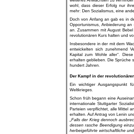
weiteres Anwachsen zu verhinder
wohl, dass dieser Erfolg nur ihr
mehr: Den Sozialismus, eine ande
Doch von Anfang an gab es in d
Opportunismus, Anbiederung an d
an. Zusammen mit August Bebel u
revolutionären Kurs halten und v
Insbesondere in der mit dem Wa
entwickelten sich zunehmend Ve
Kapital zum Wohle aller“. Dies
erhalten geblieben. Die Sprüche s
hundert Jahren.
.
Der Kampf in der revolutionär
Ein wichtiger Ausgangspunkt fü
Weltkrieges.
Schon früh begann eine Auseinan
internationale Stuttgarter Sozia
Parteien verpflichtet, alle Mitt
erhalten. Auf Antrag von Lenin 
„Falls der Krieg dennoch ausbreche
dessen rasche Beendigung einzut
herbeigeführte wirtschaftliche und