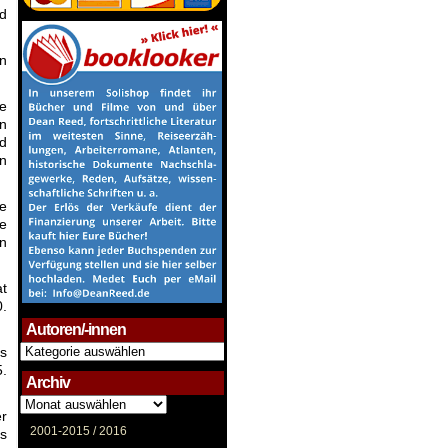
nd
en
e
en
d
in
he
ie
en
at
0.
Autoren/-innen
Autoren/-
as
innen
5.
Archiv
Archiv
er
2001-2015 /
2016
as