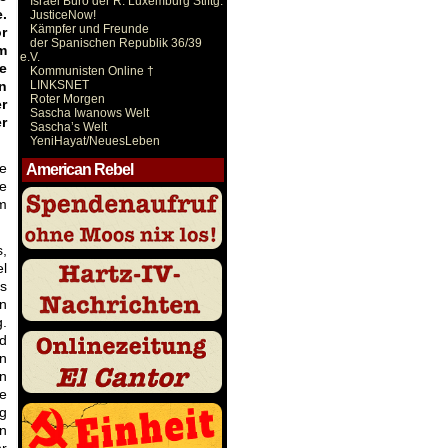
Israel Büro der R. Luxemburg Stiftg.
.
JusticeNow!
Kämpfer und Freunde
r
der Spanischen Republik 36/39
m
e.V.
e
Kommunisten Online †
n
LINKSNET
Roter Morgen
r
Sascha Iwanows Welt
r
Sascha’s Welt
YeniHayat/NeuesLeben
he
American Rebel
e
em
,
el
as
en
g.
nd
en
in
se
ng
in