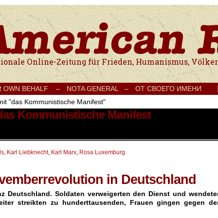
e Onlinezeitung für Frieden, Humanismus, Völkerverständigung und Kul
R OWN BEHALF –
NOTA GENERAL –
ОТ СВОЕГО ИМЕНИ
mit "das Kommunistische Manifest"
 das Kommunistische Manifest
ls
,
Karl Liebknecht
,
Karl Marx
,
Rosa Luxemburg
vemberrevolution in Deutschland
anz Deutschland. Soldaten verweigerten den Dienst und wendete
rbeiter streikten zu hunderttausenden, Frauen gingen gegen de