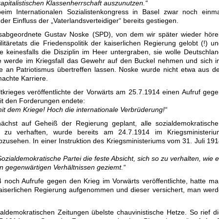
apitalistischen Klassenherrschaft auszunutzen.“
im Internationalen Sozialistenkongress in Basel zwar noch einma
 der Einfluss der „Vaterlandsverteidiger“ bereits gestiegen.
sabgeordnete Gustav Noske (SPD), von dem wir später wieder höre
täretats die Friedenspolitik der kaiserlichen Regierung gelobt (!) u
le keinesfalls die Disziplin im Heer untergraben, sie wolle Deutschla
e werde im Kriegsfall das Gewehr auf den Buckel nehmen und sich 
e an Patriotismus übertreffen lassen. Noske wurde nicht etwa aus d
achte Karriere.
krieges veröffentlichte der Vorwärts am 25.7.1914 einen Aufruf geg
mit den Forderungen endete:
mit dem Kriege! Hoch die internationale Verbrüderung!“
unächst auf Geheiß der Regierung geplant, alle sozialdemokratisch
 zu verhaften, wurde bereits am 24.7.1914 im Kriegsministeriu
zusehen. In einer Instruktion des Kriegsministeriums vom 31. Juli 19
Sozialdemokratische Partei die feste Absicht, sich so zu verhalten, wie 
en gegenwärtigen Verhältnissen geziemt.“
och Aufrufe gegen den Krieg im Vorwärts veröffentlichte, hatte m
kaiserlichen Regierung aufgenommen und dieser versichert, man wer
ldemokratischen Zeitungen übelste chauvinistische Hetze. So rief d