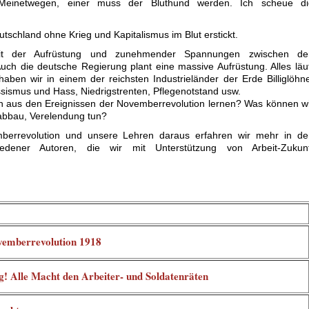
„Meinetwegen, einer muss der Bluthund werden. Ich scheue di
tschland ohne Krieg und Kapitalismus im Blut erstickt.
eit der Aufrüstung und zunehmender Spannungen zwischen de
uch die deutsche Regierung plant eine massive Aufrüstung. Alles läu
haben wir in einem der reichsten Industrieländer der Erde Billiglöhn
sismus und Hass, Niedrigstrenten, Pflegenotstand usw.
on aus den Ereignissen der Novemberrevolution lernen? Was können w
labbau, Verelendung tun?
berrevolution und unsere Lehren daraus erfahren wir mehr in de
hiedener Autoren, die wir mit Unterstützung von Arbeit-Zukunf
emberrevolution 1918
g! Alle Macht den Arbeiter- und Soldatenräten