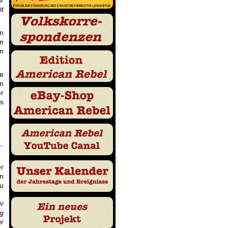
hr
it
n
en
em
ie
m
r
ls
.
er
en
zu
ür
eg
ur