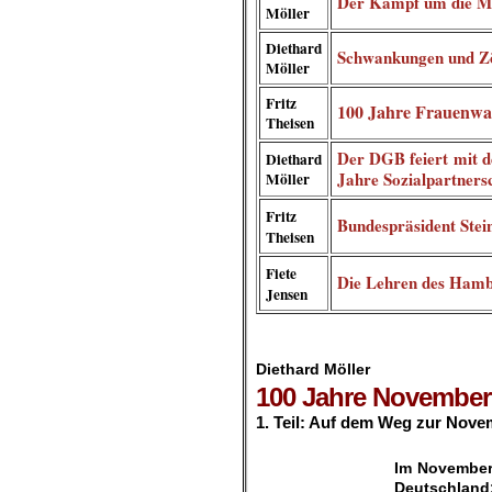
Der Kampf um die M
Möller
Diethard
Schwankungen und Z
Möller
Fritz
100 Jahre Frauenwah
Theisen
Der DGB feiert mit d
Diethard
Jahre Sozialpartners
Möller
Fritz
Bundespräsident Stein
Theisen
Fiete
Die Lehren des Hamb
Jensen
.
Diethard Möller
100 Jahre Novemberr
1. Teil: Auf dem Weg zur Nove
.
Im November
Deutschlan