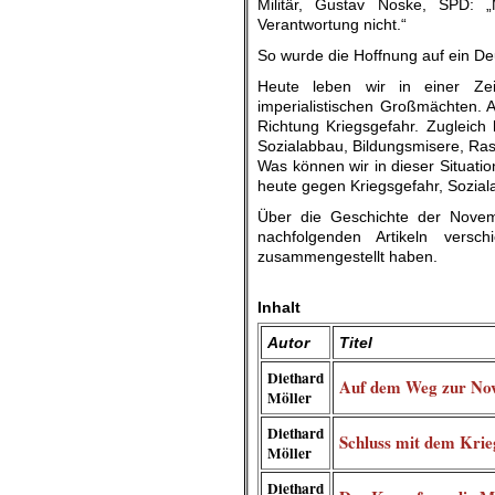
Militär, Gustav Noske, SPD: 
Verantwortung nicht.“
So wurde die Hoffnung auf ein Deu
Heute leben wir in einer Z
imperialistischen Großmächten. A
Richtung Kriegsgefahr. Zugleich 
Sozialabbau, Bildungsmisere, Ras
Was können wir in dieser Situati
heute gegen Kriegsgefahr, Sozia
Über die Geschichte der Novem
nachfolgenden Artikeln versc
zusammengestellt haben.
.
Inhalt
Autor
Titel
Diethard
Auf dem Weg zur Nov
Möller
Diethard
Schluss mit dem Krie
Möller
Diethard