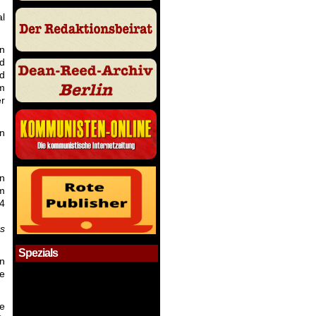
l
n
nd
nd
im
er
en
en
m
14
es
Spezials
an
de
ie