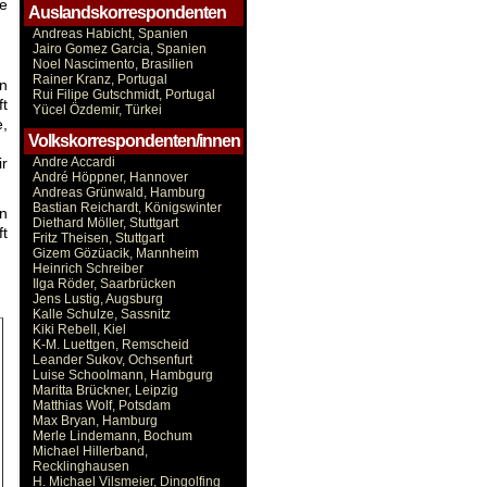
e
Auslandskorrespondenten
Andreas Habicht, Spanien
Jairo Gomez Garcia, Spanien
Noel Nascimento, Brasilien
Rainer Kranz, Portugal
n
Rui Filipe Gutschmidt, Portugal
ft
Yücel Özdemir, Türkei
e,
Volkskorrespondenten/innen
ir
Andre Accardi
André Höppner, Hannover
Andreas Grünwald, Hamburg
Bastian Reichardt, Königswinter
n
Diethard Möller, Stuttgart
t
Fritz Theisen, Stuttgart
Gizem Gözüacik, Mannheim
Heinrich Schreiber
Ilga Röder, Saarbrücken
Jens Lustig, Augsburg
Kalle Schulze, Sassnitz
Kiki Rebell, Kiel
K-M. Luettgen, Remscheid
Leander Sukov, Ochsenfurt
Luise Schoolmann, Hambgurg
Maritta Brückner, Leipzig
Matthias Wolf, Potsdam
Max Bryan, Hamburg
Merle Lindemann, Bochum
Michael Hillerband,
Recklinghausen
H. Michael Vilsmeier, Dingolfing