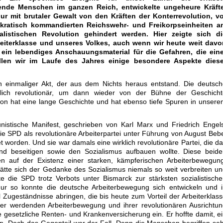
ende Menschen im ganzen Reich, entwickelte ungeheure Kräfte
ur mit brutaler Gewalt von den Kräften der Konterrevolution, vo
kratisch kommandierten Reichswehr- und Freikorpseinheiten a
ialistischen Revolution gehindert werden. Hier zeigte sich di
rbeiterklasse und unseres Volkes, auch wenn wir heute weit davo
t ein lebendiges Anschauungsmaterial für die Gefahren, die eine
llen wir im Laufe des Jahres einige besondere Aspekte diese
n einmaliger Akt, der aus dem Nichts heraus entstand. Die deutsc
tzlich revolutionär, um dann wieder von der Bühne der Geschicht
ion hat eine lange Geschichte und hat ebenso tiefe Spuren in unser
stische Manifest, geschrieben von Karl Marx und Friedrich Engels
ie SPD als revolutionäre Arbeiterpartei unter Führung von August Beb
worden. Und sie war damals eine wirklich revolutionäre Partei, die d
und beseitigen sowie den Sozialismus aufbauen wollte. Diese beid
en auf der Existenz einer starken, kämpferischen Arbeiterbewegun
tte sich der Gedanke des Sozialismus niemals so weit verbreiten u
 die SPD trotz Verbots unter Bismarck zur stärksten sozialistisch
Nur so konnte die deutsche Arbeiterbewegung sich entwickeln und 
Zugeständnisse abringen, die bis heute zum Vorteil der Arbeiterklas
ker werdenden Arbeiterbewegung und ihrer revolutionären Ausrichtu
e gesetzliche Renten- und Krankenversicherung ein. Er hoffte damit, e