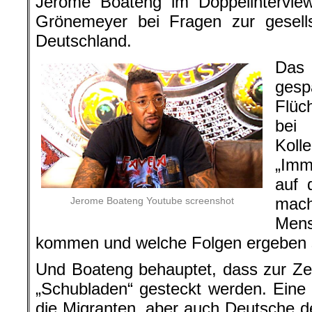
Jérôme Boateng im Doppelintervi
Grönemeyer bei Fragen zur gesells
Deutschland.
Das 
ge
Flüc
bei
Koll
„Im
auf 
mach
Jerome Boateng Youtube screenshot
Men
kommen und welche Folgen ergeben 
Und Boateng behauptet, dass zur Ze
„Schubladen“ gesteckt werden. Eine 
die Migranten, aber auch Deutsche d