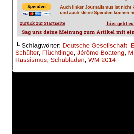
Auch linker Journalismus ist nicht 
und auch kleine Spenden können he
└ Schlagwörter:
Deutsche Gesellschaft
,
E
Schülter
,
Flüchtlinge
,
Jérôme Boateng
,
M
Rassismus
,
Schubladen
,
WM 2014