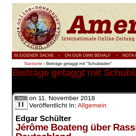
Internationale Onlinezeitung für Frieden
IN EIGENER SACHE
–
ON OUR OWN BEHALF –
NOTA
Startseite
›
Beiträge getaggt mit "Schubladen"
Beiträge getaggt mit Schub
1 Ergebnis.
on
11. November 2018
Nov.
11
Veröffentlicht In:
Allgemein
Edgar Schülter
Jérôme Boateng über Rass