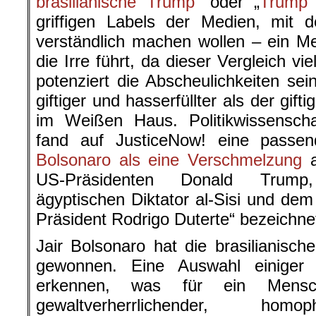
brasilianische Trump
“ oder „
Trump 
griffigen Labels der Medien, mit d
verständlich machen wollen – ein Med
die Irre führt, da dieser Vergleich vie
potenziert die Abscheulichkeiten sei
giftiger und hasserfüllter als der gift
im Weißen Haus. Politikwissenscha
fand auf JusticeNow! eine passen
Bolsonaro als eine Verschmelzung
a
US-Präsidenten Donald Trump, 
ägyptischen Diktator al-Sisi und dem
Präsident Rodrigo Duterte“ bezeichne
Jair Bolsonaro hat die brasilianisch
gewonnen. Eine Auswahl einiger s
erkennen, was für ein Mensc
gewaltverherrlichender, homop