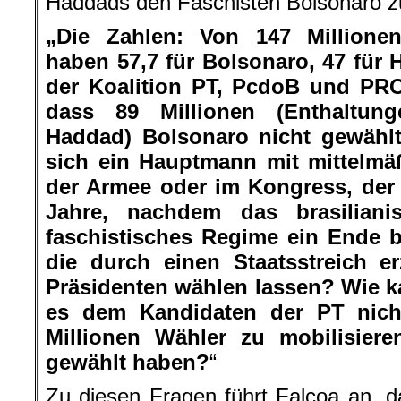
Haddads den Faschisten Bolsonaro zu
„Die Zahlen: Von 147 Millionen
haben 57,7 für Bolsonaro, 47 für
der Koalition PT, PcdoB und PRO
dass 89 Millionen (Enthaltu
Haddad) Bolsonaro nicht gewähl
sich ein Hauptmann mit mittelmäßi
der Armee oder im Kongress, der d
Jahre, nachdem das brasiliani
faschistisches Regime ein Ende be
die durch einen Staatsstreich 
Präsidenten wählen lassen? Wie 
es dem Kandidaten der PT nicht
Millionen Wähler zu mobilisiere
gewählt haben?
“
Zu diesen Fragen führt Falcoa an, d