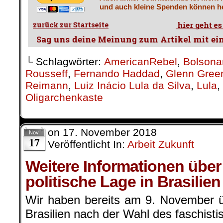
und auch kleine Spenden können he
└ Schlagwörter:
AmericanRebel
,
Bolsona
Rousseff
,
Fernando Haddad
,
Glenn Gree
Reimann
,
Luiz Inácio Lula da Silva
,
Lula
,
Oligarchenkaste
on
17. November 2018
Nov.
17
Veröffentlicht In:
Arbeit Zukunft
Weitere Informationen über 
politische Lage in Brasilien
Wir haben bereits am 9. November üb
Brasilien nach der Wahl des faschist