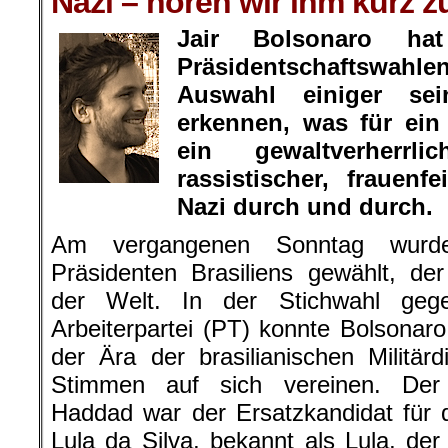
Nazi – hören wir ihm kurz z
Jair Bolsonaro hat
Präsidentschaftswa
Auswahl einiger sei
erkennen, was für ein
ein gewaltverherrli
rassistischer, frauenf
Jakob Reimann
Nazi durch und durch.
Am vergangenen Sonntag wurd
Präsidenten Brasiliens gewählt, de
der Welt. In der Stichwahl geg
Arbeiterpartei (PT) konnte Bolsonaro
der Ära der brasilianischen Militär
Stimmen auf sich vereinen. Der 
Haddad war der Ersatzkandidat für 
Lula da Silva, bekannt als Lula, d