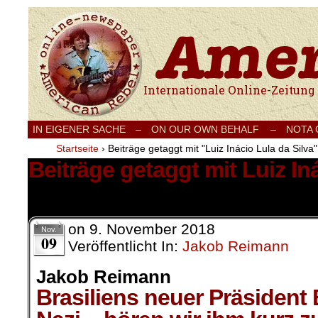
Internationale Onlinezeitung für Frieden
IN EIGENER SACHE
–
ON OUR OWN BEHALF –
NOTA
Startseite
›
Beiträge getaggt mit "Luiz Inácio Lula da Silva"
Beiträge getaggt mit Luiz In
2 Ergebnisse.
on
9. November 2018
Nov.
09
Veröffentlicht In:
Jakob Reimann
Jakob Reimann
Brasiliens neuer Präsident 