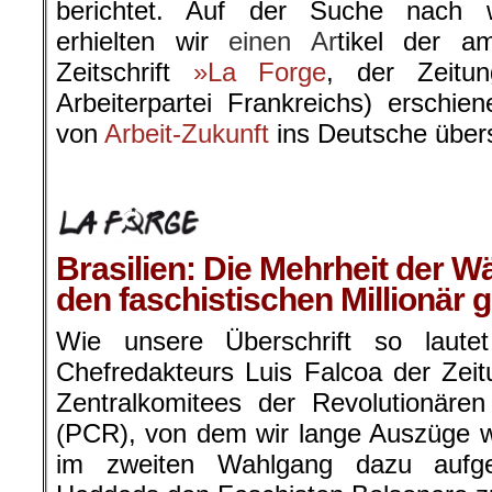
berichtet. Auf der Suche nach w
erhielten wir
einen Ar
tikel der 
Zeitschrift
»La Forge
, der Zeitu
Arbeiterpartei Frankreichs) erschien
von
Arbeit-Zukunft
ins Deutsche übers
.
Brasilien: Die Mehrheit der Wä
den faschistischen Millionär 
Wie unsere Überschrift so laute
Chefredakteurs Luis Falcoa der Zeit
Zentralkomitees der Revolutionäre
(PCR), von dem wir lange Auszüge 
im zweiten Wahlgang dazu aufge