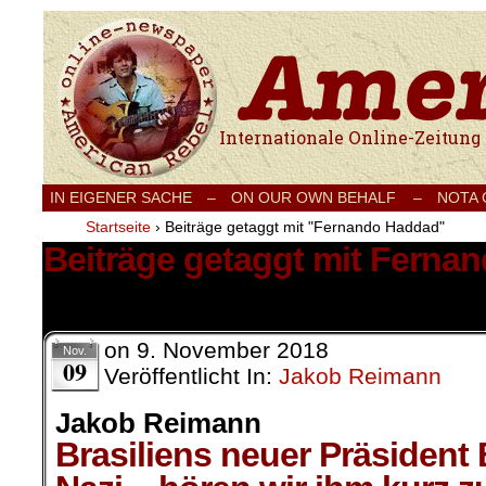
Internationale Onlinezeitung für Frieden
IN EIGENER SACHE
–
ON OUR OWN BEHALF –
NOTA
Startseite
›
Beiträge getaggt mit "Fernando Haddad"
Beiträge getaggt mit Ferna
2 Ergebnisse.
on
9. November 2018
Nov.
09
Veröffentlicht In:
Jakob Reimann
Jakob Reimann
Brasiliens neuer Präsident 