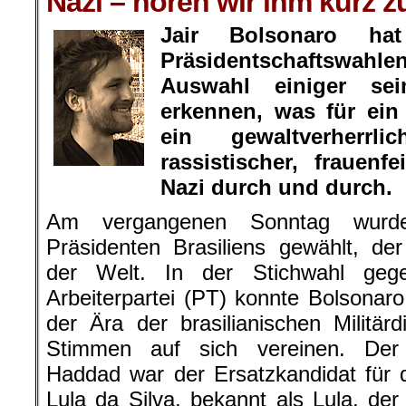
Nazi – hören wir ihm kurz z
Jair Bolsonaro hat
Präsidentschaftswa
Auswahl einiger sei
erkennen, was für ein
ein gewaltverherrli
rassistischer, frauenf
Jakob Reimann
Nazi durch und durch.
Am vergangenen Sonntag wurd
Präsidenten Brasiliens gewählt, de
der Welt. In der Stichwahl geg
Arbeiterpartei (PT) konnte Bolsonaro
der Ära der brasilianischen Militär
Stimmen auf sich vereinen. Der 
Haddad war der Ersatzkandidat für 
Lula da Silva, bekannt als Lula, d