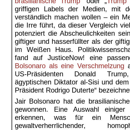
brasilianische Trump
“ oder „
Trump 
griffigen Labels der Medien, mit d
verständlich machen wollen – ein Med
die Irre führt, da dieser Vergleich vie
potenziert die Abscheulichkeiten sei
giftiger und hasserfüllter als der gift
im Weißen Haus. Politikwissenscha
fand auf JusticeNow! eine passen
Bolsonaro als eine Verschmelzung
a
US-Präsidenten Donald Trump, 
ägyptischen Diktator al-Sisi und dem
Präsident Rodrigo Duterte“ bezeichne
Jair Bolsonaro hat die brasilianisch
gewonnen. Eine Auswahl einiger s
erkennen, was für ein Mensc
gewaltverherrlichender, homop