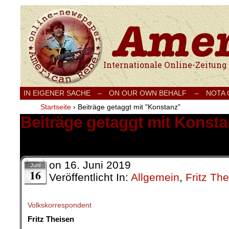
Internationale Onlinezeitung für Frieden
IN EIGENER SACHE
–
ON OUR OWN BEHALF –
NOTA
Startseite
›
Beiträge getaggt mit "Konstanz"
Beiträge getaggt mit Konst
1 Ergebnis.
on
16. Juni 2019
Juni
16
Veröffentlicht In:
Allgemein
,
Fritz Th
Volkskorrespondent
Fritz Theisen
.