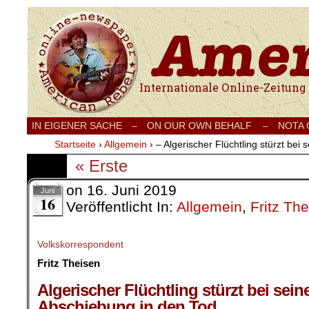
Internationale Onlinezeitung für Frieden
IN EIGENER SACHE
–
ON OUR OWN BEHALF –
NOTA
Startseite
›
Allgemein
›
– Algerischer Flüchtling stürzt bei
« Erste
on
16. Juni 2019
Juni
16
Veröffentlicht In:
Allgemein
,
Fritz Th
Volkskorrespondent
Fritz Theisen
.
Algerischer Flüchtling stürzt bei sein
Abschiebung in den Tod