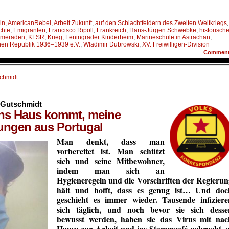
in
,
AmericanRebel
,
Arbeit Zukunft
,
auf den Schlachtfeldern des Zweiten Weltkriegs
,
chte
,
Emigranten
,
Francisco Ripoll
,
Frankreich
,
Hans-Jürgen Schwebke
,
historisch
meraden
,
KFSR
,
Krieg
,
Leningrader Kinderheim
,
Marineschule in Astrachan
,
en Republik 1936–1939 e.V.
,
Wladimir Dubrowski
,
XV. Freiwilligen-Division
Commen
schmidt
e Gutschmidt
s Haus kommt, meine
ungen aus Portugal
Man denkt, dass man
vorbereitet ist. Man schützt
sich und seine
Mitbewohner,
indem
man sich an
Hygieneregeln und die Vorschriften der Regierun
hält und hofft, dass es genug ist… Und doc
geschieht es immer wieder. Tausende infiziere
sich
täglich, und
noch bevor sie sich desse
bewusst werden, haben sie das Virus mit
nac
Hause zur
Arbeit und ins Stammcafé gebracht, e