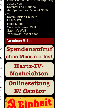
Israel Büro der R. Luxemburg Stiftg.
m
JusticeNow!
Kämpfer und Freunde
s
der Spanischen Republik 36/39
e.V.
Kommunisten Online †
en
LINKSNET
Roter Morgen
r
Sascha Iwanows Welt
e
Sascha’s Welt
k,
YeniHayat/NeuesLeben
in
American Rebel
nd
ro
zu
s
e
nd
is
u
zu
n
r
nd