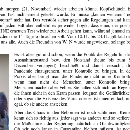
ab morgen (21. November) wieder arbeiten könne. Kopfschütteln is
ven Test nicht erneut getestet wurde. Er müsse „keinen weiteren Te
tome“ mehr hat. Das verstößt sicher gegen alle Regelungen und ka
Auf jeden Fall aber entbehrt es jedweder Logik, dass
einer, der
posit
NE erneuten Test wieder zur Arbeit gehen kann, während jemand mi
otzdem die 14 Tage
vollmachen
soll. Vom 10.11. bis 24.11. gilt laut d
r uns alle. Auch die Freundin von W, N wurde
angewiesen, solange
be
Es ist alles gut und schön, wenn die Politik die Regeln für d
Ausnahmezustand
bzw.
den Notstand (heute bis zum 8
Dezember verlängert) beschließt und damit
versucht, d
Pandemie einzugrenzen, unter Kontrolle zu bringen. In de
Praxis aber bringt man die Pandemie nicht unter
Kontroll
wenn
man nicht die Menschen unter Kontrolle bringt
Menschen machen aber Fehler. Sie halten sich nicht an Regel
die ihnen nicht in den Kram passen, leugnen die Gefährlichke
oder sogar die Existenz des Virus oder es ist ihnen einfach n
egal, ob sie andere anstecken.
Aber das Chaos in den Behörden ist noch schlimmer. Keine
kennt sich so richtig aus, jeder sagt was anderes und so verlier
die Maßnahmen der Regierung natürlich an Glaubwürdigkeit
Ob wir noch lange in Quarantäne bleiben
müssen, ist
noc