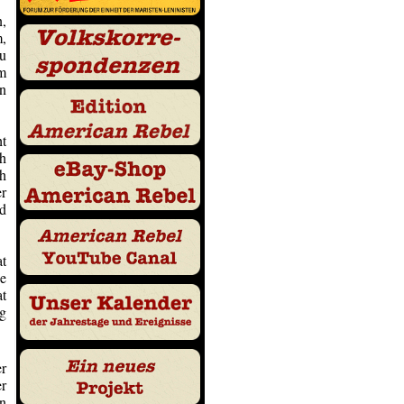
n,
,
zu
m
n
ht
ch
ch
r
ld
at
ne
at
ng
r
er
en