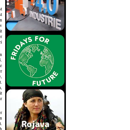
t
st
nn
iv
t
er
i
en
.
ie
r
e,
.
n,
it
ur
r
en
.
h