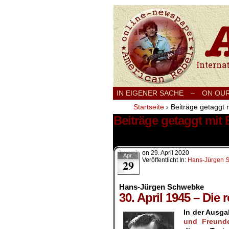
International
IN EIGENER SACHE
–
ON OU
Startseite
›
Beiträge getaggt 
Beiträge getaggt mit
2 Ergebnisse.
on
29. April 2020
Apr.
Veröffentlicht In:
Hans-Jürgen 
29
Hans-Jürgen Schwebke
30. April 1945 – Die 
In der Ausg
und Freunde