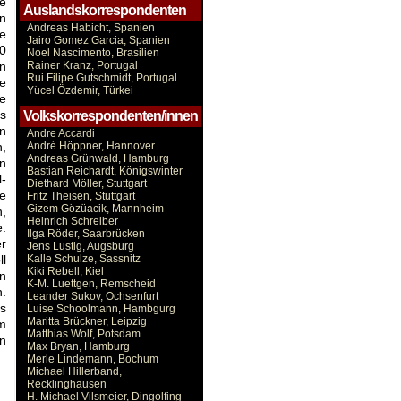
ie
Auslandskorrespondenten
n
Andreas Habicht, Spanien
he
Jairo Gomez Garcia, Spanien
20
Noel Nascimento, Brasilien
n
Rainer Kranz, Portugal
Rui Filipe Gutschmidt, Portugal
e
Yücel Özdemir, Türkei
e
s
Volkskorrespondenten/innen
en
Andre Accardi
,
André Höppner, Hannover
Andreas Grünwald, Hamburg
n
Bastian Reichardt, Königswinter
l-
Diethard Möller, Stuttgart
ge
Fritz Theisen, Stuttgart
Gizem Gözüacik, Mannheim
,
Heinrich Schreiber
e.
Ilga Röder, Saarbrücken
er
Jens Lustig, Augsburg
ll
Kalle Schulze, Sassnitz
Kiki Rebell, Kiel
en
K-M. Luettgen, Remscheid
n.
Leander Sukov, Ochsenfurt
s
Luise Schoolmann, Hambgurg
Maritta Brückner, Leipzig
em
Matthias Wolf, Potsdam
en
Max Bryan, Hamburg
Merle Lindemann, Bochum
Michael Hillerband,
Recklinghausen
H. Michael Vilsmeier, Dingolfing