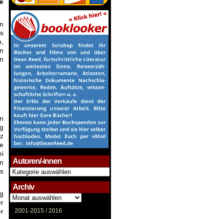
e
um
es
n,
on
n
en
ng
nz
ie
ei
Autoren/-innen
en
Autoren/-
es
innen
Archiv
eg
Archiv
r
er
2001-2015 /
2016