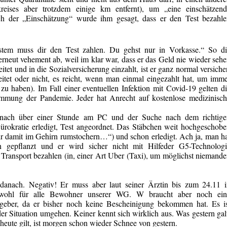
eises aber trotzdem einige
km
entfernt), um
„eine einschätzend
h der „Einschätzung“ wurde ihm gesagt, dass er den Test bezahle
ystem muss dir den Test zahlen. Du gehst nur in Vorkasse.“ So di
rneut vehement ab, weil im klar war, dass er das Geld nie wieder seh
itet und in die Sozialversicherung einzahlt, ist er ganz normal versiche
eitet oder nicht, es
reicht, wenn
man einmal eingezahlt
hat, um
imme
zu haben). Im Fall einer eventuellen Infektion mit
Covid-19 gelten
di
mmung der Pandemie. Jeder hat Anrecht auf kostenlose medizinisch
 nach über einer Stunde am PC und der Suche nach dem richtige
ürokratie erledigt, Test angeordnet. Das Stäbchen weit hochgeschob
mir damit im Gehirn rumstochern…“) und schon erledigt. Ach ja, man h
 gepflanzt und er wird sicher nicht mit Hilfeder G5-Technologi
n Transport bezahlen
(in, einer
Art Uber (Taxi), um möglichst niemand
 danach. Negativ! Er muss
aber laut
seiner
Ärztin bis
zum 24.11 i
t wohl für alle Bewohner unserer WG. W braucht aber noch ein
geber, da er bisher noch keine Bescheinigung bekommen hat. Es is
er Situation umgehen. Keiner kennt sich wirklich aus. Was gestern gal
 heute
gilt, ist
morgen schon wieder Schnee von gestern.