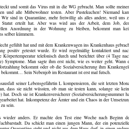
esteckt und somit das Virus mit in die WG gebracht. Man sollte meine
en und alle Mitbewohner testen. Aber Pustekuchen! Niemand kam
. Wir sind in Quarantäne, mehr freiwillig als alles andere, weil uns 
s Statut erteilt hat. Aber was wird aus der Arbeit, dem Job, de
iellen Anordnung in der Wohnung zu bleiben, bekommt man kei
ns selber kümmern.
lecht gefühlt hat und mit dem Krankenwagen ins Krankenhaus gebrac
ang positiv getestet wurde. Er wird regelmäßig kontaktiert und na
e Körpertemperatur telefonisch durch und berichtet über (4 Tage na
ne) Symptome. Man sagte ihm erst
nicht, wie
es weiter geht. Wann e
nfortzahlung bekommt oder ob die Sozialversicherung ihm Krankenge
xx% bekommt…
Sein Nebenjob im Restaurant ist
erst mal
futsch.
ausfall seiner Lebensgefährtin L kompensieren, die seit letzten Mon
man, dass sie nicht
wüssten, ob
man sie testen kann, solange sie kei
 hat. Doch sie ist Krankenversicherer (Sozialversicherungsnummer h
l gearbeitet hat. Inkompetenz der Ämter und ein Chaos in der Umsetzu
zu sein.
s wieder anders. Er machte den Test eine Woche nach Beginn de
 Nachbarstadt. Da schickt man einen jungen Mann, der ein
potenziell
h unter Quarantäne steht und nicht aus dem Haus darf, in einen ander