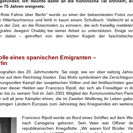
gefunden. Ich möchte damit an die historische Tat erinnern, di
or 75 Jahren ereignete.
e Rote Fahne über Berlin“ wurde zu einer der bekanntesten Fotos z
 Hitlerfaschismus und fehlt in kaum einem Schulbuch. Vielleicht ist 
 der Zeit, an die Rotarmisten zu erinnern, die sich freiwillig meldete
rafen Jewgeni Chaldej bei seiner Arbeit zu unterstützen. Einige v
en dabei – getroffen von den letzten Kugeln der faschistische
olle eines spanischen Emigranten –
lin
ografien des 20. Jahrhunderts: Sie zeigt, wie vor über siebzig Jahr
hne auf dem Reichstag hissten. Das Motiv symbolisiert die Zerschlagu
ungsvollen Kampf der sowjetischen Völker und der Antifaschisten ga
er dieser Helden war Francisco Ripoll, der sich als Freiwilliger in d
r bis zu seinem Tod im Jahr 2001 Mitglied der Kommunistischen Part
soll all jene Kämpfer ehren, die im Zweiten Weltkrieg ihr Leben gab
in einigen Ländern Europas zum Jahrestag des Kriegsendes ein weiter
Francisco Ripoll wurde an Bord eines Schiffes auf dem W
nach Cartagena geboren. Sein Vater war Offizier de
republikanischen Kriegsflotte. „Wir waren fünf Brüder. Vi