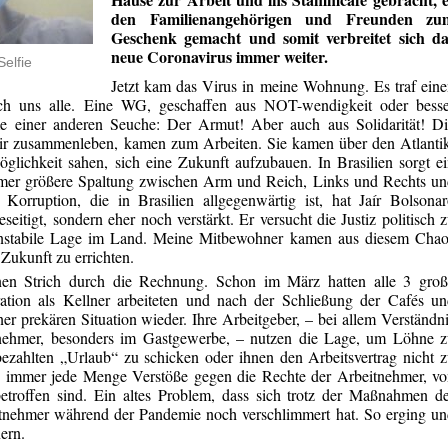
den Familienangehörigen und Freunden zu
Geschenk gemacht und somit verbreitet sich da
neue Coronavirus immer weiter.
Selfie
Jetzt kam das Virus in meine Wohnung. Es traf ein
h uns alle. Eine WG, geschaffen aus NOT-wendigkeit oder besse
 einer anderen Seuche: Der Armut! Aber auch aus Solidarität! Di
mir zusammenleben, kamen zum
Arbeiten
. Sie kamen über den Atlanti
öglichkeit sahen, sich eine Zukunft aufzubauen. In Brasilien sorgt e
 immer größere Spaltung zwischen Arm und Reich, Links und Rechts u
 Korruption, die in Brasilien allgegenwärtig ist, hat Jaír Bolsona
seitigt,
sondern eher noch verstärkt. Er versucht die Justiz politisch 
 instabile Lage im Land. Meine Mitbewohner kamen aus diesem Chao
 Zukunft zu errichten.
en Strich durch die Rechnung. Schon im März hatten alle 3 groß
ration als Kellner arbeiteten und nach der Schließung der Cafés u
iner prekären Situation wieder. Ihre
Arbeitgeber, –
bei allem Verständn
rnehmer, besonders im
Gastgewerbe, –
nutzen die Lage, um Löhne z
ezahlten „Urlaub“ zu schicken oder ihnen den Arbeitsvertrag nicht 
h
immer jede
Menge Verstöße gegen die Rechte der Arbeitnehmer, vo
betroffen sind. Ein altes Problem, dass
sich trotz
der Maßnahmen de
tnehmer während
der Pandemie noch verschlimmert hat. So erging u
ern.