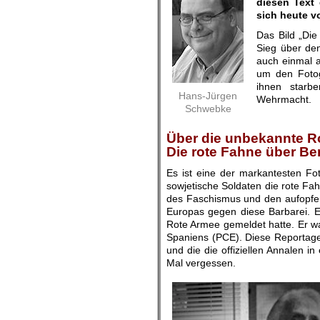
diesen Text 
sich heute v
Das Bild „Di
Sieg über den
auch einmal an
um den Fotog
ihnen starb
Hans-Jürgen
Wehrmacht.
Schwebke
.
.
Über die unbekannte R
Die rote Fahne über Ber
Es ist eine der markantesten Fot
sowjetische Soldaten die rote Fa
des Faschismus und den aufopfer
Europas gegen diese Barbarei. Ein
Rote Armee gemeldet hatte. Er wa
Spaniens (PCE). Diese Reportage 
und die die offiziellen Annalen 
Mal vergessen.