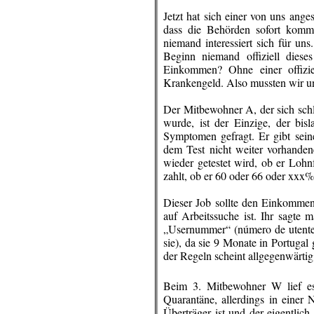
Jetzt hat sich einer von uns ang
dass die Behörden sofort komm
niemand interessiert sich für uns
Beginn niemand offiziell diese
Einkommen? Ohne einer offiz
Krankengeld. Also mussten wir u
Der Mitbewohner A, der sich sch
wurde, ist der
Einzige
, der
bisl
Symptomen gefragt. Er gibt sein
dem Test nicht weiter vorhande
wieder getestet wird, ob er Loh
zahlt, ob er 60 oder 66 oder x
Dieser Job sollte den Einkommens
auf Arbeitssuche ist. Ihr sagte 
„Usernummer“ (número de utente)
sie), da sie 9 Monate in Portuga
der
Regeln scheint
allgegenwärtig 
Beim 3.
Mitbewohner W
lief e
Quarantäne, allerdings in einer
Überträger ist und der eigentlic