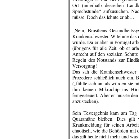
Ort (innerhalb
desselben
Landkr
Sprechstunde“ aufzusuchen. Nac
müsse. Doch das lehnte er ab…
„Nein, Brasiliens Gesundheitss
Krankenschwester. W lehnte das e
würde. Da er aber in Portugal arbe
(übrigens für alle Zeit, ob er arb
Anrecht auf den sozialen Schutz 
Regeln des Notstands zur Eindä
Versorgung!
Das sah die Krankenschwester
Prozedere schließlich
auch ein. B
(„fühlte sich an, als würden sie 
ihm keinen Mikrochip ins Hirn
ferngesteuert. Aber er musste de
anzustecken).
Sein Testergebnis kam am Tag
Quarantäne bleiben. Dies gil
Krankmeldung für seinen Arbeit
chaotisch, wie die Behörden mit d
das gilt heute nicht mehr und was