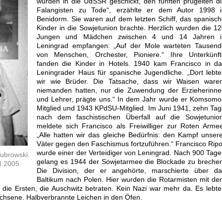
wurden in die UdSSR geschickt, den fünften prügelten d
Falangisten zu Tode“, erzählte er dem Autor 1998 i
Benidorm. Sie waren auf dem letzten Schiff, das spanisc
Kinder in die Sowjetunion brachte. Herzlich wurden die 1
Jungen und Mädchen zwischen 4 und 14 Jahren i
Leningrad empfangen: „Auf der Mole warteten Tausend
von Menschen, Orchester, Pioniere.“ Ihre Unterkünft
fanden die Kinder in Hotels. 1940 kam Francisco in da
Leningrader Haus für spanische Jugendliche. „Dort lebt
wir wie Brüder. Die Tatsache, dass wir Waisen waren
niemanden hatten, nur die Zuwendung der Erzieherinne
und Lehrer, prägte uns.“ In dem Jahr wurde er Komsomo
Mitglied und 1943 KPdSU-Mitglied. Im Juni 1941, zehn Ta
nach dem faschistischen Überfall auf die Sowjetunion
meldete sich Francisco als Freiwilliger zur Roten Arme
„Alle hatten wir das gleiche Bedürfnis: den Kampf unser
Väter gegen den Faschismus fortzuführen.“ Francisco Ripo
wurde einer der Verteidiger von Leningrad. Nach 900 Tag
Dubrowski.
gelang es 1944 der Sowjetarmee die Blockade zu breche
4.2005.
Die Division, der er angehörte, marschierte über da
Baltikum nach Polen. Hier wurden die Rotarmisten mit d
n die Ersten, die Auschwitz betraten. Kein Nazi war mehr da. Es lebt
chsene. Halbverbrannte Leichen in den Öfen.