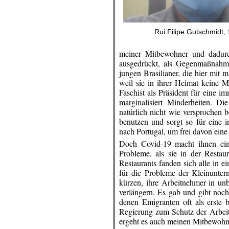
Rui Filipe Gutschmidt,
meiner Mitbewohner und dadurc
ausgedrückt, als Gegenmaßnahme
jungen
Brasilianer, die
hier mit 
weil sie in ihrer Heimat keine M
Faschist als Präsident für eine
marginalisiert Minderheiten. Die
natürlich
nicht wie
versprochen be
benutzen und sorgt so für eine
nach Portugal, um frei davon eine
Doch Covid-19 macht ihnen ein
Probleme, als sie in der Restau
Restaurants fanden sich alle in e
für die Probleme der Kleinunte
kürzen, ihre Arbeitnehmer in unb
verlängern. Es
gab und
gibt noc
denen Emigranten oft als erste 
Regierung zum Schutz der
Arbei
ergeht es auch meinen Mitbewohn