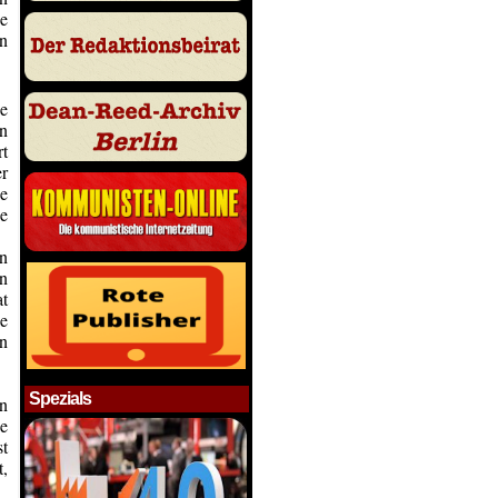
e
n
e
en
rt
r
e
e
n
en
at
e
en
Spezials
n
e
t
t,