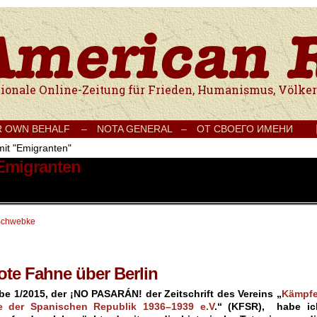
e Onlinezeitung für Frieden, Humanismus, Völkerverständigung und Kul
R OWN BEHALF –
NOTA GENERAL –
ОТ СВОЕГО ИМЕНИ
mit "Emigranten"
 Emigranten
Schwebke
rote Fahne über Berlin
abe 1/2015, der ¡NO PASARÁN!
der Zeitschrift des Vereins „
Kämpfe
 der Spanischen Republik 1936–1939 e.V
.“ (KFSR), habe ic