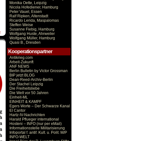
Monika Oette, Leipzig
Nicola Hofediener, Hamburg
Peter Vauel, Essen
Ralf Ripken, Altenstadt
e
Ricardo Lerida, Maspalomas
Steffen Weise
Susanne Fiebig, Hamburg
t
Wolfgang Huste, Ahrweiler
Wolfgang Müller, Hamburg
Quasi B., Dresden
Kooperationspartner
Antikrieg.com
Arbeit-Zukunft
ANF NEWS
Berlin Bulletin by Victor Grossman
BIP jetzt BLOG
Dean-Reed-Archiv-Berlin
Der Stachel Leipzig
Die Freiheitsliebe
Die Welt vor 50 Jahren
Einheit-ML
EINHEIT & KAMPF
Egers Worte – Der Schwarze Kanal
g
El Cantor
Hartz-IV-Nachrichten
h
Harald Pflueger international
n
Hosteni – INFO (nur per eMail)
n
Informationsstelle Militarisierung
Infoportal f. antif. Kult. u. Polit. M/P
h
INFO-WELT
s