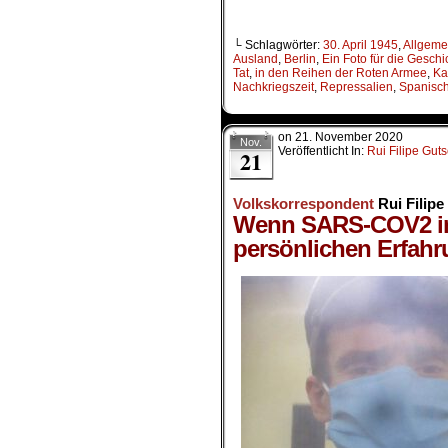
└ Schlagwörter:
30. April 1945
,
Allgeme
Ausland
,
Berlin
,
Ein Foto für die Geschi
Tat
,
in den Reihen der Roten Armee
,
Ka
Nachkriegszeit
,
Repressalien
,
Spanisch
on
21. November 2020
Nov.
Veröffentlicht In:
Rui Filipe Gut
21
Volkskorrespondent
Rui Filip
Wenn SARS-COV2 in
persönlichen Erfahr