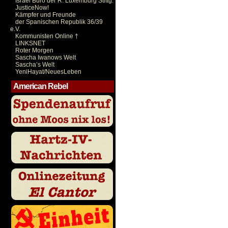
Israel Büro der R. Luxemburg Stiftg.
JusticeNow!
Kämpfer und Freunde
der Spanischen Republik 36/39
e.V.
Kommunisten Online †
LINKSNET
Roter Morgen
Sascha Iwanows Welt
Sascha’s Welt
YeniHayat/NeuesLeben
American Rebel