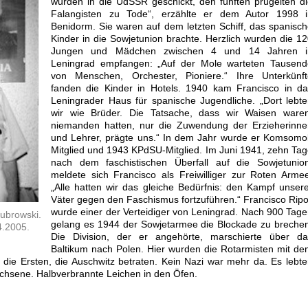
wurden in die UdSSR geschickt, den fünften prügelten d
Falangisten zu Tode“, erzählte er dem Autor 1998 i
Benidorm. Sie waren auf dem letzten Schiff, das spanisc
Kinder in die Sowjetunion brachte. Herzlich wurden die 1
Jungen und Mädchen zwischen 4 und 14 Jahren i
Leningrad empfangen: „Auf der Mole warteten Tausend
von Menschen, Orchester, Pioniere.“ Ihre Unterkünft
fanden die Kinder in Hotels. 1940 kam Francisco in da
Leningrader Haus für spanische Jugendliche. „Dort lebt
wir wie Brüder. Die Tatsache, dass wir Waisen waren
niemanden hatten, nur die Zuwendung der Erzieherinne
und Lehrer, prägte uns.“ In dem Jahr wurde er Komsomo
Mitglied und 1943 KPdSU-Mitglied. Im Juni 1941, zehn Ta
nach dem faschistischen Überfall auf die Sowjetunion
meldete sich Francisco als Freiwilliger zur Roten Arme
„Alle hatten wir das gleiche Bedürfnis: den Kampf unser
Väter gegen den Faschismus fortzuführen.“ Francisco Ripo
wurde einer der Verteidiger von Leningrad. Nach 900 Tag
Dubrowski.
gelang es 1944 der Sowjetarmee die Blockade zu breche
4.2005.
Die Division, der er angehörte, marschierte über da
Baltikum nach Polen. Hier wurden die Rotarmisten mit d
n die Ersten, die Auschwitz betraten. Kein Nazi war mehr da. Es lebt
chsene. Halbverbrannte Leichen in den Öfen.