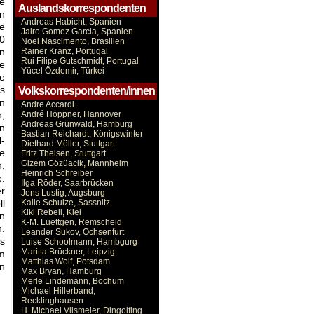
ie
Auslandskorrespondenten
n
Andreas Habicht, Spanien
he
Jairo Gomez Garcia, Spanien
20
Noel Nascimento, Brasilien
n
Rainer Kranz, Portugal
Rui Filipe Gutschmidt, Portugal
e
Yücel Özdemir, Türkei
e
s
Volkskorrespondenten/innen
en
Andre Accardi
,
André Höppner, Hannover
Andreas Grünwald, Hamburg
n
Bastian Reichardt, Königswinter
l-
Diethard Möller, Stuttgart
ge
Fritz Theisen, Stuttgart
Gizem Gözüacik, Mannheim
,
Heinrich Schreiber
e.
Ilga Röder, Saarbrücken
er
Jens Lustig, Augsburg
ll
Kalle Schulze, Sassnitz
Kiki Rebell, Kiel
en
K-M. Luettgen, Remscheid
n.
Leander Sukov, Ochsenfurt
s
Luise Schoolmann, Hambgurg
Maritta Brückner, Leipzig
em
Matthias Wolf, Potsdam
en
Max Bryan, Hamburg
Merle Lindemann, Bochum
Michael Hillerband,
Recklinghausen
H. Michael Vilsmeier, Dingolfing