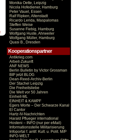
Monika Oette, Leipzig
Nicola Hofediener, Hamburg
Peter Vauel, Essen
Ralf Ripken, Altenstadt
e
Ricardo Lerida, Maspalomas
Steffen Weise
Susanne Fiebig, Hamburg
t
Wolfgang Huste, Ahrweiler
Wolfgang Müller, Hamburg
Quasi B., Dresden
Kooperationspartner
Antikrieg.com
Arbeit-Zukunft
ANF NEWS
Berlin Bulletin by Victor Grossman
BIP jetzt BLOG
Dean-Reed-Archiv-Berlin
Der Stachel Leipzig
Die Freiheitsliebe
Die Welt vor 50 Jahren
Einheit-ML
EINHEIT & KAMPF
Egers Worte – Der Schwarze Kanal
El Cantor
Hartz-IV-Nachrichten
Harald Pflueger international
Hosteni – INFO (nur per eMail)
Informationsstelle Militarisierung
Infoportal f. antif. Kult. u. Polit. M/P
INFO-WELT