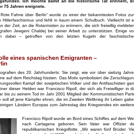
gefunden. Ich möchte damit an die historische Tat erinnern, di
or 75 Jahren ereignete.
e Rote Fahne über Berlin“ wurde zu einer der bekanntesten Fotos z
 Hitlerfaschismus und fehlt in kaum einem Schulbuch. Vielleicht ist 
 der Zeit, an die Rotarmisten zu erinnern, die sich freiwillig meldete
rafen Jewgeni Chaldej bei seiner Arbeit zu unterstützen. Einige v
en dabei – getroffen von den letzten Kugeln der faschistische
olle eines spanischen Emigranten –
lin
ografien des 20. Jahrhunderts: Sie zeigt, wie vor über siebzig Jahr
hne auf dem Reichstag hissten. Das Motiv symbolisiert die Zerschlagu
ungsvollen Kampf der sowjetischen Völker und der Antifaschisten ga
er dieser Helden war Francisco Ripoll, der sich als Freiwilliger in d
r bis zu seinem Tod im Jahr 2001 Mitglied der Kommunistischen Part
soll all jene Kämpfer ehren, die im Zweiten Weltkrieg ihr Leben gab
in einigen Ländern Europas zum Jahrestag des Kriegsendes ein weiter
Francisco Ripoll wurde an Bord eines Schiffes auf dem W
nach Cartagena geboren. Sein Vater war Offizier de
republikanischen Kriegsflotte. „Wir waren fünf Brüder. Vi