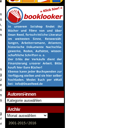
e
um
es
n,
on
n
en
ng
nz
ie
ei
Autoren/-innen
en
Autoren/-
es
innen
Archiv
eg
Archiv
r
er
2001-2015 /
2016