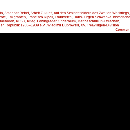
in
,
AmericanRebel
,
Arbeit Zukunft
,
auf den Schlachtfeldern des Zweiten Weltkriegs
,
chte
,
Emigranten
,
Francisco Ripoll
,
Frankreich
,
Hans-Jürgen Schwebke
,
historisch
meraden
,
KFSR
,
Krieg
,
Leningrader Kinderheim
,
Marineschule in Astrachan
,
en Republik 1936–1939 e.V.
,
Wladimir Dubrowski
,
XV. Freiwilligen-Division
Commen