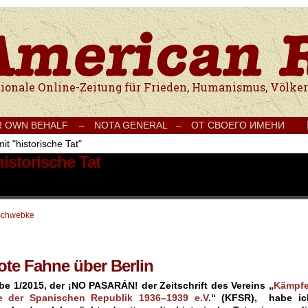
e Onlinezeitung für Frieden, Humanismus, Völkerverständigung und Kul
R OWN BEHALF –
NOTA GENERAL –
ОТ СВОЕГО ИМЕНИ
it "historische Tat"
historische Tat
Schwebke
rote Fahne über Berlin
abe 1/2015, der ¡NO PASARÁN!
der Zeitschrift des Vereins „
Kämpfe
 der Spanischen Republik 1936–1939 e.V
.“ (KFSR), habe ic