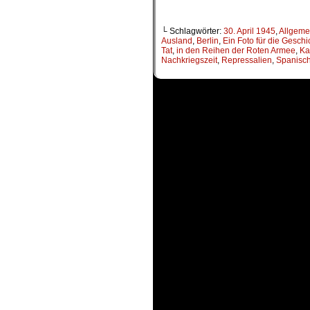
└ Schlagwörter:
30. April 1945
,
Allgeme
Ausland
,
Berlin
,
Ein Foto für die Geschi
Tat
,
in den Reihen der Roten Armee
,
Ka
Nachkriegszeit
,
Repressalien
,
Spanisch