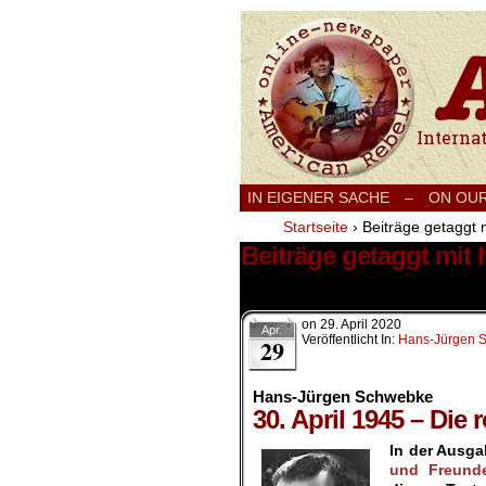
International
IN EIGENER SACHE
–
ON OU
Startseite
›
Beiträge getaggt m
Beiträge getaggt mit 
1 Ergebnis.
on
29. April 2020
Apr.
Veröffentlicht In:
Hans-Jürgen 
29
Hans-Jürgen Schwebke
30. April 1945 – Die 
In der Ausg
und Freunde