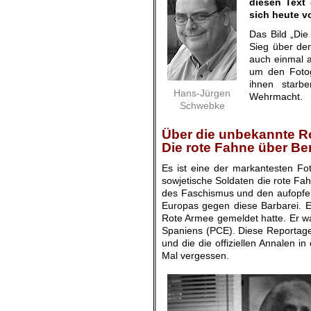
diesen Text 
sich heute v
Das Bild „Di
Sieg über den
auch einmal an
um den Fotog
ihnen starb
Hans-Jürgen
Wehrmacht.
Schwebke
.
.
Über die unbekannte R
Die rote Fahne über Ber
Es ist eine der markantesten Fot
sowjetische Soldaten die rote Fa
des Faschismus und den aufopfer
Europas gegen diese Barbarei. Ein
Rote Armee gemeldet hatte. Er wa
Spaniens (PCE). Diese Reportage 
und die die offiziellen Annalen 
Mal vergessen.