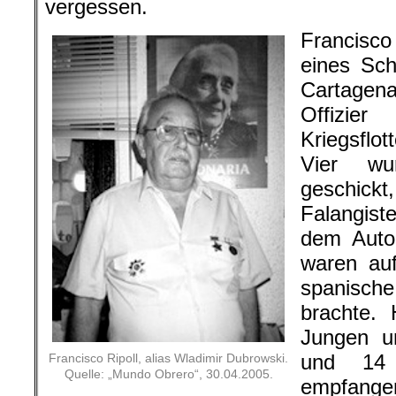
vergessen.
Francisc
eines Sc
Cartagena
Offizier
Kriegsflot
Vier w
geschickt,
Falangist
dem Auto
waren auf
spanische
brachte. 
Jungen u
und 14 
Francisco Ripoll, alias Wladimir Dubrowski.
Quelle: „Mundo Obrero“, 30.04.2005.
empfangen