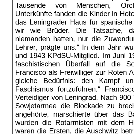
Tausende von Menschen, Orches
Unterkünfte fanden die Kinder in Hot
das Leningrader Haus für spanische 
wir wie Brüder. Die Tatsache, 
niemanden hatten, nur die Zuwendu
Lehrer, prägte uns.“ In dem Jahr w
und 1943 KPdSU-Mitglied. Im Juni 
faschistischen Überfall auf die S
Francisco als Freiwilliger zur Roten 
gleiche Bedürfnis: den Kampf u
Faschismus fortzuführen.“ Francisc
Verteidiger von Leningrad. Nach 900
Sowjetarmee die Blockade zu brech
angehörte, marschierte über das B
wurden die Rotarmisten mit dem Hol
waren die Ersten, die Auschwitz bet