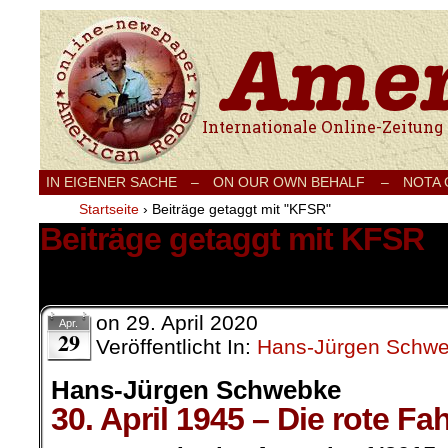
Internationale Onlinezeitung für Frieden
IN EIGENER SACHE
–
ON OUR OWN BEHALF –
NOTA
Startseite
›
Beiträge getaggt mit "KFSR"
Beiträge getaggt mit KFSR
1 Ergebnis.
on
29. April 2020
Apr.
29
Veröffentlicht In:
Hans-Jürgen Schw
Hans-Jürgen Schwebke
30. April 1945 – Die rote Fa