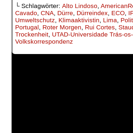
└ Schlagwörter:
Alto Lindoso
,
AmericanR
Cavado
,
CNA
,
Dürre
,
Dürreindex
,
ECO
,
I
Umweltschutz
,
Klimaaktivistin
,
Lima
,
Poli
Portugal
,
Roter Morgen
,
Rui Cortes
,
Sta
Trockenheit
,
UTAD-Universidade Trás-os-
Volkskorrespondenz