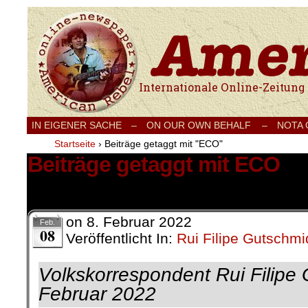
Internationale Onlinezeitung für Frieden
IN EIGENER SACHE
–
ON OUR OWN BEHALF –
NOTA
Startseite
›
Beiträge getaggt mit "ECO"
Beiträge getaggt mit ECO
1 Ergebnis.
on
8. Februar 2022
Feb.
08
Veröffentlicht In:
Rui Filipe Gutschmi
Volkskorrespondent Rui Filipe 
Februar 2022