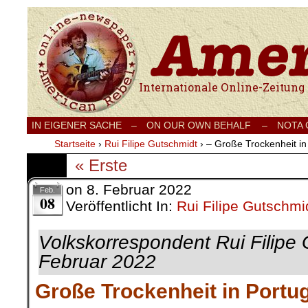
Internationale Onlinezeitung für Frieden
IN EIGENER SACHE
–
ON OUR OWN BEHALF –
NOTA
Startseite
›
Rui Filipe Gutschmidt
›
– Große Trockenheit in
« Erste
on
8. Februar 2022
Feb.
08
Veröffentlicht In:
Rui Filipe Gutschmi
Volkskorrespondent Rui Filipe 
Februar 2022
Große Trockenheit in Portu