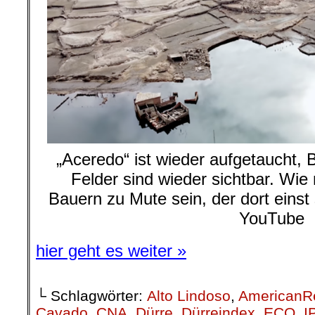
„Aceredo“ ist wieder aufgetaucht, 
Felder sind wieder sichtbar. Wi
Bauern zu Mute sein, der dort einst s
YouTube
hier geht es weiter »
└ Schlagwörter:
Alto Lindoso
,
AmericanR
Cavado
,
CNA
,
Dürre
,
Dürreindex
,
ECO
,
I