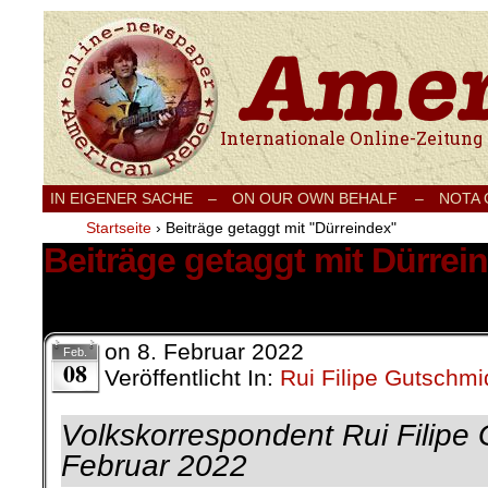
Internationale Onlinezeitung für Frieden
IN EIGENER SACHE
–
ON OUR OWN BEHALF –
NOTA
Startseite
›
Beiträge getaggt mit "Dürreindex"
Beiträge getaggt mit Dürrei
1 Ergebnis.
on
8. Februar 2022
Feb.
08
Veröffentlicht In:
Rui Filipe Gutschmi
Volkskorrespondent Rui Filipe 
Februar 2022