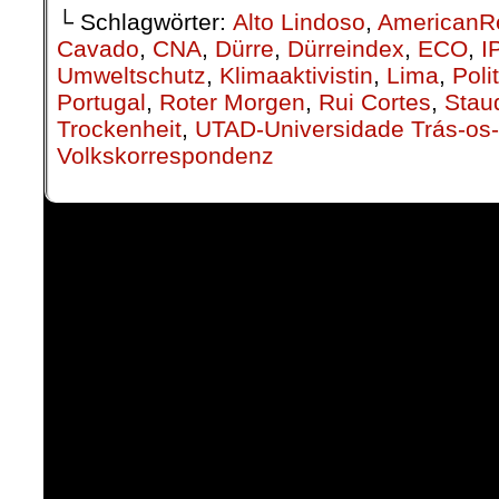
└ Schlagwörter:
Alto Lindoso
,
AmericanR
Cavado
,
CNA
,
Dürre
,
Dürreindex
,
ECO
,
I
Umweltschutz
,
Klimaaktivistin
,
Lima
,
Poli
Portugal
,
Roter Morgen
,
Rui Cortes
,
Sta
Trockenheit
,
UTAD-Universidade Trás-os-
Volkskorrespondenz