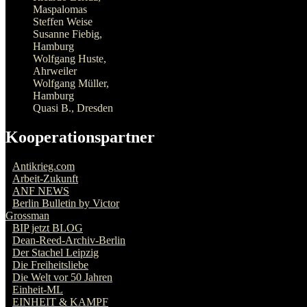
Maspalomas
Steffen Weise
Susanne Fiebig,
Hamburg
Wolfgang Huste,
Ahrweiler
Wolfgang Müller,
Hamburg
Quasi B., Dresden
Kooperationspartner
Antikrieg.com
Arbeit-Zukunft
ANF NEWS
Berlin Bulletin by Victor
Grossman
BIP jetzt BLOG
Dean-Reed-Archiv-Berlin
Der Stachel Leipzig
Die Freiheitsliebe
Die Welt vor 50 Jahren
Einheit-ML
EINHEIT & KAMPF