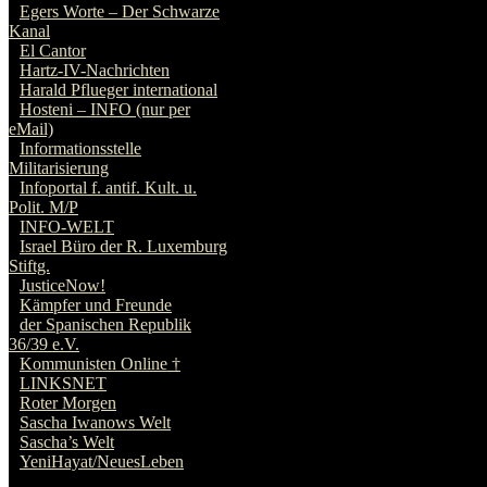
Egers Worte – Der Schwarze
Kanal
El Cantor
Hartz-IV-Nachrichten
Harald Pflueger international
Hosteni – INFO (nur per
eMail)
Informationsstelle
Militarisierung
Infoportal f. antif. Kult. u.
Polit. M/P
INFO-WELT
Israel Büro der R. Luxemburg
Stiftg.
JusticeNow!
Kämpfer und Freunde
der Spanischen Republik
36/39 e.V.
Kommunisten Online †
LINKSNET
Roter Morgen
Sascha Iwanows Welt
Sascha’s Welt
YeniHayat/NeuesLeben