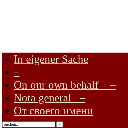
In eigener Sache
Internationale Onlinezeitung für Frieden, Humanismus, Völkerverstä
–
On our own behalf –
Nota general –
От своего имени
»