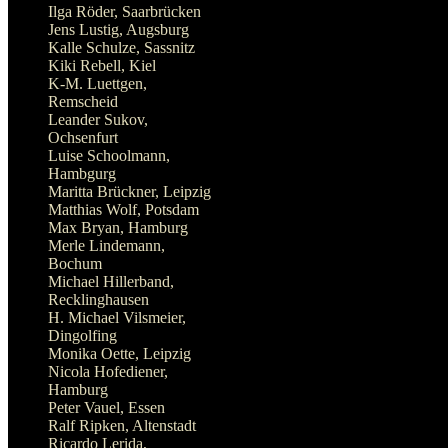
Ilga Röder, Saarbrücken
Jens Lustig, Augsburg
Kalle Schulze, Sassnitz
Kiki Rebell, Kiel
K-M. Luettgen,
Remscheid
Leander Sukov,
Ochsenfurt
Luise Schoolmann,
Hambgurg
Maritta Brückner, Leipzig
Matthias Wolf, Potsdam
Max Bryan, Hamburg
Merle Lindemann,
Bochum
Michael Hillerband,
Recklinghausen
H. Michael Vilsmeier,
Dingolfing
Monika Oette, Leipzig
Nicola Hofediener,
Hamburg
Peter Vauel, Essen
Ralf Ripken, Altenstadt
Ricardo Lerida,