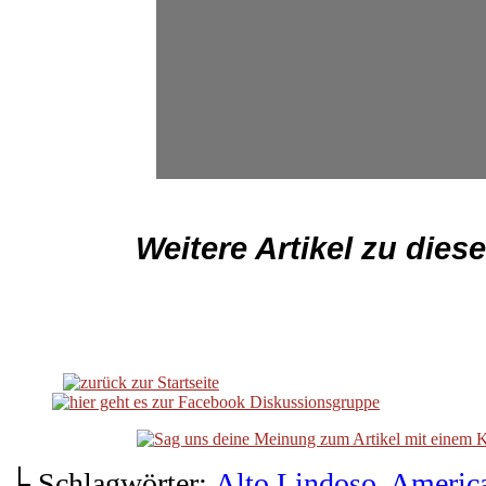
.
Weitere Artikel zu die
.
└ Schlagwörter:
Alto Lindoso
,
Americ