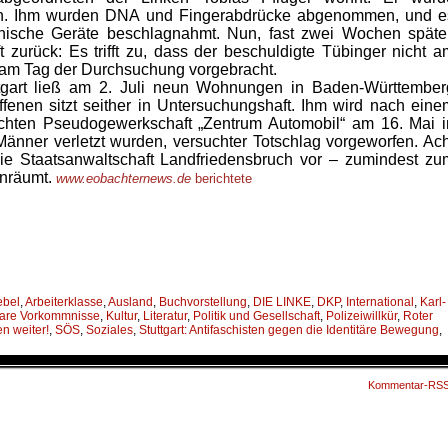
n. Ihm wurden DNA und Fingerabdrücke abgenommen, und e
nische Geräte beschlagnahmt. Nun, fast zwei Wochen später
t zurück: Es trifft zu, dass der beschuldigte Tübinger nicht a
n am Tag der Durchsuchung vorgebracht.
ttgart ließ am 2. Juli neun Wohnungen in Baden-Württember
ffenen sitzt seither in Untersuchungshaft. Ihm wird nach eine
rechten Pseudogewerkschaft „Zentrum Automobil“ am 16. Mai i
Männer verletzt wurden, versuchter Totschlag vorgeworfen. Ach
die Staatsanwaltschaft Landfriedensbruch vor – zumindest zu
inräumt.
www.eobachternews.de
berichtete
ebel
,
Arbeiterklasse
,
Ausland
,
Buchvorstellung
,
DIE LINKE
,
DKP
,
International
,
Karl-
are Vorkommnisse
,
Kultur
,
Literatur
,
Politik und Gesellschaft
,
Polizeiwillkür
,
Roter
 weiter!
,
SÖS
,
Soziales
,
Stuttgart: Antifaschisten gegen die Identitäre Bewegung
,
Kommentar-RS