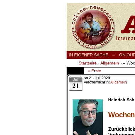
International
IN EIGENER SACHE
–
ON OU
Startseite
›
Allgemein
›
– Woc
« Erste
on
21. Juli 2020
Juli
Veröffentlicht In:
Allgemein
21
Heinrich Sch
.
Wochenr
.
Zurückblick
Vorkommnis