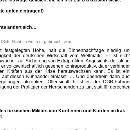
te unten eintragen!)
hts ändert sich…
DGB: Nicht da wenn er gebraucht wird.
zt festgelegten Höhe, hält die Binnennachfrage niedrig un
igkeit der deutschen Wirtschaft vom Weltmarkt. Er ist nicht
hnwucher zur Sicherung von Extraprofiten. Angesichts der aktuel
er volkswirtschaftlich gesehen kontraproduktiv, da er verhindert
en Kräften aus der Krise herauswachsen kann. Es ist ein
 auf diesen Kuhhandel einlässt. … Und 0bendrein dann auc
gelungen akzeptiert. Offensichtlich ist es der DGB-Führun
digung der Profitgier der Herrschenden zu tun, statt für gerechte
des türkischen Militärs von Kurdinnen und Kurden im Irak
t