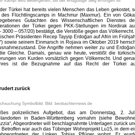
r Kampf wird weitergehen, bis der endgültige Sieg errungen ist“
k der Türkei hat bereits vielen Menschen das Leben gekostet, s
 des Flüchtlingscamps in Machmur (Maxmur). Ein von Göka
gegebenes Gutachten des Wissenschaftlichen Dienstes de
perationen der Türkei gegen PKK-Stellungen im Nordirak au
– 3000 – 057/20) bestätigt, die Verstöße gegen das Völkerrecht.
ürkischen Präsidenten Recep Tayyip Erdoğan auf Afrin im Frühjah
“) sowie seinem Einmarsch in Rojava im Oktober 2019 herrsch
Ausnahmezustand. Die Angriffe nehmen weiter zu und Erdoğan
t die Gleiche. Damals, genau wie heute, verstößt die türkisch
rungen von Kurden vorsätzlich gegen Völkerrecht. Und gena
ahres ist die Bezugnahme auf das Recht der Türkei au
 rudert zurück
chsuchung Symbolbild. Bild: beobachternews.de
es polizeiliches Aufgebot, das am Donnerstag, 2. Juli
andorten in Baden-Württemberg vornahm (siehe Bewohne
azzia“, Abgeordneter will beschlagnahmte Unterlagen zurück un
. Betroffen war auch das Tübinger Wohnprojekt Lu15, in dem ei
sabgeordneten der Linken Tobias Pflüger wohnt. Er wurd