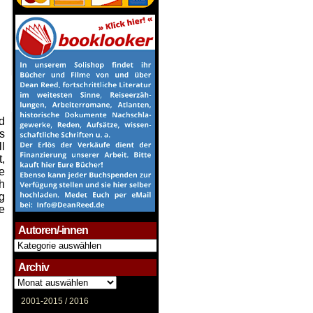
d
s
l
,
e
h
g
re
Autoren/-innen
Autoren/-
innen
Archiv
Archiv
2001-2015 /
2016