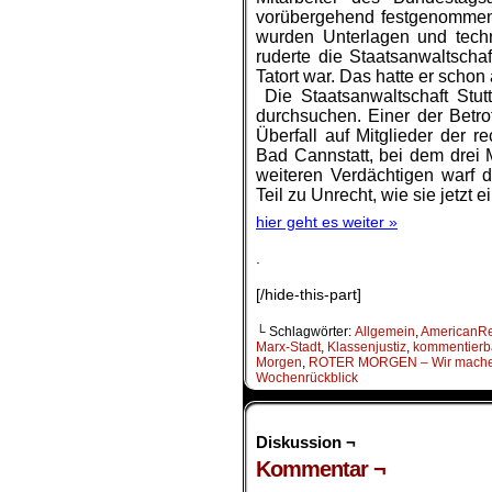
vorübergehend festgenomme
wurden Unterlagen und tech
ruderte die Staatsanwaltschaf
Tatort war. Das hatte er scho
..
Die Staatsanwaltschaft Stu
durchsuchen. Einer der Betro
Überfall auf Mitglieder der 
Bad Cannstatt, bei dem drei 
weiteren Verdächtigen warf 
Teil zu Unrecht, wie sie jetzt e
hier geht es weiter »
.
[/hide-this-part]
└ Schlagwörter:
Allgemein
,
AmericanR
Marx-Stadt
,
Klassenjustiz
,
kommentierb
Morgen
,
ROTER MORGEN – Wir machen
Wochenrückblick
Diskussion ¬
Kommentar ¬