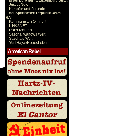
Israel Büro der R. Luxemburg Stiftg.
JusticeNow!
Kämpfer und Freunde
der Spanischen Republik 36/39
e.V.
Kommunisten Online †
LINKSNET
Roter Morgen
Sascha Iwanows Welt
Sascha’s Welt
YeniHayat/NeuesLeben
American Rebel