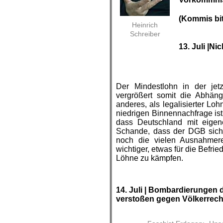
.
(Kommis bit
Heinrich
Schreiber
13. Juli |
Nic
Der Mindestlohn in der jet
vergrößert somit die Abhäng
anderes, als legalisierter Lo
niedrigen Binnennachfrage ist 
dass Deutschland mit eigen
Schande, dass der DGB sich
noch die vielen Ausnahmere
wichtiger, etwas für die Befrie
Löhne zu kämpfen.
.
.
14. Juli | Bombardierungen 
verstoßen gegen Völkerrech