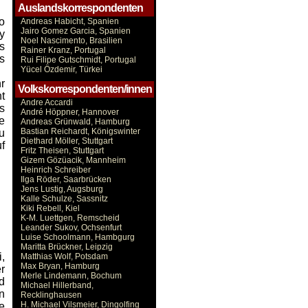
Auslandskorrespondenten
o
Andreas Habicht, Spanien
Jairo Gomez Garcia, Spanien
y
Noel Nascimento, Brasilien
s
Rainer Kranz, Portugal
s
Rui Filipe Gutschmidt, Portugal
Yücel Özdemir, Türkei
r
Volkskorrespondenten/innen
t
Andre Accardi
s
André Höppner, Hannover
e
Andreas Grünwald, Hamburg
Bastian Reichardt, Königswinter
u
Diethard Möller, Stuttgart
f
Fritz Theisen, Stuttgart
Gizem Gözüacik, Mannheim
Heinrich Schreiber
Ilga Röder, Saarbrücken
Jens Lustig, Augsburg
Kalle Schulze, Sassnitz
Kiki Rebell, Kiel
K-M. Luettgen, Remscheid
Leander Sukov, Ochsenfurt
Luise Schoolmann, Hambgurg
Maritta Brückner, Leipzig
,
Matthias Wolf, Potsdam
Max Bryan, Hamburg
r
Merle Lindemann, Bochum
d
Michael Hillerband,
n
Recklinghausen
H. Michael Vilsmeier, Dingolfing
e