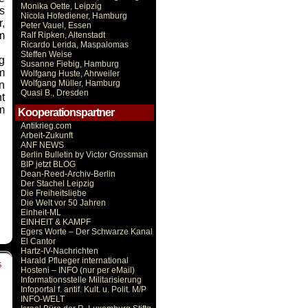
Monika Oette, Leipzig
s
Nicola Hofediener, Hamburg
,
Peter Vauel, Essen
m
Ralf Ripken, Altenstadt
Ricardo Lerida, Maspalomas
Steffen Weise
g
Susanne Fiebig, Hamburg
m
Wolfgang Huste, Ahrweiler
Wolfgang Müller, Hamburg
n
Quasi B., Dresden
t
m
Kooperationspartner
Antikrieg.com
Arbeit-Zukunft
ANF NEWS
Berlin Bulletin by Victor Grossman
BIP jetzt BLOG
Dean-Reed-Archiv-Berlin
Der Stachel Leipzig
Die Freiheitsliebe
Die Welt vor 50 Jahren
Einheit-ML
EINHEIT & KAMPF
Egers Worte – Der Schwarze Kanal
El Cantor
Hartz-IV-Nachrichten
Harald Pflueger international
S
Hosteni – INFO (nur per eMail)
Informationsstelle Militarisierung
Infoportal f. antif. Kult. u. Polit. M/P
INFO-WELT