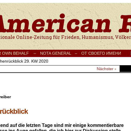
e Onlinezeitung für Frieden, Humanismus, Völkerverständigung und Kul
R OWN BEHALF –
NOTA GENERAL –
ОТ СВОЕГО ИМЕНИ
henrückblick 29. KW 2020
Nächster ›
reiber
ückblick
end auf die letzten Tage sind mir einige
kommentierbare
se ins Auge gefallen,
die ich hier zur Diskussion stelle.