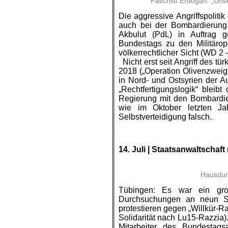
Faschist Erdogan: „Unse
Die aggressive Angriffspoliti
auch bei der Bombardierung
Akbulut (PdL) in Auftrag 
Bundestags zu den Militäro
völkerrechtlicher Sicht (WD 2 
..
Nicht erst seit Angriff des t
2018 („Operation Olivenzweig
in Nord- und Ostsyrien der 
„Rechtfertigungslogik“ bleib
Regierung mit den Bombardie
wie im Oktober letzten J
Selbstverteidigung falsch.
.
.
.
14. Juli | Staatsanwaltschaft
Hausdur
Tübingen: Es war ein groß
Durchsuchungen an neun St
protestieren gegen „Willkür-R
Solidarität nach Lu15-Razzia)
Mitarbeiter des Bundestag