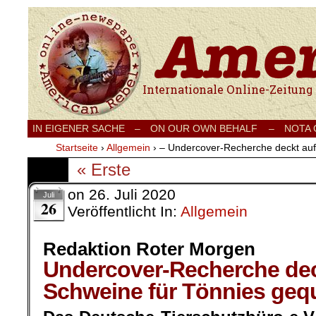
Internationale Onlinezeitung für Frieden
IN EIGENER SACHE
–
ON OUR OWN BEHALF –
NOTA
Startseite
›
Allgemein
›
– Undercover-Recherche deckt auf
« Erste
on
26. Juli 2020
Juli
26
Veröffentlicht In:
Allgemein
Redaktion Roter Morgen
Undercover-Recherche dec
Schweine für Tönnies gequ