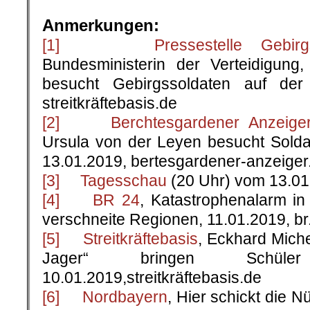
.
Anmerkungen:
[1]
Pressestelle Gebirgsjä
Bundesministerin der Verteidigung
besucht Gebirgssoldaten auf der
streitkräftebasis.de
[2]
Berchtesgardener Anzeige
Ursula von der Leyen besucht Sold
13.01.2019, bertesgardener-anzeiger
[3]
Tagesschau
(20 Uhr) vom 13.01
[4]
BR 24
, Katastrophenalarm i
verschneite Regionen, 11.01.2019, br
[5]
Streitkräftebasis
, Eckhard Mich
Jager“ bringen Schüler
10.01.2019,streitkräftebasis.de
[6]
Nordbayern
, Hier schickt die 