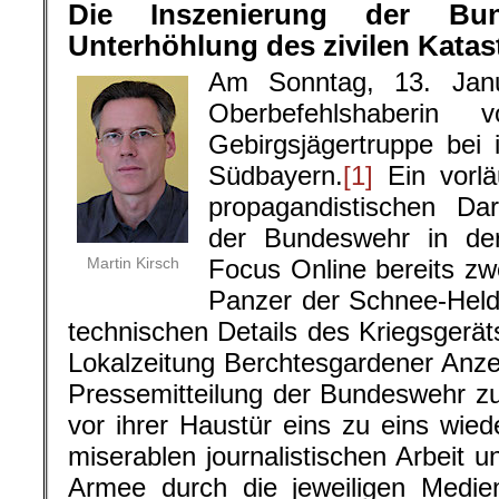
Die Inszenierung der Bu
Unterhöhlung des zivilen Kata
Am Sonntag, 13. Jan
Oberbefehlshaberi
Gebirgsjägertruppe bei
Südbayern.
[1]
Ein vorlä
propagandistischen Dar
der Bundeswehr in de
Martin Kirsch
Focus Online bereits zw
Panzer der Schnee-Helde
technischen Details des Kriegsgeräts
Lokalzeitung Berchtesgardener Anzei
Pressemitteilung der Bundeswehr z
vor ihrer Haustür eins zu eins wie
miserablen journalistischen Arbeit u
Armee durch die jeweiligen Medie