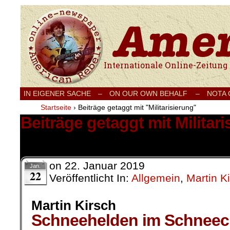
Internationale Onlinezeitung für Frieden
IN EIGENER SACHE
–
ON OUR OWN BEHALF –
NOTA
Startseite
›
Beiträge getaggt mit "Militarisierung"
Beiträge getaggt mit Militar
1 Ergebnis.
on
22. Januar 2019
Jan.
22
Veröffentlicht In:
Allgemein
,
Martin K
Martin Kirsch
Schneehelden im Schnee