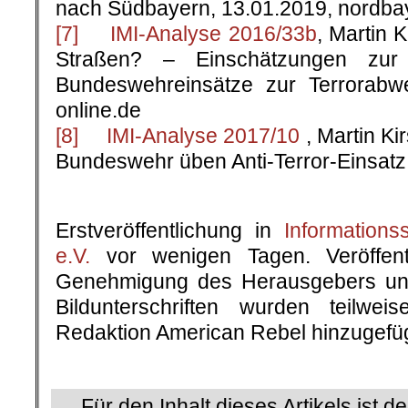
nach Südbayern, 13.01.2019, nordba
[7]
IMI-Analyse 2016/33b
, Martin 
Straßen? – Einschätzungen zur
Bundeswehreinsätze zur Terrorabwe
online.de
[8]
IMI-Analyse 2017/10
, Martin Ki
Bundeswehr üben Anti-Terror-Einsatz i
.
Erstveröffentlichung in
Informationss
e.V.
vor wenigen Tagen. Veröffentl
Genehmigung des Herausgebers und
Bildunterschriften wurden teilw
Redaktion American Rebel hinzugefüg
.
Für den Inhalt dieses Artikels ist d