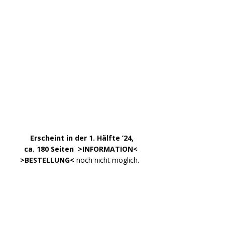
Impressum
Datenschutzerklärung
Kontakt
META
Anmelden
Eintrags-Feed
Kommentar-Feed
WordPress.org
Copyright © 2026 | WordPress Theme von
MH Themes