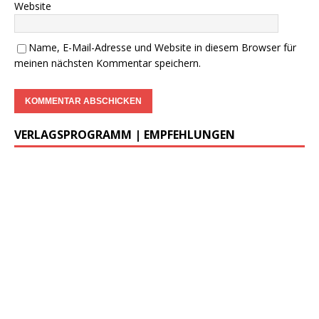
…..
Begleitheft zu DWzP Nr. 2,
………………
Erscheint Ende 2023
……………………
>
LESEPROBE
<
…………….
DWzP Nr. 3, 42 Seiten
…..
>
LESEPROBE
< 7€ >
BESTELLUNG
<
DWzP Nr. 4, 90 Seiten
….. … …
LESEN/DOWNLOAD
DWzP Nr. 5, 42 Seiten
…………..
LESEN/DOWNLOAD
…..
DWzP Nr. 7, 130 Seiten
………….
LESEN/DOWNLOAD