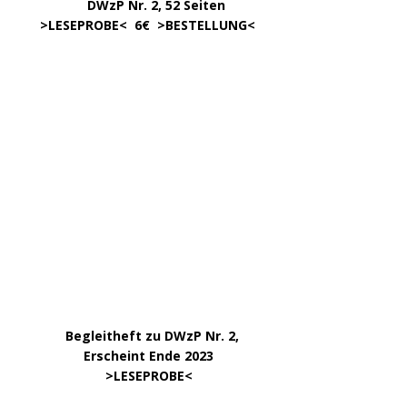
.
.
DWzP Nr. 8, 52 Seiten
.
online ab 4/24
.
.
DWzP Nr. 9, 273 Seiten
.
LESEN/DOWNLOAD
.
DWzP Nr. 10, 52 Seiten
.
online ab 1/24
………………….
Klick aufs Bild
………………….
Klick aufs Bild
KATEGORIEN