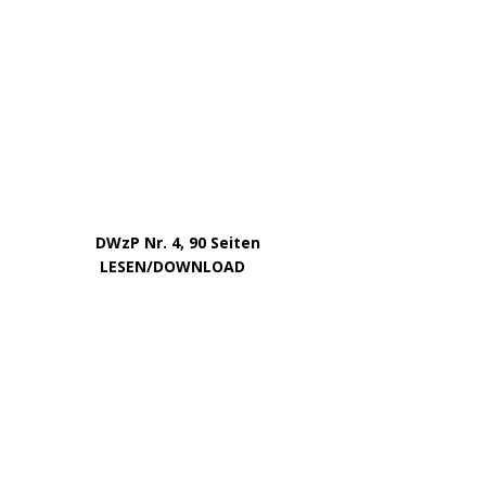
Januar 2025
Dezember 2024
November 2024
September 2024
August 2024
Juli 2024
Mai 2024
April 2024
März 2024
Februar 2024
Januar 2024
Dezember 2023
November 2023