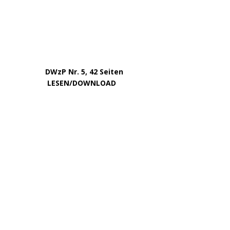
Oktober 2023
September 2023
August 2023
Juli 2023
Juni 2023
Mai 2023
April 2023
März 2023
Februar 2023
Januar 2023
Dezember 2022
November 2022
Oktober 2022
August 2022