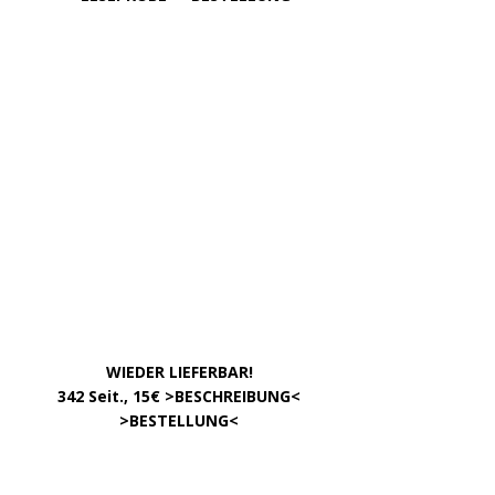
INFOS
Über uns – was ist »Der Weg zur Partei«?
Zum »Gendern«
DATEN