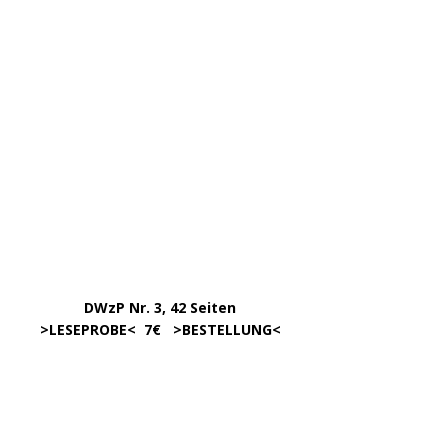
ARCHIV
April 2026
März 2026
Januar 2026
Dezember 2025
Oktober 2025
September 2025
August 2025
Juni 2025
Mai 2025
März 2025
Februar 2025