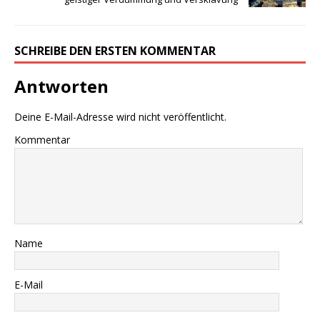
E-Mail
Website
Name, E-Mail-Adresse und Website in diesem Browser für
meinen nächsten Kommentar speichern.
VERLAGSPROGRAMM | EMPFEHLUNGEN
………..
DWzP Nr. 1, 52 Seiten, 9,00€
vergriffen >
LESEPROBE
<
DWzP Nr. 2, 52 Seiten
……
>LESEPROBE
< 6€ >
BESTELLUNG
<