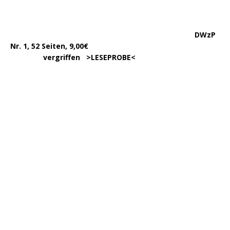
…………
383 Seiten, 15,00€
… .
>
LESEPROBE
< >
BESTELLUNG
<
……………….
WIEDER LIEFERBAR!
….
342 Seit., 15€ >
BESCHREIBUNG
<
………………….
>
BESTELLUNG
<
.
……..
Erscheint in der 1. Hälfte ’24,
…. ..
ca. 180 Seiten >
INFORMATION
<
…..
>BESTELLUNG<
noch nicht möglich.
450 Seiten, 17,00
.
>
Info & BESTELLUNG
<
………….. ..
DWzP Nr. 6, 52 Seiten
… ..
>
LESEPROBE
< online ab 3/24