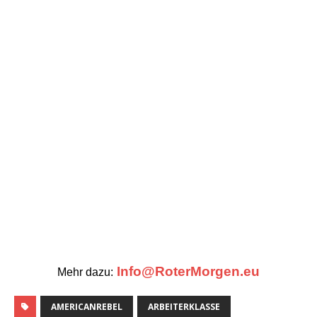
Info@RoterMorgen.eu
Mehr dazu:
AMERICANREBEL
ARBEITERKLASSE
BOURGEOISIE
DAS KAPITALISTISCHE SYSTEM
ERNST AUST
FRIEDRICH ENGELS. JOSEF STALIN
KARL MARX
KLASSENJUSTIZ
KLASSENKAMPF
KLASSENLOSE GESELLSCHAFT
KPD
KPD/ML
KRIEG
MARXISMUS-LENINISMUS
POLITIK UND GESELLSCHAFT
REVISIONISMUS
ROTER MORGEN
W. I. LENIN
ZURÜCK
Zum heutigen Jahrestag des „Prager Frühlings“ –
Wenn ein Land ein anderes die Freiheit bringen will,
kann es niemals selber frei sein!