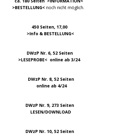
…. ..
ca. 180 Seiten >
INFORMATION
<
…..
>BESTELLUNG<
noch nicht möglich.
450 Seiten, 17,00
.
>
Info & BESTELLUNG
<
………….. ..
DWzP Nr. 6, 52 Seiten
… ..
>
LESEPROBE
< online ab 3/24
.
.
DWzP Nr. 8, 52 Seiten
.
online ab 4/24
.
.
DWzP Nr. 9, 273 Seiten
.
LESEN/DOWNLOAD
.
DWzP Nr. 10, 52 Seiten