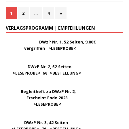
1
2
…
4
»
VERLAGSPROGRAMM | EMPFEHLUNGEN
………..
DWzP Nr. 1, 52 Seiten, 9,00€
vergriffen >
LESEPROBE
<
DWzP Nr. 2, 52 Seiten
……
>LESEPROBE
< 6€ >
BESTELLUNG
<
…..
Begleitheft zu DWzP Nr. 2,
………………
Erscheint Ende 2023
……………………
>
LESEPROBE
<
…………….
DWzP Nr. 3, 42 Seiten
…..
>
LESEPROBE
< 7€ >
BESTELLUNG
<