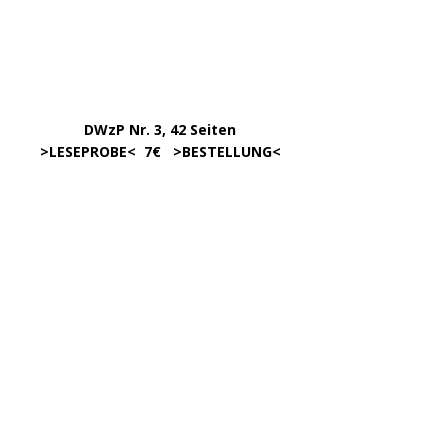
Mai 2025
März 2025
Februar 2025
Januar 2025
Dezember 2024
November 2024
September 2024
August 2024
Juli 2024
Mai 2024
April 2024
März 2024
Februar 2024