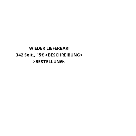
Zum »Gendern«
DATEN
Impressum
Datenschutzerklärung
Kontakt
META
Anmelden
Eintrags-Feed
Kommentar-Feed
WordPress.org
Copyright © 2026 | WordPress Theme von
MH Themes