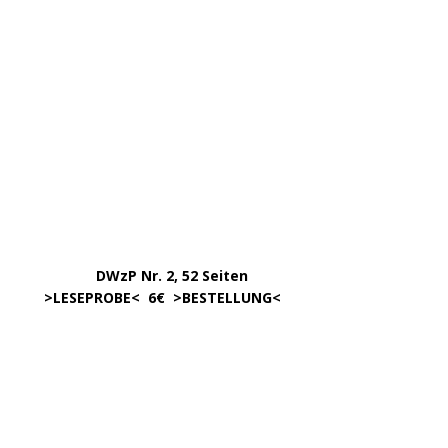
.
>
Info & BESTELLUNG
<
………….. ..
DWzP Nr. 6, 52 Seiten
… ..
>
LESEPROBE
< online ab 3/24
.
.
DWzP Nr. 8, 52 Seiten
.
online ab 4/24
.
.
DWzP Nr. 9, 273 Seiten
.
LESEN/DOWNLOAD
.
DWzP Nr. 10, 52 Seiten
.
online ab 1/24
………………….
Klick aufs Bild