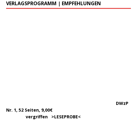
DWzP Nr. 7, 130 Seiten
………….
LESEN/DOWNLOAD
…………
383 Seiten, 15,00€
… .
>
LESEPROBE
< >
BESTELLUNG
<
……………….
WIEDER LIEFERBAR!
….
342 Seit., 15€ >
BESCHREIBUNG
<
………………….
>
BESTELLUNG
<
.
……..
Erscheint in der 1. Hälfte ’24,
…. ..
ca. 180 Seiten >
INFORMATION
<
…..
>BESTELLUNG<
noch nicht möglich.
450 Seiten, 17,00