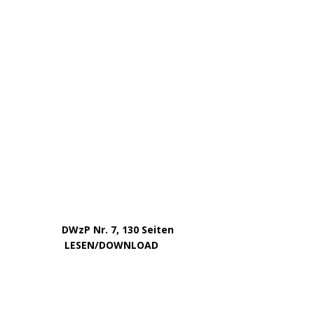
November 2022
Oktober 2022
August 2022
Juli 2022
Juni 2022
Mai 2022
April 2022
Dezember 2020
September 2017
August 2017
Oktober 2016
Juni 2016
VOM GLEICHEN HERAUSGEBERKREIS