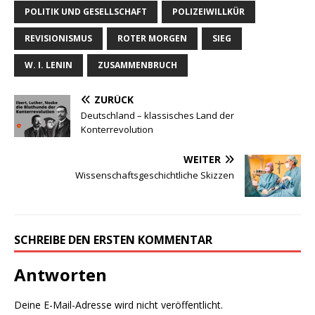
Name
E-Mail
Website
Name, E-Mail-Adresse und Website in diesem Browser für
meinen nächsten Kommentar speichern.
VERLAGSPROGRAMM | EMPFEHLUNGEN
………..
DWzP Nr. 1, 52 Seiten, 9,00€
vergriffen >
LESEPROBE
<