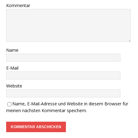
DWzP Nr. 2, 52 Seiten
……
>LESEPROBE
< 6€ >
BESTELLUNG
<
…..
Begleitheft zu DWzP Nr. 2,
………………
Erscheint Ende 2023
……………………
>
LESEPROBE
<
…………….
DWzP Nr. 3, 42 Seiten
…..
>
LESEPROBE
< 7€ >
BESTELLUNG
<
DWzP Nr. 4, 90 Seiten
….. … …
LESEN/DOWNLOAD
DWzP Nr. 5, 42 Seiten
…………..
LESEN/DOWNLOAD
…..