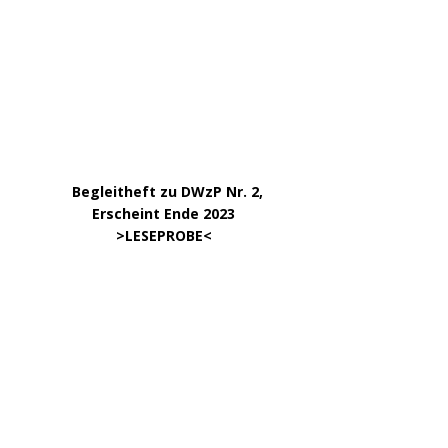
………………….
Klick aufs Bild
KATEGORIEN
ARCHIV
April 2026
März 2026
Januar 2026
Dezember 2025
Oktober 2025
September 2025
August 2025
Juni 2025