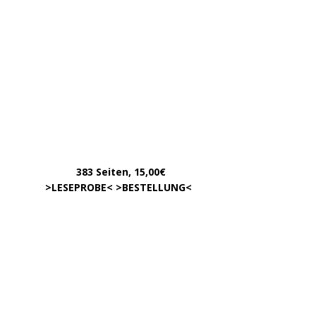
INFOS
Über uns – was ist »Der Weg zur Partei«?