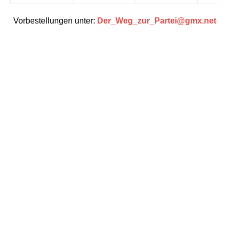
.
.
AHLREIP
AMERICANREBEL
ARBEITERKLASSE
BEDÜRFNISSE
BOURGEOISIE
DAS KAPITALISTISCHE SYSTEM
ERNST AUST
FRIEDRICH ENGELS
JOSEF STALIN
KARL MARX
KLASSENJUSTIZ
KLASSENKAMPF
KLASSENLOSE GESELLSCHAFT
KPD
KPD/ML
KRIEG
MARXISMUS-LENINISMUS
MAXIMALPROFITS
POLITIK UND GESELLSCHAFT
POLIZEIWILLKÜR
REVISIONISMUS
ROTER MORGEN
SIEG
W. I. LENIN
ZUSAMMENBRUCH