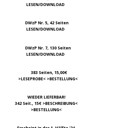
….. … …
LESEN/DOWNLOAD
DWzP Nr. 5, 42 Seiten
…………..
LESEN/DOWNLOAD
…..
DWzP Nr. 7, 130 Seiten
………….
LESEN/DOWNLOAD
…………
383 Seiten, 15,00€
… .
>
LESEPROBE
< >
BESTELLUNG
<
……………….
WIEDER LIEFERBAR!
….
342 Seit., 15€ >
BESCHREIBUNG
<
………………….
>
BESTELLUNG
<
.
……..
Erscheint in der 1. Hälfte ’24,